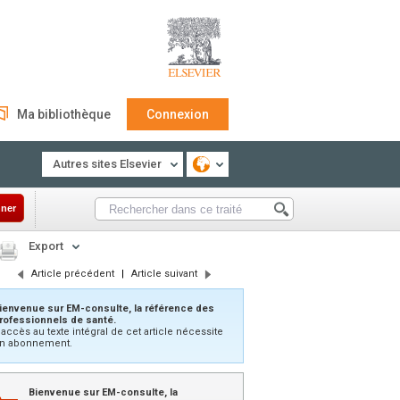
Ma bibliothèque
Connexion
Autres sites Elsevier
ner
Export
Article précédent
|
Article suivant
ienvenue sur EM-consulte, la référence des
rofessionnels de santé.
’accès au texte intégral de cet article nécessite
n abonnement.
Bienvenue sur EM-consulte, la