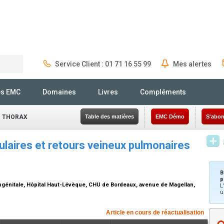
Service Client : 01 71 16 55 99
Mes alertes
Rechercher
és EMC
Domaines
Livres
Compléments
- THORAX
Table des matières
EMC Démo
S'abon
laires et retours veineux pulmonaires
B
p
ongénitale, Hôpital Haut-Lévèque, CHU de Bordeaux, avenue de Magellan,
L
u
Article en cours de réactualisation