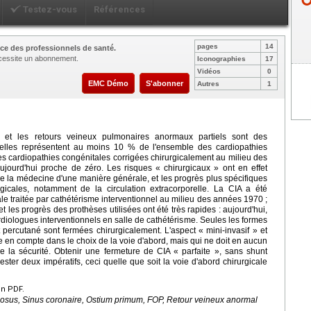
Testez-vous
Références
pages
14
ce des professionnels de santé.
nécessite un abonnement.
Iconographies
17
Vidéos
0
EMC Démo
S'abonner
Autres
1
A) et les retours veineux pulmonaires anormaux partiels sont des
 (elles représentent au moins 10 % de l'ensemble des cardiopathies
es cardiopathies congénitales corrigées chirurgicalement au milieu des
jourd'hui proche de zéro. Les risques « chirurgicaux » ont en effet
de la médecine d'une manière générale, et les progrès plus spécifiques
gicales, notamment de la circulation extracorporelle. La CIA a été
e traitée par cathétérisme interventionnel au milieu des années 1970 ;
t les progrès des prothèses utilisées ont été très rapides : aujourd'hui,
diologues interventionnels en salle de cathétérisme. Seules les formes
percutané sont fermées chirurgicalement. L'aspect « mini-invasif » et
e en compte dans le choix de la voie d'abord, mais qui ne doit en aucun
e la sécurité. Obtenir une fermeture de CIA « parfaite », sans shunt
rester deux impératifs, ceci quelle que soit la voie d'abord chirurgicale
en PDF.
osus, Sinus coronaire, Ostium primum, FOP, Retour veineux anormal