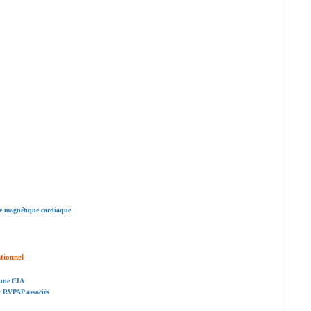
ce magnétique cardiaque
tionnel
'une CIA
c RVPAP associés