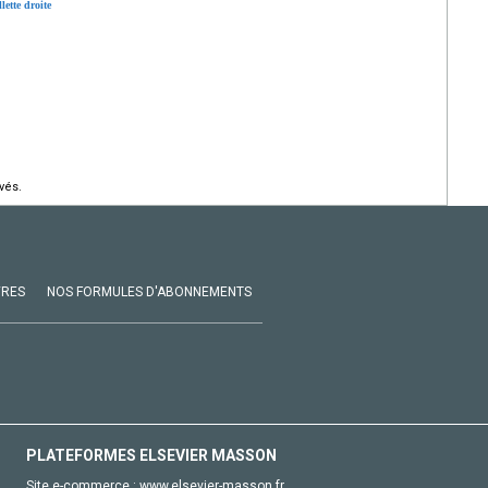
lette droite
vés.
VRES
NOS FORMULES D'ABONNEMENTS
PLATEFORMES ELSEVIER MASSON
Site e-commerce :
www.elsevier-masson.fr