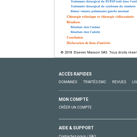
Traitement chirurgical du RVPAP isolé dans l'oreil
Traitement chirurgical du syndrome du cimeterre
Retour veineux pulmonaire gauche anormal
Chirurgie robotique et chirurgie vidéoassistée
Résultats
Résultats chez l'enfant
Résultats chez l'adulte
Conclusion
Déclaration de liens d'intérêts
© 2018 Elsevier Masson SAS. Tous droits réser
ACCÈS RAPIDES
DOMAINES
TRAITÉS EMC
REVUES
LI
MON COMPTE
CRÉER UN COMPTE
AIDE & SUPPORT
Contactez-nous / FAQ