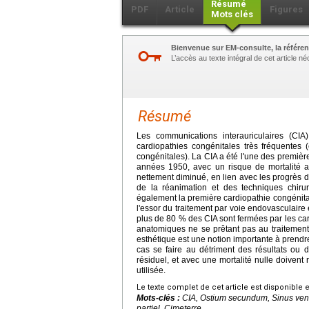
Résumé
PDF
Article
Figures
Mots clés
Bienvenue sur EM-consulte, la référen
L’accès au texte intégral de cet article 
Résumé
Les communications interauriculaires (CI
cardiopathies congénitales très fréquentes
congénitales). La CIA a été l'une des premièr
années 1950, avec un risque de mortalité au
nettement diminué, en lien avec les progrès 
de la réanimation et des techniques chirur
également la première cardiopathie congénital
l'essor du traitement par voie endovasculaire e
plus de 80 % des CIA sont fermées par les car
anatomiques ne se prêtant pas au traitement 
esthétique est une notion importante à prendr
cas se faire au détriment des résultats ou d
résiduel, et avec une mortalité nulle doivent 
utilisée.
Le texte complet de cet article est disponible 
Mots-clés :
CIA, Ostium secundum, Sinus ven
partiel, Cimeterre