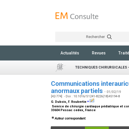
Rechercher
Actualités
Revues
Trait
TECHNIQUES CHIRURGICALES 
Communications interauricu
anormaux partiels
- 01/02/19
[42-774] - Doi : 10.1016/S1241-8226(18)45194-8
⁎
G. Dubois, F. Roubertie
Service de chirurgie cardiaque pédiatrique et c
33604 Pessac cedex, France
Auteur correspondant.