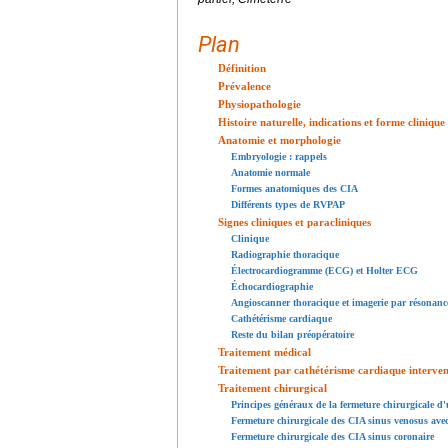
Plan
Définition
Prévalence
Physiopathologie
Histoire naturelle, indications et forme clinique
Anatomie et morphologie
Embryologie : rappels
Anatomie normale
Formes anatomiques des CIA
Différents types de RVPAP
Signes cliniques et paracliniques
Clinique
Radiographie thoracique
Électrocardiogramme (ECG) et Holter ECG
Échocardiographie
Angioscanner thoracique et imagerie par résonan
Cathétérisme cardiaque
Reste du bilan préopératoire
Traitement médical
Traitement par cathétérisme cardiaque interven
Traitement chirurgical
Principes généraux de la fermeture chirurgicale d
Fermeture chirurgicale des CIA sinus venosus ave
Fermeture chirurgicale des CIA sinus coronaire