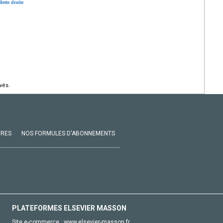
lette droite
vés.
VRES
NOS FORMULES D'ABONNEMENTS
PLATEFORMES ELSEVIER MASSON
Site e-commerce :
www.elsevier-masson.fr