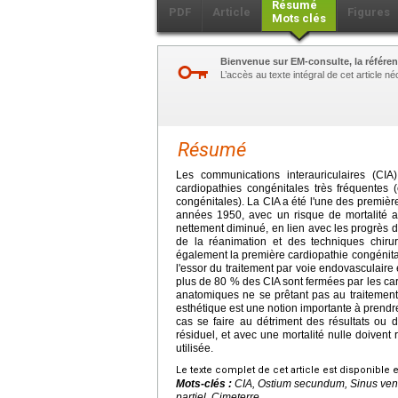
Résumé
PDF
Article
Figures
Mots clés
Bienvenue sur EM-consulte, la référen
L’accès au texte intégral de cet article 
Résumé
Les communications interauriculaires (CI
cardiopathies congénitales très fréquentes
congénitales). La CIA a été l'une des premièr
années 1950, avec un risque de mortalité au
nettement diminué, en lien avec les progrès 
de la réanimation et des techniques chirur
également la première cardiopathie congénital
l'essor du traitement par voie endovasculaire e
plus de 80 % des CIA sont fermées par les car
anatomiques ne se prêtant pas au traitement 
esthétique est une notion importante à prendr
cas se faire au détriment des résultats ou d
résiduel, et avec une mortalité nulle doivent 
utilisée.
Le texte complet de cet article est disponible 
Mots-clés :
CIA, Ostium secundum, Sinus ven
partiel, Cimeterre