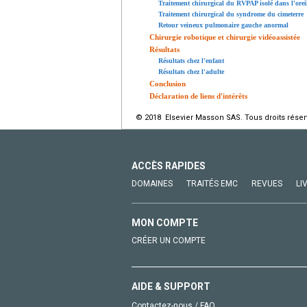
Traitement chirurgical du RVPAP isolé dans l'oreil
Traitement chirurgical du syndrome du cimeterre
Retour veineux pulmonaire gauche anormal
Chirurgie robotique et chirurgie vidéoassistée
Résultats
Résultats chez l'enfant
Résultats chez l'adulte
Conclusion
Déclaration de liens d'intérêts
© 2018 Elsevier Masson SAS. Tous droits réser
ACCÈS RAPIDES
DOMAINES
TRAITÉS EMC
REVUES
LI
MON COMPTE
CRÉER UN COMPTE
AIDE & SUPPORT
Contactez-nous / FAQ