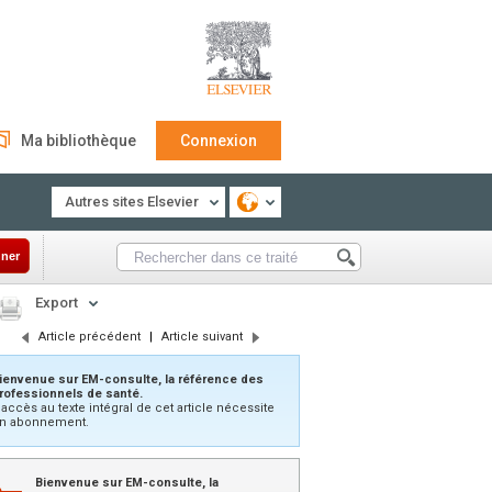
Ma bibliothèque
Connexion
Autres sites Elsevier
ner
Export
Article précédent
|
Article suivant
ienvenue sur EM-consulte, la référence des
rofessionnels de santé.
’accès au texte intégral de cet article nécessite
n abonnement.
Bienvenue sur EM-consulte, la