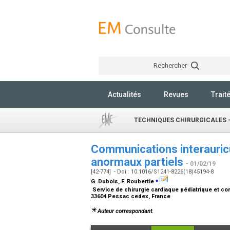
Rechercher
Actualités
Revues
Trait
TECHNIQUES CHIRURGICALES 
Communications interauricu
anormaux partiels
- 01/02/19
[42-774] - Doi : 10.1016/S1241-8226(18)45194-8
⁎
G. Dubois, F. Roubertie
Service de chirurgie cardiaque pédiatrique et c
33604 Pessac cedex, France
Auteur correspondant.