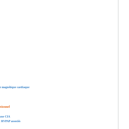
ce magnétique cardiaque
tionnel
'une CIA
c RVPAP associés