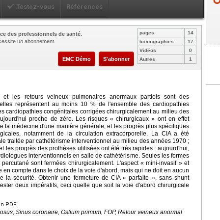
Testez-vous
Références
pages
14
ce des professionnels de santé.
nécessite un abonnement.
Iconographies
17
Vidéos
0
EMC Démo
S'abonner
Autres
1
A) et les retours veineux pulmonaires anormaux partiels sont des
 (elles représentent au moins 10 % de l'ensemble des cardiopathies
es cardiopathies congénitales corrigées chirurgicalement au milieu des
jourd'hui proche de zéro. Les risques « chirurgicaux » ont en effet
de la médecine d'une manière générale, et les progrès plus spécifiques
gicales, notamment de la circulation extracorporelle. La CIA a été
e traitée par cathétérisme interventionnel au milieu des années 1970 ;
t les progrès des prothèses utilisées ont été très rapides : aujourd'hui,
diologues interventionnels en salle de cathétérisme. Seules les formes
percutané sont fermées chirurgicalement. L'aspect « mini-invasif » et
e en compte dans le choix de la voie d'abord, mais qui ne doit en aucun
e la sécurité. Obtenir une fermeture de CIA « parfaite », sans shunt
rester deux impératifs, ceci quelle que soit la voie d'abord chirurgicale
en PDF.
osus, Sinus coronaire, Ostium primum, FOP, Retour veineux anormal