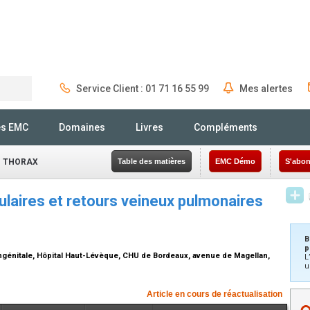
Service Client : 01 71 16 55 99
Mes alertes
Rechercher
és EMC
Domaines
Livres
Compléments
- THORAX
Table des matières
EMC Démo
S'abon
laires et retours veineux pulmonaires
B
p
ongénitale, Hôpital Haut-Lévèque, CHU de Bordeaux, avenue de Magellan,
L
u
Article en cours de réactualisation