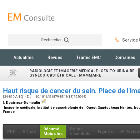
Rechercher
Service C
Rechercher
Actualités
Revues
Traités EMC
Domaines
RADIOLOGIE ET IMAGERIE MÉDICALE : GÉNITO-URINAIRE -
GYNÉCO-OBSTÉTRICALE - MAMMAIRE
Haut risque de cancer du sein. Place de l'i
[34-810-A-10] - Doi : 10.1016/S1879-8543(18)79204-5
I. Doutriaux-Dumoulin
Imagerie médicale, Institut de cancérologie de l'Ouest Gauducheau Nantes, bou
France
Résumé
Points
PDF
Article
Figures
Testez
Mots clés
essentiels