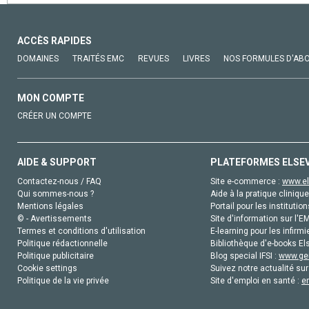
ACCÈS RAPIDES
DOMAINES
TRAITÉS EMC
REVUES
LIVRES
NOS FORMULES D'AB
MON COMPTE
CRÉER UN COMPTE
AIDE & SUPPORT
PLATEFORMES ELSE
Contactez-nous / FAQ
Site e-commerce :
www.el
Qui sommes-nous ?
Aide à la pratique clinique
Mentions légales
Portail pour les institution
© - Avertissements
Site d'information sur l'E
Termes et conditions d'utilisation
E-learning pour les infirmi
Politique rédactionnelle
Bibliothèque d'e-books Els
Politique publicitaire
Blog special IFSI :
www.gen
Cookie settings
Suivez notre actualité sur
Politique de la vie privée
Site d'emploi en santé :
e