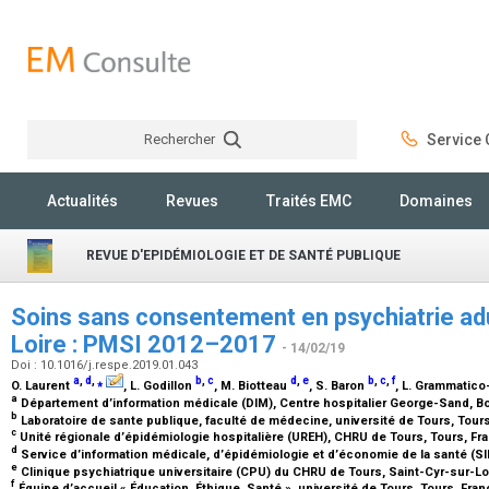
Rechercher
Service C
Rechercher
Actualités
Revues
Traités EMC
Domaines
REVUE D'EPIDÉMIOLOGIE ET DE SANTÉ PUBLIQUE
Soins sans consentement en psychiatrie adu
Loire : PMSI 2012–2017
- 14/02/19
Doi : 10.1016/j.respe.2019.01.043
a
,
d
,
⁎
b
,
c
d
,
e
b
,
c
,
f
O. Laurent
, L. Godillon
, M. Biotteau
, S. Baron
, L. Grammatico
a
Département d’information médicale (DIM), Centre hospitalier George-Sand, B
b
Laboratoire de sante publique, faculté de médecine, université de Tours, Tour
c
Unité régionale d’épidémiologie hospitalière (UREH), CHRU de Tours, Tours, F
d
Service d’information médicale, d’épidémiologie et d’économie de la santé (S
e
Clinique psychiatrique universitaire (CPU) du CHRU de Tours, Saint-Cyr-sur-Lo
f
Équipe d’accueil « Éducation, Éthique, Santé », université de Tours, Tours, Fra