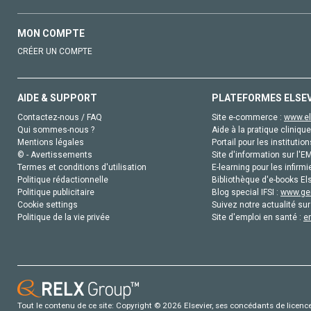
MON COMPTE
CRÉER UN COMPTE
AIDE & SUPPORT
PLATEFORMES ELSE
Contactez-nous / FAQ
Site e-commerce :
www.el
Qui sommes-nous ?
Aide à la pratique clinique
Mentions légales
Portail pour les institution
© - Avertissements
Site d'information sur l'E
Termes et conditions d'utilisation
E-learning pour les infirmi
Politique rédactionnelle
Bibliothèque d'e-books Els
Politique publicitaire
Blog special IFSI :
www.gen
Cookie settings
Suivez notre actualité sur
Politique de la vie privée
Site d'emploi en santé :
e
Tout le contenu de ce site: Copyright © 2026 Elsevier, ses concédants de licence e