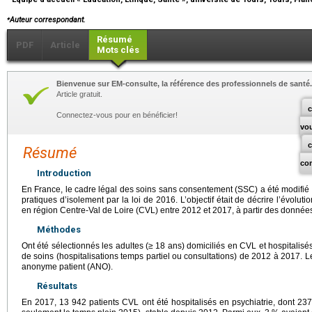
⁎
Auteur correspondant.
Résumé
PDF
Article
Mots clés
Bienvenue sur EM-consulte, la référence des professionnels de santé.
Article gratuit.
c
Connectez-vous pour en bénéficier!
vo
Résumé
co
Introduction
En France, le cadre légal des soins sans consentement (SSC) a été modifié p
pratiques d’isolement par la loi de 2016. L’objectif était de décrire l’évolu
en région Centre-Val de Loire (CVL) entre 2012 et 2017, à partir des donnée
Méthodes
Ont été sélectionnés les adultes (≥
18 ans) domiciliés en CVL et hospitalisé
de soins (hospitalisations temps partiel ou consultations) de 2012 à 2017. L
anonyme patient (ANO).
Résultats
En 2017, 13 942 patients CVL ont été hospitalisés en psychiatrie, dont 2