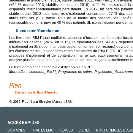
seulement le temps plein 2015), stable depuis 2012. Parmi eux, 3 % avaient 
(+54 % depuis 2013, stabilisation depuis 2016), et 11 % des soins à l
disparités interdépartementales persistaient. En 2017, un tiers des pati
stable depuis 2012. Les mesures d’isolement concernaient 27 % des pati
libres exclusifs (SL), stable. Plus de la moitié des patients SSC isolés
(consécutifs ou non). Environ 40 % des patients SL isolés l’étaient pendant u
Discussion/Conclusion
Les limites du RIM-P sont multiples : absence d’incitation tarifaire, structura
inférieur au national (24 % en 2015), l’augmentation des SPI aux dépend
d’isolement en SL (recommandées seulement en dernier recours) devraient 
les établissements. Les données complémentaires du RIM-P (FICHCOMP dép
pratiques d’isolement et de contention interne aux établissements inst
analyse plus fine notamment pour la contention, non traçable actuellement vi
Le texte complet de cet article est disponible en PDF.
Mots clés :
Isolement,, PMSI,, Programme de soins,, Psychiatrie,, Soins sa
Plan
Déclaration de liens d’intérêts
© 2019 Publié par Elsevier Masson SAS.
ACCÈS RAPIDES
DOMAINES
TRAITÉS EMC
REVUES
LIVRES
NOS FORMULES D'AB