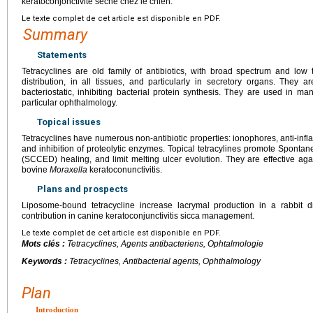
kératoconjonctivite sèche chez le chien.
Le texte complet de cet article est disponible en PDF.
Summary
Statements
Tetracyclines are old family of antibiotics, with broad spectrum and low 
distribution, in all tissues, and particularly in secretory organs. They 
bacteriostatic, inhibiting bacterial protein synthesis. They are used in man
particular ophthalmology.
Topical issues
Tetracyclines have numerous non-antibiotic properties: ionophores, anti-infl
and inhibition of proteolytic enzymes. Topical tetracylines promote Sponta
(SCCED) healing, and limit melting ulcer evolution. They are effective agai
bovine
Moraxella
keratoconunctivitis.
Plans and prospects
Liposome-bound tetracycline increase lacrymal production in a rabbit
contribution in canine keratoconjunctivitis sicca management.
Le texte complet de cet article est disponible en PDF.
Mots clés :
Tetracyclines, Agents antibacteriens, Ophtalmologie
Keywords :
Tetracyclines, Antibacterial agents, Ophthalmology
Plan
Introduction