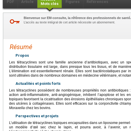
PDF
Article
Figures
Références
Mots clés
Bienvenue sur EM-consulte, la référence des professionnels de santé.
L’accès au texte intégral de cet article nécessite un abonnement.
Résumé
Propos
Les tétracyclines sont une famille ancienne d’antibiotiques, avec un spe
distribution tissulaire est large, dans presque tous les tissus, et de manièr
L’élimination est essentiellement rénale. Elles sont bactériostatiques par i
sont utilisées dans de nombreux domaines en médecine vétérinaire, et not
Actualités et points forts
Les tétracyclines possèdent de nombreuses propriétés non antibiotiques :
action anti-inflammatoire, anti-angiogénique, inhibent l’apoptose et les e
topiques favorisent la cicatrisation des érosions épithéliales chroniques spon
des ulcères à collagénases. Elles sont efficaces sur la conjonctivite chlamy
Moraxella
chez les bovins.
Perspectives et projets
L’utilisation de tétracyclines topiques encapsulées dans un liposome permet
un modèle d’œil sec chez le lapin, et pourra avoir, à l’avenir, un 