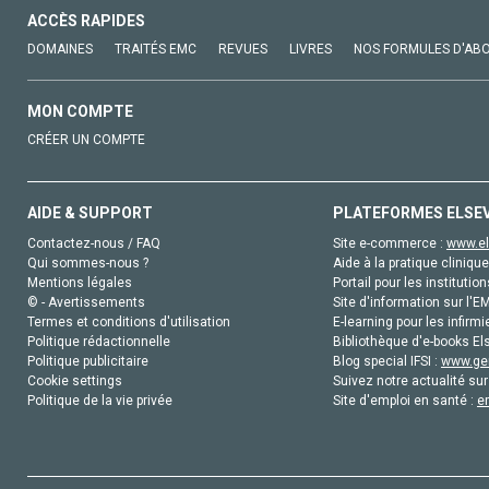
ACCÈS RAPIDES
DOMAINES
TRAITÉS EMC
REVUES
LIVRES
NOS FORMULES D'AB
MON COMPTE
CRÉER UN COMPTE
AIDE & SUPPORT
PLATEFORMES ELSE
Contactez-nous / FAQ
Site e-commerce :
www.el
Qui sommes-nous ?
Aide à la pratique clinique
Mentions légales
Portail pour les institution
© - Avertissements
Site d'information sur l'E
Termes et conditions d'utilisation
E-learning pour les infirmi
Politique rédactionnelle
Bibliothèque d'e-books Els
Politique publicitaire
Blog special IFSI :
www.gen
Cookie settings
Suivez notre actualité sur
Politique de la vie privée
Site d'emploi en santé :
e