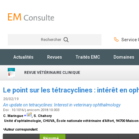
Rechercher
Service C
Rechercher
Actualités
Revues
Traités EMC
Domaines
REVUE VÉTÉRINAIRE CLINIQUE
Le point sur les tétracyclines : intérêt en o
20/02/19
An update on tetracyclines: Interest in veterinary ophthalmology
Doi : 10.1016/j.anicom.2018.10.003
⁎
C. Maringue
, S. Chahory
Unité d’ophtalmologie, CHUVA, École nationale vétérinaire d’Alfort, 94700 Maison
⁎
Auteur correspondant.
Résumé