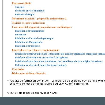
Pharmacochimie
Structure
Propriétés physico-chimiques
Pharmacocinétique
Mécanisme d’action – propriétés antibiotiques [
]
Toxicité et contre-indications
Fonctions biologiques et propriétés non antibiotiques
Inhibition de l’inflammation
Ionophores
Inhibition de l’activité collagénasique
Inhibition de l’angiogénèse
Inhibition de l’apoptose
Intérêt des tétracyclines en ophtalmologie
Intérêt de l’oxytétracycline dans le traitement des érosions épithéliales chroniques sponta
Intérêt des tétracyclines sur les ulcères à collagénases
Intérêt des tétracyclines dans le traitement des maladies oculaires d’origine bactérienne
Utilisation en devenir de nouvelles formes topiques
Conclusion
Déclaration de liens d’intérêts
☆
Crédits de formation continue. – La lecture de cet article ouvre droit à 0,05 
et volontaire, est à effectuer auprès du CNVFCC (cf. sommaire).
© 2018 Publié par Elsevier Masson SAS.