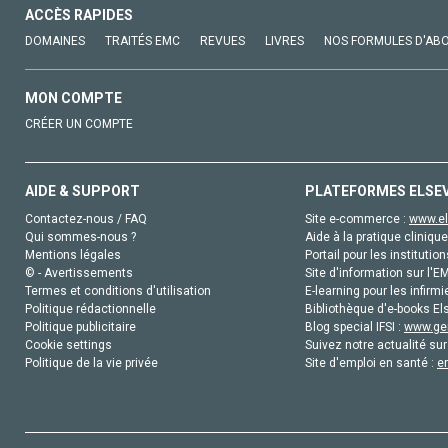
ACCÈS RAPIDES
DOMAINES
TRAITÉS EMC
REVUES
LIVRES
NOS FORMULES D'AB
MON COMPTE
CRÉER UN COMPTE
AIDE & SUPPORT
PLATEFORMES ELSE
Contactez-nous / FAQ
Site e-commerce :
www.el
Qui sommes-nous ?
Aide à la pratique clinique
Mentions légales
Portail pour les institution
© - Avertissements
Site d'information sur l'E
Termes et conditions d'utilisation
E-learning pour les infirmi
Politique rédactionnelle
Bibliothèque d'e-books Els
Politique publicitaire
Blog special IFSI :
www.gen
Cookie settings
Suivez notre actualité sur
Politique de la vie privée
Site d'emploi en santé :
e