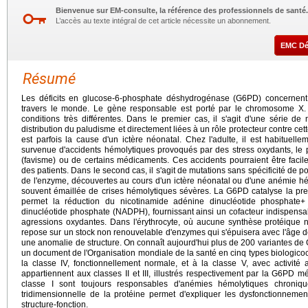
Bienvenue sur EM-consulte, la référence des professionnels de santé.
L’accès au texte intégral de cet article nécessite un abonnement.
EMC D
Résumé
Les déficits en glucose-6-phosphate déshydrogénase (G6PD) concernent
travers le monde. Le gène responsable est porté par le chromosome X.
conditions très différentes. Dans le premier cas, il s'agit d'une série d
distribution du paludisme et directement liées à un rôle protecteur contre cett
est parfois la cause d'un ictère néonatal. Chez l'adulte, il est habituelle
survenue d'accidents hémolytiques provoqués par des stress oxydants, le pl
(favisme) ou de certains médicaments. Ces accidents pourraient être faci
des patients. Dans le second cas, il s'agit de mutations sans spécificité de p
de l'enzyme, découvertes au cours d'un ictère néonatal ou d'une anémie h
souvent émaillée de crises hémolytiques sévères. La G6PD catalyse la pre
permet la réduction du nicotinamide adénine dinucléotide phosphate
dinucléotide phosphate (NADPH), fournissant ainsi un cofacteur indispensab
agressions oxydantes. Dans l'érythrocyte, où aucune synthèse protéique ne 
repose sur un stock non renouvelable d'enzymes qui s'épuisera avec l'âge de l
une anomalie de structure. On connaît aujourd'hui plus de 200 variantes 
un document de l'Organisation mondiale de la santé en cinq types biologicocli
la classe IV, fonctionnellement normale, et à la classe V, avec activité
appartiennent aux classes II et III, illustrés respectivement par la G6PD 
classe I sont toujours responsables d'anémies hémolytiques chroniq
tridimensionnelle de la protéine permet d'expliquer les dysfonctionneme
structure-fonction.