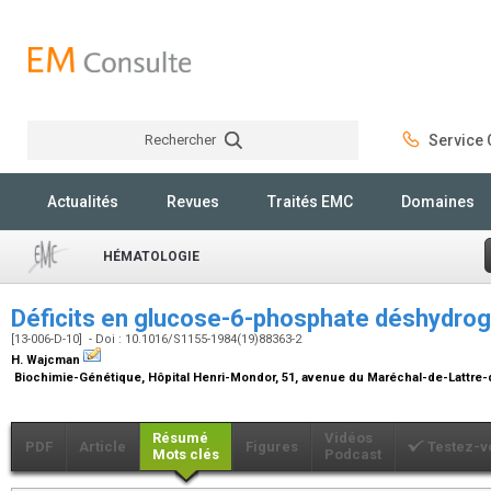
Rechercher
Service C
Rechercher
Actualités
Revues
Traités EMC
Domaines
HÉMATOLOGIE
Déficits en glucose-6-phosphate déshydr
[13-006-D-10] - Doi : 10.1016/S1155-1984(19)88363-2
H. Wajcman
Biochimie-Génétique, Hôpital Henri-Mondor, 51, avenue du Maréchal-de-Lattre-
Résumé
Vidéos
PDF
Article
Figures
Testez-v
Mots clés
Podcast