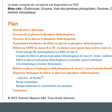
Le texte complet de cet article est disponible en PDF.
Mots-clés :
Érythrocyte, Enzyme, Voie des pentoses phosphates, Favisme,
Anémie hémolytique
Plan
Introduction et historique
Fonction de la glucose-6-phosphate déshydrogénase
Structure de la glucose-6-phosphate déshydrogénase
Transmission héréditaire du déficit en glucose-6-phosphate déshydrogénase
Déficits en G6PD de classes II et III : évolution convergente dans la lutte contre l
Forme sauvage (B), polymorphisme A et déficit de type A-
Exemple de déficit en glucose-6-phosphate déshydrogénase de classe II : forme « méditer
Déficit en glucose-6-phosphate déshydrogénase et protection contre le paludisme
Crise hémolytique et facteurs déclenchants
Déficits en glucose-6-phosphate déshydrogénase de classe I, cause d'anémies hémol
Diagnostic biologique du déficit en glucose-6-phosphate déshydrogénase
[
]
« Spot-test » de Beutler
Dosage enzymatique
Biologie moléculaire et caractérisation des mutations
Conclusions
© 2019 Elsevier Masson SAS. Tous droits réservés.