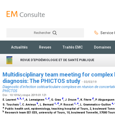
Rechercher
Service C
Rechercher
Actualités
Revues
Traités EMC
Domaines
REVUE D'EPIDÉMIOLOGIE ET DE SANTÉ PUBLIQUE
Multidisciplinary team meeting for complex 
diagnosis: The PHICTOS study
- 03/03/19
Diagnostic d’infection ostéoarticulaire complexe en réunion de concertation
PHICTOS
Doi : 10.1016/j.respe.2019.01.121
a
,
b
,
c
c
,
d
d
e
d
E. Laurent
, A. Lemaignen
, G. Gras
, J. Druon
, K. Fèvre
, P. Abguegue
j
k
c
,
d
c
,
e
a
,
S. Touchais
, C. Arvieux
, L. Bernard
, P. Rosset
, L. Grammatico-Guillon
a
Public health unit, epidemiology, teaching hospital of Tours, 2, boulevard Tonn
b
Research team EE1 EES, university of Tours, 10, boulevard Tonnellé, 37000 Tour