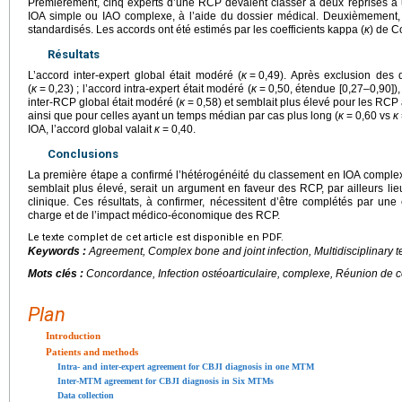
Premièrement, cinq experts d’une RCP devaient classer à deux reprises à 
IOA simple ou IAO complexe, à l’aide du dossier médical. Deuxièmement,
standardisés. Les accords ont été estimés par les coefficients kappa (
κ
) de C
Résultats
L’accord inter-expert global était modéré (
κ
=
0,49). Après exclusion des 
(
κ
=
0,23) ; l’accord intra-expert était modéré (
κ
=
0,50, étendue [0,27–0,90]),
inter-RCP global était modéré (
κ
=
0,58) et semblait plus élevé pour les RCP 
ainsi que pour celles ayant un temps médian par cas plus long (
κ
=
0,60 vs
κ
IOA, l’accord global valait
κ
=
0,40.
Conclusions
La première étape a confirmé l’hétérogénéité du classement en IOA complexe
semblait plus élevé, serait un argument en faveur des RCP, par ailleurs lieu
clinique. Ces résultats, à confirmer, nécessitent d’être complétés par une
charge et de l’impact médico-économique des RCP.
Le texte complet de cet article est disponible en PDF.
Keywords :
Agreement, Complex bone and joint infection, Multidisciplinary
Mots clés :
Concordance, Infection ostéoarticulaire, complexe, Réunion de co
Plan
Introduction
Patients and methods
Intra- and inter-expert agreement for CBJI diagnosis in one MTM
Inter-MTM agreement for CBJI diagnosis in Six MTMs
Data collection