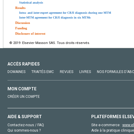
Statistical analysis
Results
Intra- and inter-expert agreement for CBJI diagnosis during one MTM
Inter-MTM agreement for CBJI diagnosis in six MTMs
Discussion
Funding
Disclosure of interest
© 2019 Elsevier Masson SAS. Tous droits réservés.
ACCÈS RAPIDES
DOMAINES
TRAITÉS EMC
REVUES
LIVRES
NOS FORMULES D'AB
MON COMPTE
CRÉER UN COMPTE
AIDE & SUPPORT
PLATEFORMES ELSE
Contactez-nous / FAQ
Site e-commerce :
www.el
Qui sommes-nous ?
Aide à la pratique clinique