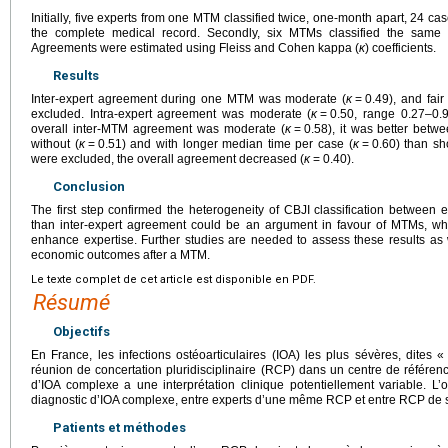
Initially, five experts from one MTM classified twice, one-month apart, 24 ca
the complete medical record. Secondly, six MTMs classified the same 
Agreements were estimated using Fleiss and Cohen kappa (
κ
) coefficients.
Results
Inter-expert agreement during one MTM was moderate (
κ
=
0.49), and fair 
excluded. Intra-expert agreement was moderate (
κ
=
0.50, range 0.27–0.
overall inter-MTM agreement was moderate (
κ
=
0.58), it was better betw
without (
κ
=
0.51) and with longer median time per case (
κ
=
0.60) than sho
were excluded, the overall agreement decreased (
κ
=
0.40).
Conclusion
The first step confirmed the heterogeneity of CBJI classification between 
than inter-expert agreement could be an argument in favour of MTMs, wh
enhance expertise. Further studies are needed to assess these results as 
economic outcomes after a MTM.
Le texte complet de cet article est disponible en PDF.
Résumé
Objectifs
En France, les infections ostéoarticulaires (IOA) les plus sévères, dites 
réunion de concertation pluridisciplinaire (RCP) dans un centre de référence
d’IOA complexe a une interprétation clinique potentiellement variable. L’ob
diagnostic d’IOA complexe, entre experts d’une même RCP et entre RCP de s
Patients et méthodes