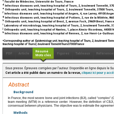
c
Faculté de Médecine, Université de Tours, France
d
Infectious diseases unit, teaching hospital of Tours, 2, boulevard Tonnellé, 37
e
Orthopedic unit, teaching hospital of Tours, 2, boulevard Tonnellé, 37000 Tours
f
Infectious diseases unit, teaching hospital of Angers, 4, rue Larrey, 49100 Ang
g
Infectious diseases unit, teaching hospital of Poitiers, 2, rue de la Milétrie, 86
h
Orthopedic unit, teaching hospital of Brest, 2, avenue Foch, 29609 Brest, Franc
i
Laboratory of microbiology, teaching hospital of Tours, 2, boulevard Tonnellé, 
j
Orthopedic unit, teaching hospital of Nantes, 1, place Alexis-Ricordeau, 44000
k
Infectious diseases unit, teaching hospital of Rennes, 2, rue Henri-Le-Guillou
⁎
Corresponding author at: Epidemiology unit, teaching hospital of Tours, 2, boulevard Tonn
teaching hospital of Tours2, boulevard TonnelléTours37000France
Résumé
PDF
Article
Figures
Tableaux
Référence
Mots clés
Sous presse. Épreuves corrigées par l'auteur. Disponible en ligne depuis le 
Cet article a été publié dans un numéro de la revue,
cliquez ici pour y acc
Abstract
Background
In France, the most severe bone and joint infections (BJI), called “complex” (
team meeting (MTM) in a reference center. However, the definition of CBJI,
consensual between physicians. The objective was to estimate the agreement 
Methods