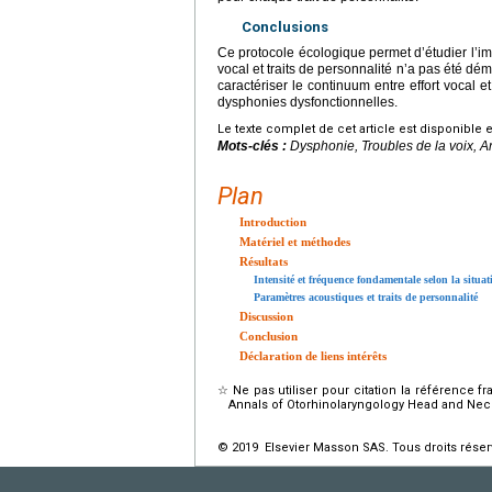
Conclusions
Ce protocole écologique permet d’étudier l’im
vocal et traits de personnalité n’a pas été dé
caractériser le continuum entre effort vocal
dysphonies dysfonctionnelles.
Le texte complet de cet article est disponible 
Mots-clés :
Dysphonie, Troubles de la voix, An
Plan
Introduction
Matériel et méthodes
Résultats
Intensité et fréquence fondamentale selon la situ
Paramètres acoustiques et traits de personnalité
Discussion
Conclusion
Déclaration de liens intérêts
☆
Ne pas utiliser pour citation la référence f
Annals of Otorhinolaryngology Head and Neck 
© 2019 Elsevier Masson SAS. Tous droits réser