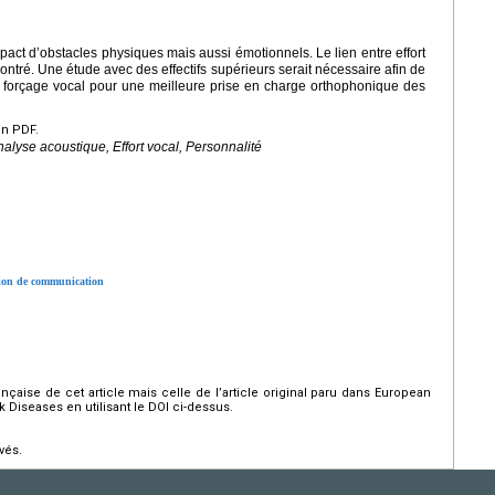
pact d’obstacles physiques mais aussi émotionnels. Le lien entre effort
montré. Une étude avec des effectifs supérieurs serait nécessaire afin de
 et forçage vocal pour une meilleure prise en charge orthophonique des
en PDF.
alyse acoustique, Effort vocal, Personnalité
ation de communication
rançaise de cet article mais celle de l’article original paru dans European
Diseases en utilisant le DOI ci-dessus.
vés.