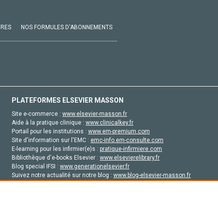
VRES
NOS FORMULES D'ABONNEMENTS
PLATEFORMES ELSEVIER MASSON
Site e-commerce :
www.elsevier-masson.fr
Aide à la pratique clinique :
www.clinicalkey.fr
Portail pour les institutions :
www.em-premium.com
Site d'information sur l'EMC :
emc-info.em-consulte.com
E-learning pour les infirmier(e)s :
pratique-infirmiere.com
Bibliothèque d'e-books Elsevier :
www.elsevierelibrary.fr
Blog special IFSI :
www.generationelsevier.fr
Suivez notre actualité sur notre blog :
www.blog-elsevier-masson.fr
Site d'emploi en santé :
emploisante.com