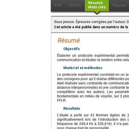
Résumé
PDF
Article
Figures
Mots clés
Sous presse. Épreuves corrigées par l'auteur. 
Cet article a été publié dans un numéro de la
Résumé
Objectifs
Élaborer un protocole expérimental permettan
communication et étudier la relation entre celui
Matériel et méthodes
Le protocole expérimental consistait en un je
des consignes pour qu’il réalise différentes p
était réalisée sans contrainte de communicatio
distance interpersonnelle) et une contrainte t
compétition avec les autres). Les paramètr
fondamentale en milieu de voyelle, sur 3 ph
FFI-R.
Résultats
L’étude a porté sur 41 femmes âgées de 18
significativement lors de l’introduction des 
fréquence de 249,4
Hz à 335,8
Hz. Il n’a pa
pour chaque trait de personnalité.