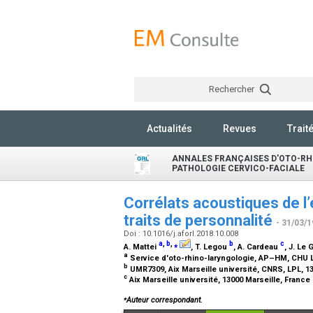
Rechercher
Actualités
Revues
Trait
ANNALES FRANÇAISES D'OTO-RH
PATHOLOGIE CERVICO-FACIALE
Corrélats acoustiques de l’
traits de personnalité
- 31/03/1
Doi : 10.1016/j.aforl.2018.10.008
a
,
b
,
⁎
b
c
A. Mattei
, T. Legou
, A. Cardeau
, J. Le 
a
Service d'oto-rhino-laryngologie, AP–HM, CHU L
b
UMR7309, Aix Marseille université, CNRS, LPL, 13
c
Aix Marseille université, 13000 Marseille, France
⁎
Auteur correspondant.