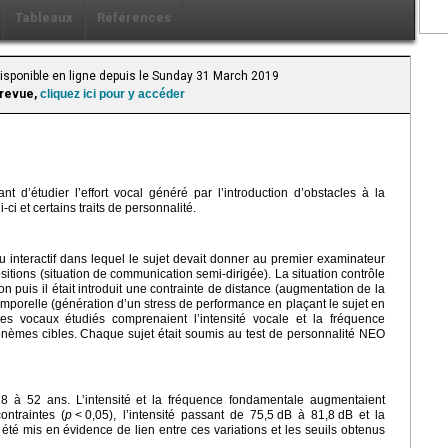
Tableaux
Références
Disponible en ligne depuis le Sunday 31 March 2019
 revue,
cliquez ici pour y accéder
t d’étudier l’effort vocal généré par l’introduction d’obstacles à la
-ci et certains traits de personnalité.
u interactif dans lequel le sujet devait donner au premier examinateur
ositions (situation de communication semi-dirigée). La situation contrôle
n puis il était introduit une contrainte de distance (augmentation de la
emporelle (génération d’un stress de performance en plaçant le sujet en
es vocaux étudiés comprenaient l’intensité vocale et la fréquence
onèmes cibles. Chaque sujet était soumis au test de personnalité NEO
 à 52 ans. L’intensité et la fréquence fondamentale augmentaient
contraintes (
p
<
0,05), l’intensité passant de 75,5
dB à 81,8
dB et la
s été mis en évidence de lien entre ces variations et les seuils obtenus