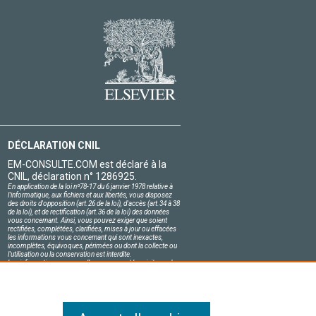
DÉCLARATION CNIL
EM-CONSULTE.COM est déclaré à la
CNIL, déclaration n° 1286925.
En application de la loi nº78-17 du 6 janvier 1978 relative à
l'informatique, aux fichiers et aux libertés, vous disposez
des droits d'opposition (art.26 de la loi), d'accès (art.34 à 38
de la loi), et de rectification (art.36 de la loi) des données
vous concernant. Ainsi, vous pouvez exiger que soient
rectifiées, complétées, clarifiées, mises à jour ou effacées
les informations vous concernant qui sont inexactes,
incomplètes, équivoques, périmées ou dont la collecte ou
l'utilisation ou la conservation est interdite.
Les informations personnelles concernant les visiteurs de
notre site, y compris leur identité, sont confidentielles.
Le responsable du site s'engage sur l'honneur à respecter
les conditions légales de confidentialité applicables en
France et à ne pas divulguer ces informations à des tiers.