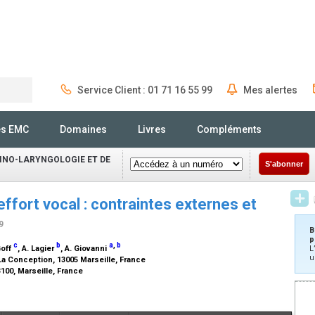
Service Client : 01 71 16 55 99
Mes alertes
Rechercher
és EMC
Domaines
Livres
Compléments
INO-LARYNGOLOGIE ET DE
S'abonner
effort vocal : contraintes externes et
9
B
p
c
b
a
,
b
Goff
, A. Lagier
, A. Giovanni
L
u
a Conception, 13005 Marseille, France
100, Marseille, France