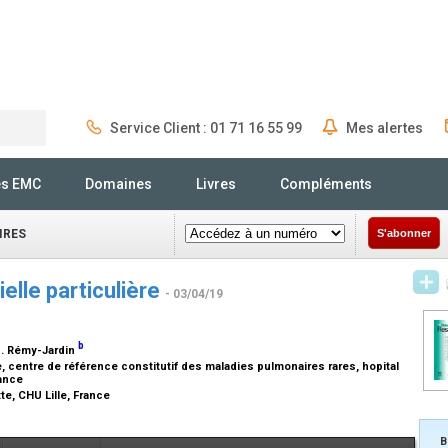
Service Client : 01 71 16 55 99
Mes alertes
Rechercher
és EMC
Domaines
Livres
Compléments
IRES
S'abonner
elle particulière
- 03/04/19
b
M. Rémy-Jardin
centre de référence constitutif des maladies pulmonaires rares, hopital
France
te, CHU Lille, France
B