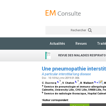
Rechercher
Actualités
Revues
Trait
REVUE DES MALADIES RESPIRATO
Une pneumopathie interstiti
A particular interstitial lung disease
Doi : 10.1016/j.rmr.2019.01.006
1
1
a
,
b
,
a
,
⁎
C. Ducrocq
, V. Chaton
, B. Wallaert
, 
a
Service de pneumologie et immuno-allergologie, 
Calmette, University Lille, CHU Lille, 59000 Lille, 
b
Service de radiologie thoracique, Hopital Calmet
⁎
Auteur correspondant.