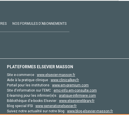
VRES
NOS FORMULES D'ABONNEMENTS
PLATEFORMES ELSEVIER MASSON
Site e-commerce :
www.elsevier-masson.fr
Aide à la pratique clinique :
www.clinicalkey.fr
Portail pour les institutions :
www.em-premium.com
Site d'information sur l'EMC :
emc-info.em-consulte.com
E-learning pour les infirmier(e)s :
pratique-infirmiere.com
Bibliothèque d'e-books Elsevier :
www.elsevierelibrary.fr
Blog special IFSI :
www.generationelsevier.fr
Suivez notre actualité sur notre blog :
www.blog-elsevier-masson.fr
Site d'emploi en santé :
emploisante.com