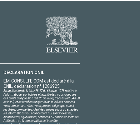
DÉCLARATION CNIL
EM-CONSULTE.COM est déclaré à la
CNIL, déclaration n° 1286925.
En application de la loi nº78-17 du 6 janvier 1978 relative à
l'informatique, aux fichiers et aux libertés, vous disposez
des droits d'opposition (art.26 de la loi), d'accès (art.34 à 38
de la loi), et de rectification (art.36 de la loi) des données
vous concernant. Ainsi, vous pouvez exiger que soient
rectifiées, complétées, clarifiées, mises à jour ou effacées
les informations vous concernant qui sont inexactes,
incomplètes, équivoques, périmées ou dont la collecte ou
l'utilisation ou la conservation est interdite.
Les informations personnelles concernant les visiteurs de
notre site, y compris leur identité, sont confidentielles.
Le responsable du site s'engage sur l'honneur à respecter
les conditions légales de confidentialité applicables en
France et à ne pas divulguer ces informations à des tiers.