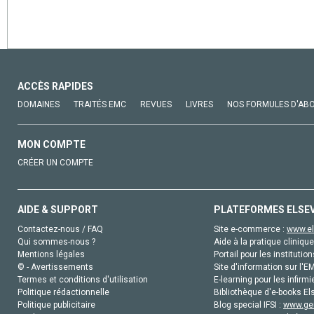
ACCÈS RAPIDES
DOMAINES
TRAITÉS EMC
REVUES
LIVRES
NOS FORMULES D'AB
MON COMPTE
CRÉER UN COMPTE
AIDE & SUPPORT
PLATEFORMES ELSE
Contactez-nous / FAQ
Site e-commerce :
www.el
Qui sommes-nous ?
Aide à la pratique clinique
Mentions légales
Portail pour les institution
© - Avertissements
Site d'information sur l'E
Termes et conditions d'utilisation
E-learning pour les infirmi
Politique rédactionnelle
Bibliothèque d'e-books Els
Politique publicitaire
Blog special IFSI :
www.gen