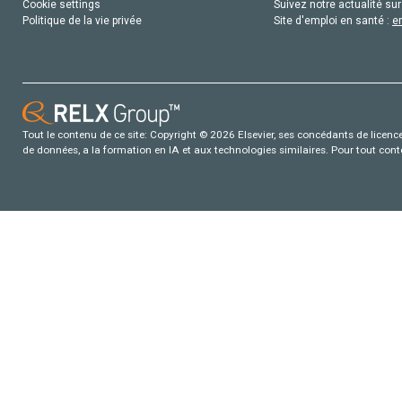
Cookie settings
Suivez notre actualité sur
Politique de la vie privée
Site d'emploi en santé :
e
Tout le contenu de ce site: Copyright © 2026 Elsevier, ses concédants de licence e
de données, a la formation en IA et aux technologies similaires. Pour tout con