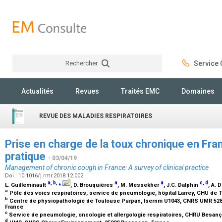
Rechercher
Service C
Rechercher
Actualités
Revues
Traités EMC
Domaines
REVUE DES MALADIES RESPIRATOIRES
Prise en charge de la toux chronique en Fra
pratique
- 03/04/19
Management of chronic cough in France: A survey of clinical practice
Doi : 10.1016/j.rmr.2018.12.002
a
,
b
,
⁎
a
a
c
,
d
L. Guilleminault
, D. Brouquières
, M. Messekher
, J.C. Dalphin
, A. 
a
Pôle des voies respiratoires, service de pneumologie, hôpital Larrey, CHU de
b
Centre de physiopathologie de Toulouse Purpan, Isernm U1043, CNRS UMR 5282, 
France
c
Service de pneumologie, oncologie et allergologie respiratoires, CHRU Besan
d