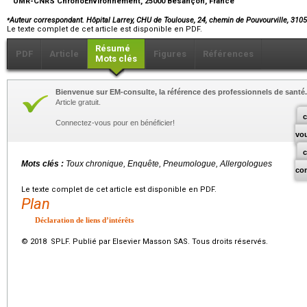
UMR-CNRS ChronoEnvironnement, 25000 Besançon, France
⁎
Auteur correspondant. Hôpital Larrey, CHU de Toulouse, 24, chemin de Pouvourville, 310
Le texte complet de cet article est disponible en PDF.
Résumé
PDF
Article
Figures
Références
Mots clés
Bienvenue sur EM-consulte, la référence des professionnels de santé.
Article gratuit.
c
Connectez-vous pour en bénéficier!
vo
Mots clés :
Toux chronique, Enquête, Pneumologue, Allergologues
co
Le texte complet de cet article est disponible en PDF.
Plan
Déclaration de liens d’intérêts
© 2018 SPLF. Publié par Elsevier Masson SAS. Tous droits réservés.