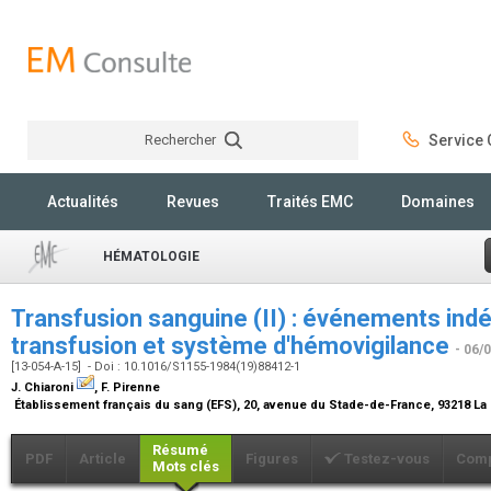
Rechercher
Service C
Rechercher
Actualités
Revues
Traités EMC
Domaines
HÉMATOLOGIE
Transfusion sanguine (II) : événements indé
transfusion et système d'hémovigilance
- 06/
[13-054-A-15] - Doi : 10.1016/S1155-1984(19)88412-1
J. Chiaroni
, F. Pirenne
Établissement français du sang (EFS), 20, avenue du Stade-de-France, 93218 La
Résumé
PDF
Article
Figures
Testez-vous
Comp
Mots clés