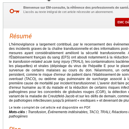
Bienvenue sur EM-consulte, la référence des professionnels de santé.
L’accès au texte intégral de cet article nécessite un abonnement.
EMC D
Résumé
L'hémovigilance a largement contribué, par le recensement des événemen
des incidents graves de la chaîne transfusionnelle et des informations pos
mesures ayant considérablement amélioré la sécurité transfusionnelle.
l'Établissement français du sang (EFS) ont abouti notamment à la réduction
le
transfusion-related acute lung injury
(TRALI), les contaminations bactéri
les plaquettes) et virales (dépistage du virus de l'hépatite E pour le pla
survenue de certains malaises au cours du don. Néanmoins, un certa
persistent, comme le risque d'erreur de patient dans l'établissement de soin
overload
(TACO), ou œdème aigu pulmonaire de surcharge associé à la 
première cause de mortalité par incident transfusionnel. L'avenir doit faire por
d'erreur humaine au lit du malade et la réduction de certains risques infec
pathogènes pour les concentrés de globules rouges (CGR), la détection
variant de la maladie de Creutzfeld-Jacob et sur les défis de demain, comm
de pathologies infectieuses jusqu'à présent « exotiques » et devenant de plu
Le texte complet de cet article est disponible en PDF.
Mots-clés :
Transfusion, Événements indésirables, TACO, TRALI, Réactions 
pathogènes