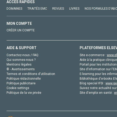
ACCÈS RAPIDES
DOMAINES
TRAITÉS EMC
REVUES
LIVRES
NOS FORMULES D'AB
MON COMPTE
CRÉER UN COMPTE
AIDE & SUPPORT
PLATEFORMES ELSE
Contactez-nous / FAQ
Site e-commerce :
www.el
Qui sommes-nous ?
Aide à la pratique clinique
Mentions légales
Portail pour les institution
© - Avertissements
Site d'information sur l'E
Termes et conditions d'utilisation
E-learning pour les infirmi
Politique rédactionnelle
Bibliothèque d'e-books Els
Politique publicitaire
Blog special IFSI :
www.gen
Cookie settings
Suivez notre actualité sur
Politique de la vie privée
Site d'emploi en santé :
e