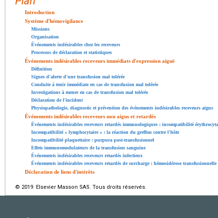
Plan
Introduction
Système d'hémovigilance
Missions
Organisation
Événements indésirables chez les receveurs
Processus de déclaration et statistiques
Événements indésirables receveurs immédiats d'expression aiguë
Définition
Signes d'alerte d'une transfusion mal tolérée
Conduite à tenir immédiate en cas de transfusion mal tolérée
Investigations à mener en cas de transfusion mal tolérée
Déclaration de l'incident
Physiopathologie, diagnostic et prévention des événements indésirables receveurs aigus
Événements indésirables receveurs non aigus et retardés
Événements indésirables receveurs retardés immunologiques : incompatibilité érythrocyta
Incompatibilité « lymphocytaire » : la réaction du greffon contre l'hôte
Incompatibilité plaquettaire : purpura post-transfusionnel
Effets immunomodulateurs de la transfusion sanguine
Événements indésirables receveurs retardés infectieux
Événements indésirables receveurs retardés de surcharge : hémosidérose transfusionnelle
Déclaration de liens d'intérêts
© 2019 Elsevier Masson SAS. Tous droits réservés.