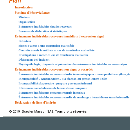
Plan
Introduction
Système d'hémovigilance
Missions
Organisation
Événements indésirables chez les receveurs
Processus de déclaration et statistiques
Événements indésirables receveurs immédiats d'expression aiguë
Définition
Signes d'alerte d'une transfusion mal tolérée
Conduite à tenir immédiate en cas de transfusion mal tolérée
Investigations à mener en cas de transfusion mal tolérée
Déclaration de l'incident
Physiopathologie, diagnostic et prévention des événements indésirables receveurs aigus
Événements indésirables receveurs non aigus et retardés
Événements indésirables receveurs retardés immunologiques : incompatibilité érythrocyta
Incompatibilité « lymphocytaire » : la réaction du greffon contre l'hôte
Incompatibilité plaquettaire : purpura post-transfusionnel
Effets immunomodulateurs de la transfusion sanguine
Événements indésirables receveurs retardés infectieux
Événements indésirables receveurs retardés de surcharge : hémosidérose transfusionnelle
Déclaration de liens d'intérêts
© 2019 Elsevier Masson SAS. Tous droits réservés.