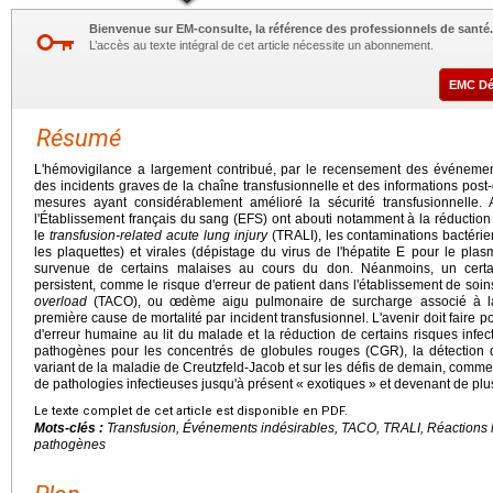
Bienvenue sur EM-consulte, la référence des professionnels de santé.
L’accès au texte intégral de cet article nécessite un abonnement.
EMC D
Résumé
L'hémovigilance a largement contribué, par le recensement des événemen
des incidents graves de la chaîne transfusionnelle et des informations pos
mesures ayant considérablement amélioré la sécurité transfusionnelle.
l'Établissement français du sang (EFS) ont abouti notamment à la réduction
le
transfusion-related acute lung injury
(TRALI), les contaminations bactéri
les plaquettes) et virales (dépistage du virus de l'hépatite E pour le pla
survenue de certains malaises au cours du don. Néanmoins, un certa
persistent, comme le risque d'erreur de patient dans l'établissement de soin
overload
(TACO), ou œdème aigu pulmonaire de surcharge associé à la 
première cause de mortalité par incident transfusionnel. L'avenir doit faire por
d'erreur humaine au lit du malade et la réduction de certains risques infec
pathogènes pour les concentrés de globules rouges (CGR), la détection
variant de la maladie de Creutzfeld-Jacob et sur les défis de demain, comm
de pathologies infectieuses jusqu'à présent « exotiques » et devenant de plu
Le texte complet de cet article est disponible en PDF.
Mots-clés :
Transfusion, Événements indésirables, TACO, TRALI, Réactions 
pathogènes