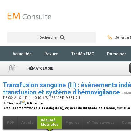
Rechercher
Service C
Rechercher
Actualités
Revues
Traités EMC
Domaines
HÉMATOLOGIE
Transfusion sanguine (II) : événements indé
transfusion et système d'hémovigilance
- 06/
[13-054-A-15] - Doi : 10.1016/S1155-1984(19)88412-1
J. Chiaroni
, F. Pirenne
Établissement français du sang (EFS), 20, avenue du Stade-de-France, 93218 La
Résumé
PDF
Article
Figures
Testez-vous
Comp
Mots clés