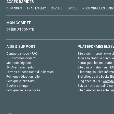
ACCÈS RAPIDES
DOMAINES
TRAITÉS EMC
REVUES
LIVRES
NOS FORMULES D'AB
MON COMPTE
CRÉER UN COMPTE
AIDE & SUPPORT
PLATEFORMES ELSE
Contactez-nous / FAQ
Site e-commerce :
www.el
Qui sommes-nous ?
Aide à la pratique clinique
Mentions légales
Portail pour les institution
© - Avertissements
Site d'information sur l'E
Termes et conditions d'utilisation
E-learning pour les infirmi
Politique rédactionnelle
Bibliothèque d'e-books Els
Politique publicitaire
Blog special IFSI :
www.gen
Cookie settings
Suivez notre actualité sur
Politique de la vie privée
Site d'emploi en santé :
e