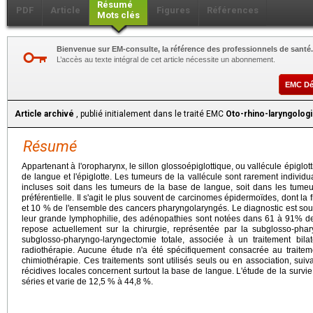
Résumé
PDF
Article
Figures
Références
Mots clés
Bienvenue sur EM-consulte, la référence des professionnels de santé.
L’accès au texte intégral de cet article nécessite un abonnement.
EMC D
Article archivé
, publié initialement dans le traité EMC
Oto-rhino-laryngolog
Résumé
Appartenant à l'oropharynx, le sillon glossoépiglottique, ou vallécule épiglot
de langue et l'épiglotte. Les tumeurs de la vallécule sont rarement individual
incluses soit dans les tumeurs de la base de langue, soit dans les tumeurs
préférentielle. Il s'agit le plus souvent de carcinomes épidermoïdes, dont l
et 10 % de l'ensemble des cancers pharyngolaryngés. Le diagnostic est souve
leur grande lymphophilie, des adénopathies sont notées dans 61 à 91% des
repose actuellement sur la chirurgie, représentée par la subglosso-phary
subglosso-pharyngo-laryngectomie totale, associée à un traitement bila
radiothérapie. Aucune étude n'a été spécifiquement consacrée au traitem
chimiothérapie. Ces traitements sont utilisés seuls ou en association, suiv
récidives locales concernent surtout la base de langue. L'étude de la survie
séries et varie de 12,5 % à 44,8 %.