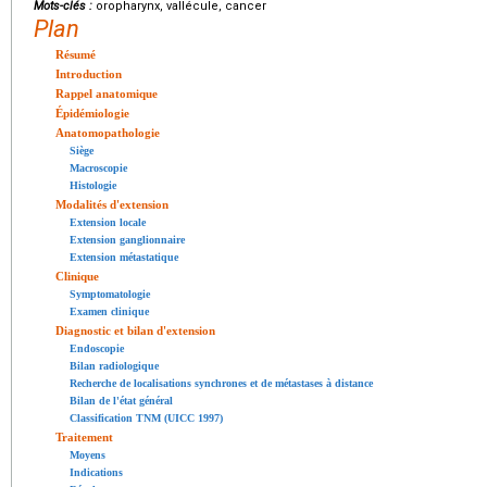
Mots-clés :
oropharynx, vallécule, cancer
Plan
Résumé
Introduction
Rappel anatomique
Épidémiologie
Anatomopathologie
Siège
Macroscopie
Histologie
Modalités d'extension
Extension locale
Extension ganglionnaire
Extension métastatique
Clinique
Symptomatologie
Examen clinique
Diagnostic et bilan d'extension
Endoscopie
Bilan radiologique
Recherche de localisations synchrones et de métastases à distance
Bilan de l'état général
Classification TNM (UICC 1997)
Traitement
Moyens
Indications