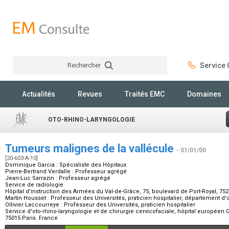
Rechercher
Service C
Rechercher
Actualités
Revues
Traités EMC
Domaines
OTO-RHINO-LARYNGOLOGIE
Tumeurs malignes de la vallécule
- 01/01/00
[20-603-A-10]
Dominique Garcia :
Spécialiste des Hôpitaux
Pierre-Bertrand Verdalle :
Professeur agrégé
Jean-Luc Sarrazin :
Professeur agrégé
Service de radiologie
Hôpital d'instruction des Armées du Val-de-Grâce, 75, boulevard de Port-Royal, 75
Martin Housset :
Professeur des Universités, praticien hospitalier, département d
Ollivier Laccourreye :
Professeur des Universités, praticien hospitalier
Service d'oto-rhino-laryngologie et de chirurgie cervicofaciale, hôpital europée
75015 Paris France