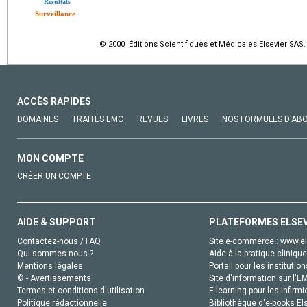
Résultats
Surveillance
© 2000 Éditions Scientifiques et Médicales Elsevier SAS.
ACCÈS RAPIDES
DOMAINES
TRAITÉS EMC
REVUES
LIVRES
NOS FORMULES D'AB
MON COMPTE
CRÉER UN COMPTE
AIDE & SUPPORT
PLATEFORMES ELSE
Contactez-nous / FAQ
Site e-commerce :
www.el
Qui sommes-nous ?
Aide à la pratique clinique
Mentions légales
Portail pour les institution
© - Avertissements
Site d'information sur l'E
Termes et conditions d'utilisation
E-learning pour les infirmi
Politique rédactionnelle
Bibliothèque d'e-books Els