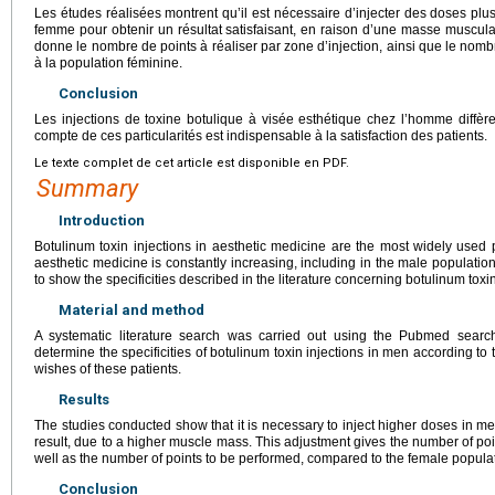
Les études réalisées montrent qu’il est nécessaire d’injecter des doses pl
femme pour obtenir un résultat satisfaisant, en raison d’une masse muscula
donne le nombre de points à réaliser par zone d’injection, ainsi que le nomb
à la population féminine.
Conclusion
Les injections de toxine botulique à visée esthétique chez l’homme diffèr
compte de ces particularités est indispensable à la satisfaction des patients.
Le texte complet de cet article est disponible en PDF.
Summary
Introduction
Botulinum toxin injections in aesthetic medicine are the most widely used 
aesthetic medicine is constantly increasing, including in the male populatio
to show the specificities described in the literature concerning botulinum toxi
Material and method
A systematic literature search was carried out using the Pubmed searc
determine the specificities of botulinum toxin injections in men according t
wishes of these patients.
Results
The studies conducted show that it is necessary to inject higher doses in me
result, due to a higher muscle mass. This adjustment gives the number of poin
well as the number of points to be performed, compared to the female popula
Conclusion