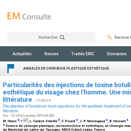
Rechercher
Service C
Rechercher
Actualités
Revues
Traités EMC
Domaines
ANNALES DE CHIRURGIE PLASTIQUE ESTHÉTIQUE
Particularités des injections de toxine botul
esthétique du visage chez l’homme. Une mis
littérature
- 17/05/19
Peculiarities of botulinum toxin injections for the aesthetic treatment of m
literature
Doi : 10.1016/j.anplas.2019.03.002
a
,
⁎
b
a
a
a
M. Haiun
, L. Cardon-Fréville
, F. Picard
, J.-P. Meningaud
, B. Hersant
a
Service de chirurgie plastique, reconstructrice et esthétique, et chirurgie maxi
du Maréchal-de-Lattre-de-Tassigny, 94010 Créteil cedex, France