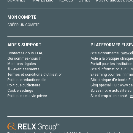
DOMAINES
TRAITÉS EMC
REVUES
LIVRES
NOS FORMULES D'AB
MON COMPTE
CRÉER UN COMPTE
AIDE & SUPPORT
PLATEFORMES ELSE
Contactez-nous / FAQ
Site e-commerce :
www.el
Qui sommes-nous ?
Aide à la pratique clinique
Mentions légales
Portail pour les institution
© - Avertissements
Site d'information sur l'E
Termes et conditions d'utilisation
E-learning pour les infirmi
Politique rédactionnelle
Bibliothèque d'e-books Els
Politique publicitaire
Blog special IFSI :
www.gen
Cookie settings
Suivez notre actualité sur
Politique de la vie privée
Site d'emploi en santé :
e