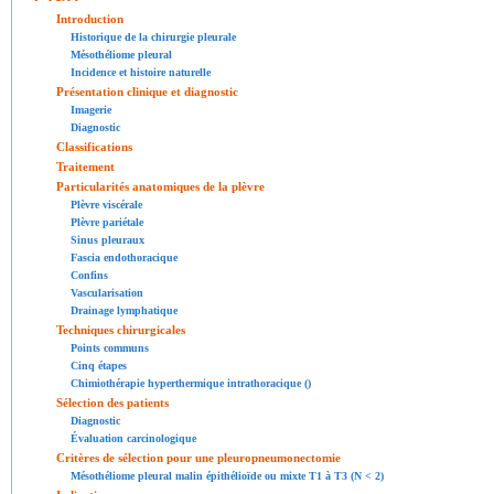
Introduction
Historique de la chirurgie pleurale
Mésothéliome pleural
Incidence et histoire naturelle
Présentation clinique et diagnostic
Imagerie
Diagnostic
Classifications
Traitement
Particularités anatomiques de la plèvre
Plèvre viscérale
Plèvre pariétale
Sinus pleuraux
Fascia endothoracique
Confins
Vascularisation
Drainage lymphatique
Techniques chirurgicales
Points communs
Cinq étapes
Chimiothérapie hyperthermique intrathoracique ()
Sélection des patients
Diagnostic
Évaluation carcinologique
Critères de sélection pour une pleuropneumonectomie
Mésothéliome pleural malin épithélioïde ou mixte T1 à T3 (N < 2)