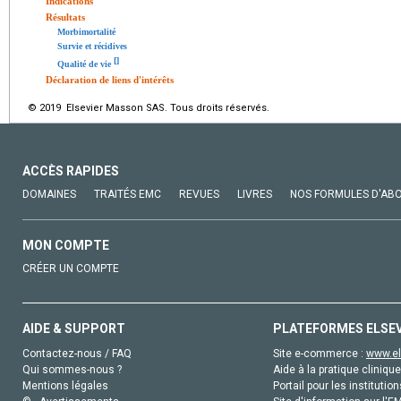
Indications
Résultats
Morbimortalité
Survie et récidives
[
]
Qualité de vie
Déclaration de liens d'intérêts
© 2019 Elsevier Masson SAS. Tous droits réservés.
ACCÈS RAPIDES
DOMAINES
TRAITÉS EMC
REVUES
LIVRES
NOS FORMULES D'AB
MON COMPTE
CRÉER UN COMPTE
AIDE & SUPPORT
PLATEFORMES ELSE
Contactez-nous / FAQ
Site e-commerce :
www.el
Qui sommes-nous ?
Aide à la pratique clinique
Mentions légales
Portail pour les institution