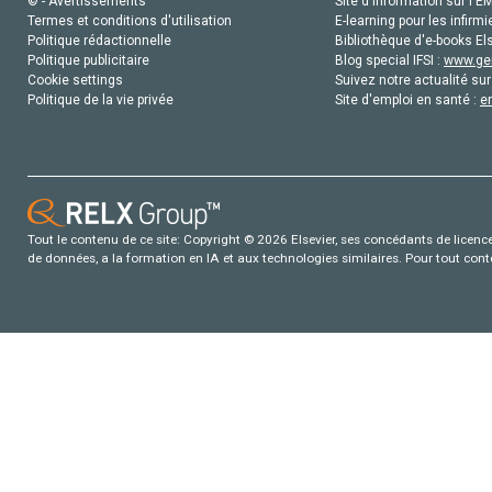
© - Avertissements
Site d'information sur l'E
Termes et conditions d'utilisation
E-learning pour les infirmi
Politique rédactionnelle
Bibliothèque d'e-books Els
Politique publicitaire
Blog special IFSI :
www.gen
Cookie settings
Suivez notre actualité sur
Politique de la vie privée
Site d'emploi en santé :
e
Tout le contenu de ce site: Copyright © 2026 Elsevier, ses concédants de licence e
de données, a la formation en IA et aux technologies similaires. Pour tout con