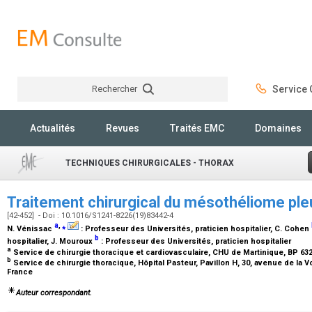
Rechercher
Service C
Rechercher
Actualités
Revues
Traités EMC
Domaines
TECHNIQUES CHIRURGICALES - THORAX
Traitement chirurgical du mésothéliome ple
[42-452] - Doi : 10.1016/S1241-8226(19)83442-4
a
,
⁎
N. Vénissac
:
Professeur des Universités, praticien hospitalier
, C. Cohen
b
hospitalier
, J. Mouroux
:
Professeur des Universités, praticien hospitalier
a
Service de chirurgie thoracique et cardiovasculaire, CHU de Martinique, BP 632
b
Service de chirurgie thoracique, Hôpital Pasteur, Pavillon H, 30, avenue de la 
France
Auteur correspondant.