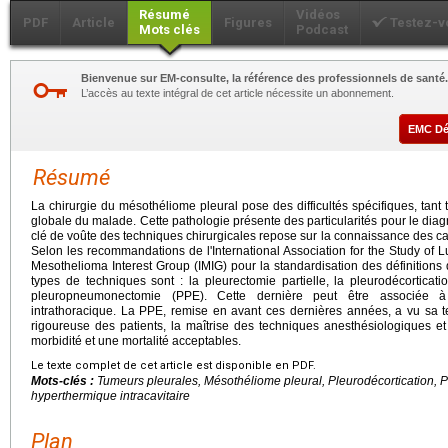
Résumé
Vidéos
PDF
Article
Figures
Testez-v
Mots clés
Podcast
Bienvenue sur EM-consulte, la référence des professionnels de santé.
L’accès au texte intégral de cet article nécessite un abonnement.
EMC D
Résumé
La chirurgie du mésothéliome pleural pose des difficultés spécifiques, tan
globale du malade. Cette pathologie présente des particularités pour le diagnos
clé de voûte des techniques chirurgicales repose sur la connaissance des ca
Selon les recommandations de l'International Association for the Study of L
Mesothelioma Interest Group (IMIG) pour la standardisation des définitions 
types de techniques sont : la pleurectomie partielle, la pleurodécorticatio
pleuropneumonectomie (PPE). Cette dernière peut être associée à
intrathoracique. La PPE, remise en avant ces dernières années, a vu sa t
rigoureuse des patients, la maîtrise des techniques anesthésiologiques et
morbidité et une mortalité acceptables.
Le texte complet de cet article est disponible en PDF.
Mots-clés :
Tumeurs pleurales, Mésothéliome pleural, Pleurodécortication
hyperthermique intracavitaire
Plan