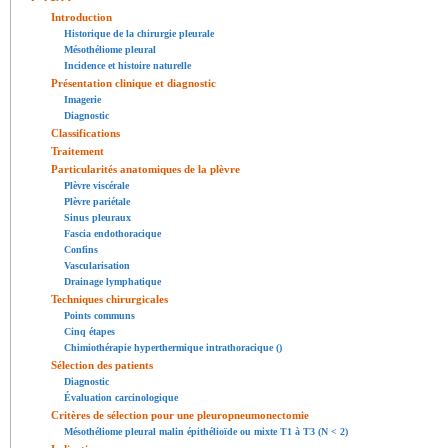
Introduction
Historique de la chirurgie pleurale
Mésothéliome pleural
Incidence et histoire naturelle
Présentation clinique et diagnostic
Imagerie
Diagnostic
Classifications
Traitement
Particularités anatomiques de la plèvre
Plèvre viscérale
Plèvre pariétale
Sinus pleuraux
Fascia endothoracique
Confins
Vascularisation
Drainage lymphatique
Techniques chirurgicales
Points communs
Cinq étapes
Chimiothérapie hyperthermique intrathoracique ()
Sélection des patients
Diagnostic
Évaluation carcinologique
Critères de sélection pour une pleuropneumonectomie
Mésothéliome pleural malin épithélioïde ou mixte T1 à T3 (N < 2)