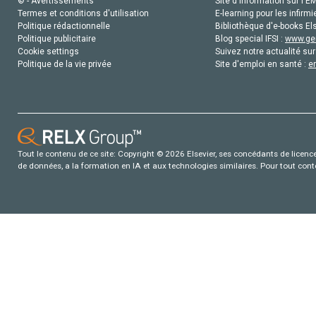
© - Avertissements
Site d'information sur l'E
Termes et conditions d'utilisation
E-learning pour les infirmi
Politique rédactionnelle
Bibliothèque d'e-books Els
Politique publicitaire
Blog special IFSI :
www.gen
Cookie settings
Suivez notre actualité sur
Politique de la vie privée
Site d'emploi en santé :
e
Tout le contenu de ce site: Copyright © 2026 Elsevier, ses concédants de licence e
de données, a la formation en IA et aux technologies similaires. Pour tout con