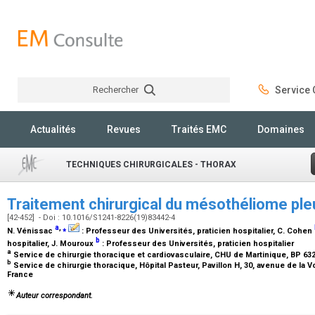
Rechercher
Service C
Rechercher
Actualités
Revues
Traités EMC
Domaines
TECHNIQUES CHIRURGICALES - THORAX
Traitement chirurgical du mésothéliome ple
[42-452] - Doi : 10.1016/S1241-8226(19)83442-4
a
,
⁎
N. Vénissac
:
Professeur des Universités, praticien hospitalier
, C. Cohen
b
hospitalier
, J. Mouroux
:
Professeur des Universités, praticien hospitalier
a
Service de chirurgie thoracique et cardiovasculaire, CHU de Martinique, BP 632
b
Service de chirurgie thoracique, Hôpital Pasteur, Pavillon H, 30, avenue de la 
France
Auteur correspondant.