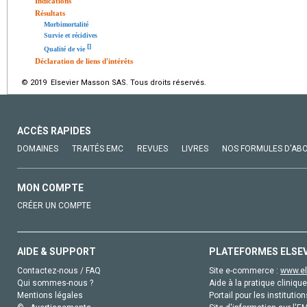
Indications
Résultats
Morbimortalité
Survie et récidives
[
]
Qualité de vie
Déclaration de liens d'intérêts
© 2019 Elsevier Masson SAS. Tous droits réservés.
ACCÈS RAPIDES
DOMAINES
TRAITÉS EMC
REVUES
LIVRES
NOS FORMULES D'AB
MON COMPTE
CRÉER UN COMPTE
AIDE & SUPPORT
PLATEFORMES ELSE
Contactez-nous / FAQ
Site e-commerce :
www.el
Qui sommes-nous ?
Aide à la pratique clinique
Mentions légales
Portail pour les institution