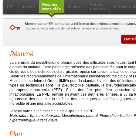
Résumé
Vidéos
PDF
Article
Figures
Testez-v
Mots clés
Podcast
Bienvenue sur EM-consulte, la référence des professionnels de santé.
L’accès au texte intégral de cet article nécessite un abonnement.
EMC D
Résumé
La chirurgie du mésothéliome pleural pose des difficultés spécifiques, tan
globale du malade. Cette pathologie présente des particularités pour le diagnos
clé de voûte des techniques chirurgicales repose sur la connaissance des ca
Selon les recommandations de l'International Association for the Study of L
Mesothelioma Interest Group (IMIG) pour la standardisation des définitions 
types de techniques sont : la pleurectomie partielle, la pleurodécorticatio
pleuropneumonectomie (PPE). Cette dernière peut être associée à
intrathoracique. La PPE, remise en avant ces dernières années, a vu sa t
rigoureuse des patients, la maîtrise des techniques anesthésiologiques et
morbidité et une mortalité acceptables.
Le texte complet de cet article est disponible en PDF.
Mots-clés :
Tumeurs pleurales, Mésothéliome pleural, Pleurodécortication
hyperthermique intracavitaire
Plan