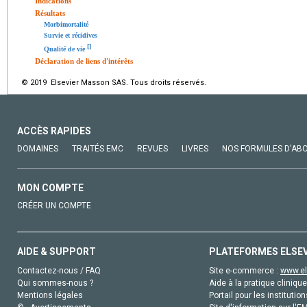
Indications
Résultats
Morbimortalité
Survie et récidives
[
]
Qualité de vie
Déclaration de liens d'intérêts
© 2019 Elsevier Masson SAS. Tous droits réservés.
ACCÈS RAPIDES
DOMAINES
TRAITÉS EMC
REVUES
LIVRES
NOS FORMULES D'AB
MON COMPTE
CRÉER UN COMPTE
AIDE & SUPPORT
PLATEFORMES ELSE
Contactez-nous / FAQ
Site e-commerce :
www.el
Qui sommes-nous ?
Aide à la pratique clinique
Mentions légales
Portail pour les institution