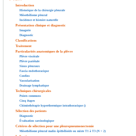
Introduction
Historique de la chirurgie pleurale
Mésothéliome pleural
Incidence et histoire naturelle
Présentation clinique et diagnostic
Imagerie
Diagnostic
Classifications
Traitement
Particularités anatomiques de la plèvre
Plèvre viscérale
Plèvre pariétale
Sinus pleuraux
Fascia endothoracique
Confins
Vascularisation
Drainage lymphatique
Techniques chirurgicales
Points communs
Cinq étapes
Chimiothérapie hyperthermique intrathoracique ()
Sélection des patients
Diagnostic
Évaluation carcinologique
Critères de sélection pour une pleuropneumonectomie
Mésothéliome pleural malin épithélioïde ou mixte T1 à T3 (N < 2)