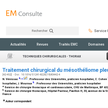
Rechercher
Service C
Rechercher
Actualités
Revues
Traités EMC
Domaines
TECHNIQUES CHIRURGICALES - THORAX
Traitement chirurgical du mésothéliome ple
[42-452] - Doi : 10.1016/S1241-8226(19)83442-4
a
,
⁎
N. Vénissac
:
Professeur des Universités, praticien hospitalier
, C. Cohen
b
hospitalier
, J. Mouroux
:
Professeur des Universités, praticien hospitalier
a
Service de chirurgie thoracique et cardiovasculaire, CHU de Martinique, BP 632
b
Service de chirurgie thoracique, Hôpital Pasteur, Pavillon H, 30, avenue de la 
France
Auteur correspondant.