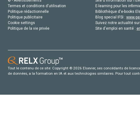
© - Avertissements
Site d'information sur l'E
Termes et conditions d'utilisation
E-learning pour les infirmi
Politique rédactionnelle
Bibliothèque d'e-books Els
Politique publicitaire
Blog special IFSI :
www.gen
Cookie settings
Suivez notre actualité sur
Politique de la vie privée
Site d'emploi en santé :
e
Tout le contenu de ce site: Copyright © 2026 Elsevier, ses concédants de licence e
de données, a la formation en IA et aux technologies similaires. Pour tout con