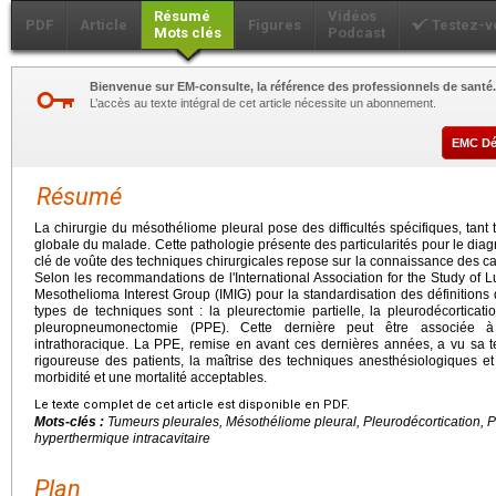
Résumé
Vidéos
PDF
Article
Figures
Testez-v
Mots clés
Podcast
Bienvenue sur EM-consulte, la référence des professionnels de santé.
L’accès au texte intégral de cet article nécessite un abonnement.
EMC D
Résumé
La chirurgie du mésothéliome pleural pose des difficultés spécifiques, tan
globale du malade. Cette pathologie présente des particularités pour le diagnos
clé de voûte des techniques chirurgicales repose sur la connaissance des ca
Selon les recommandations de l'International Association for the Study of L
Mesothelioma Interest Group (IMIG) pour la standardisation des définitions 
types de techniques sont : la pleurectomie partielle, la pleurodécorticatio
pleuropneumonectomie (PPE). Cette dernière peut être associée à
intrathoracique. La PPE, remise en avant ces dernières années, a vu sa t
rigoureuse des patients, la maîtrise des techniques anesthésiologiques et
morbidité et une mortalité acceptables.
Le texte complet de cet article est disponible en PDF.
Mots-clés :
Tumeurs pleurales, Mésothéliome pleural, Pleurodécortication
hyperthermique intracavitaire
Plan