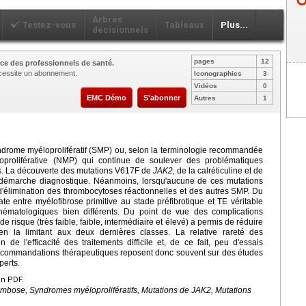
Arbres
Testez-vous
Tableaux
Plus...
décisionnels
pages
12
ce des professionnels de santé.
nécessite un abonnement.
Iconographies
3
Vidéos
0
EMC Démo
S'abonner
Autres
1
ndrome myéloprolifératif (SMP) ou, selon la terminologie recommandée
oproliférative (NMP) qui continue de soulever des problématiques
es. La découverte des mutations V617F de
JAK2,
de la calréticuline et de
démarche diagnostique. Néanmoins, lorsqu'aucune de ces mutations
d'élimination des thrombocytoses réactionnelles et des autres SMP. Du
ate entre myélofibrose primitive au stade préfibrotique et TE véritable
 hématologiques bien différents. Du point de vue des complications
e risque (très faible, faible, intermédiaire et élevé) a permis de réduire
 en la limitant aux deux dernières classes. La relative rareté des
 de l'efficacité des traitements difficile et, de ce fait, peu d'essais
 recommandations thérapeutiques reposent donc souvent sur des études
perts.
en PDF.
mbose, Syndromes myéloprolifératifs, Mutations de JAK2, Mutations