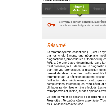
Auteur correspondant.
Résumé
PDF
Article
Figures
Mots clés
Bienvenue sur EM-consulte, la référen
L’accès au texte intégral de cet article 
Résumé
La thrombocytémie essentielle (TE) est un sy
par les Anglo-Saxons, une néoplasie myél
diagnostiques, pronostiques et thérapeutiqu
MPL
a été une étape déterminante dans la 
n'est présente, la TE demeure un diagnostic 
point de vue pronostique, la distinction délic
permet de déterminer des profils évolutifs
thrombotiques, la définition de quatre classes d
l'utilisation des médicaments cytotoxiques
complications thrombotiques rend l'évaluation
cliniques randomisés ont été effectués. Les
rétrospectives et, in fine, sur des opinions d'ex
Le texte complet de cet article est disponible 
Mots-clés :
Thrombocytémie essentielle, Thro
MPL, Mutations calréticuline