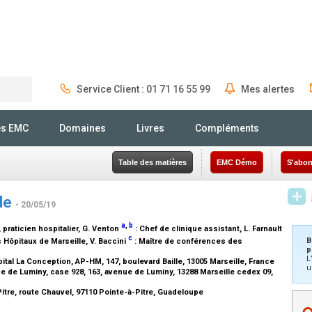
Service Client : 01 71 16 55 99
Mes alertes
Rechercher
és EMC
Domaines
Livres
Compléments
Table des matières
EMC Démo
S'abon
le
- 20/05/19
a
,
b
praticien hospitalier
, G. Venton
:
Chef de clinique assistant
, L. Farnault
c
B
s Hôpitaux de Marseille
, V. Baccini
:
Maître de conférences des
p
L
pital La Conception, AP-HM, 147, boulevard Baille, 13005 Marseille, France
u
e de Luminy, case 928, 163, avenue de Luminy, 13288 Marseille cedex 09,
Pitre, route Chauvel, 97110 Pointe-à-Pitre, Guadeloupe