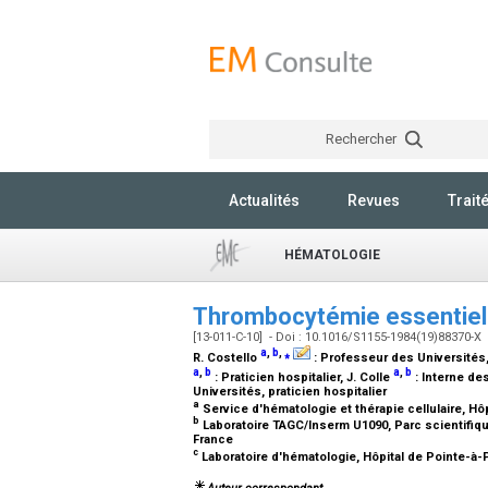
Rechercher
Actualités
Revues
Trait
HÉMATOLOGIE
Thrombocytémie essentiel
[13-011-C-10] - Doi : 10.1016/S1155-1984(19)88370-X
a
,
b
,
⁎
R. Costello
:
Professeur des Universités, 
a
,
b
a
,
b
:
Praticien hospitalier
, J. Colle
:
Interne de
Universités, praticien hospitalier
a
Service d'hématologie et thérapie cellulaire, Hô
b
Laboratoire TAGC/Inserm U1090, Parc scientifiqu
France
c
Laboratoire d'hématologie, Hôpital de Pointe-à-