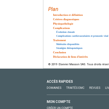
Plan
Introduction et définition
Critères diagnostiques
Physiopathologie
Complications
Évolution clonale
Complications cardiovasculaires et pronostic vital
Traitement
Molécules disponibles
Stratégies thérapeutiques
Conclusion
Déclaration de liens d'intérêts
© 2019 Elsevier Masson SAS. Tous droits réser
ACCÈS RAPIDES
DOMAINES
TRAITÉS EMC
REVUES
LI
MON COMPTE
CRÉER UN COMPTE