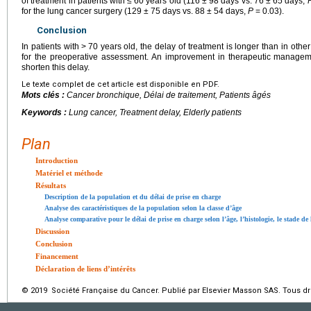
of treatment in patients with
≤
60 years old (116
±
98 days vs. 76
±
65 days,
for the lung cancer surgery (129
±
75 days vs. 88
±
54 days,
P
=
0.03).
Conclusion
In patients with
>
70 years old, the delay of treatment is longer than in oth
for the preoperative assessment. An improvement in therapeutic managem
shorten this delay.
Le texte complet de cet article est disponible en PDF.
Mots clés :
Cancer bronchique, Délai de traitement, Patients âgés
Keywords :
Lung cancer, Treatment delay, Elderly patients
Plan
Introduction
Matériel et méthode
Résultats
Description de la population et du délai de prise en charge
Analyse des caractéristiques de la population selon la classe d’âge
Analyse comparative pour le délai de prise en charge selon l’âge, l’histologie, le stade de 
Discussion
Conclusion
Financement
Déclaration de liens d’intérêts
© 2019 Société Française du Cancer. Publié par Elsevier Masson SAS. Tous dro