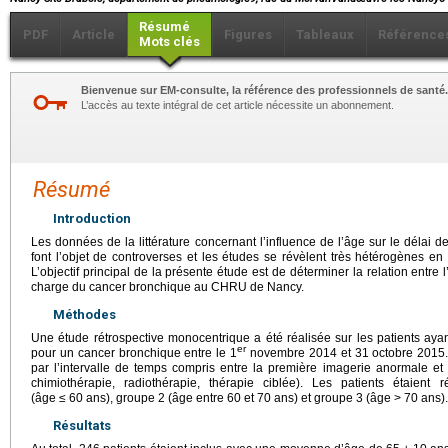
Résumé
PDF
Article
Figures
Tableaux
Référence
Mots clés
Bienvenue sur EM-consulte, la référence des professionnels de santé.
L’accès au texte intégral de cet article nécessite un abonnement.
Résumé
Introduction
Les données de la littérature concernant l’influence de l’âge sur le délai
font l’objet de controverses et les études se révèlent très hétérogènes en
L’objectif principal de la présente étude est de déterminer la relation entre 
charge du cancer bronchique au CHRU de Nancy.
Méthodes
Une étude rétrospective monocentrique a été réalisée sur les patients ayan
er
pour un cancer bronchique entre le 1
novembre 2014 et 31 octobre 2015. L
par l’intervalle de temps compris entre la première imagerie anormale et l
chimiothérapie, radiothérapie, thérapie ciblée). Les patients étaient
(âge
≤
60 ans), groupe 2 (âge entre 60 et 70 ans) et groupe 3 (âge
>
70 ans).
Résultats