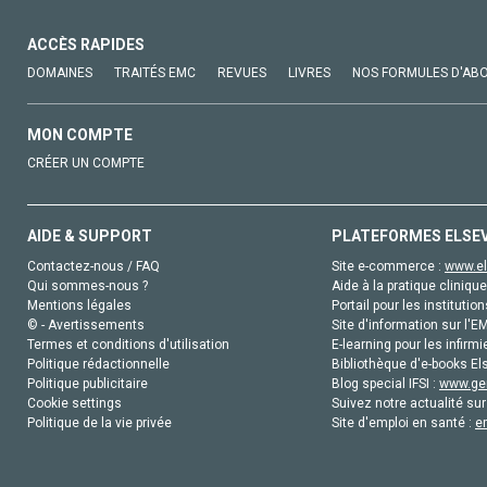
ACCÈS RAPIDES
DOMAINES
TRAITÉS EMC
REVUES
LIVRES
NOS FORMULES D'AB
MON COMPTE
CRÉER UN COMPTE
AIDE & SUPPORT
PLATEFORMES ELSE
Contactez-nous / FAQ
Site e-commerce :
www.el
Qui sommes-nous ?
Aide à la pratique clinique
Mentions légales
Portail pour les institution
© - Avertissements
Site d'information sur l'E
Termes et conditions d'utilisation
E-learning pour les infirmi
Politique rédactionnelle
Bibliothèque d'e-books Els
Politique publicitaire
Blog special IFSI :
www.gen
Cookie settings
Suivez notre actualité sur
Politique de la vie privée
Site d'emploi en santé :
e