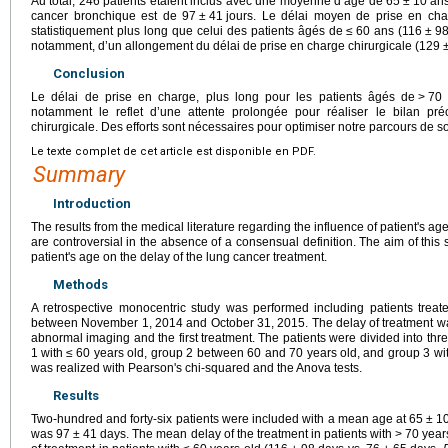
Au total, 246 patients étaient inclus avec une moyenne d’âge de 65
±
10 ans
cancer bronchique est de 97
±
41
jours. Le délai moyen de prise en ch
statistiquement plus long que celui des patients âgés de
≤
60 ans (116
±
9
notamment, d’un allongement du délai de prise en charge chirurgicale (129
Conclusion
Le délai de prise en charge, plus long pour les patients âgés de
>
70 
notamment le reflet d’une attente prolongée pour réaliser le bilan pr
chirurgicale. Des efforts sont nécessaires pour optimiser notre parcours de soi
Le texte complet de cet article est disponible en PDF.
Summary
Introduction
The results from the medical literature regarding the influence of patient's ag
are controversial in the absence of a consensual definition. The aim of this
patient's age on the delay of the lung cancer treatment.
Methods
A retrospective monocentric study was performed including patients treat
between November 1, 2014 and October 31, 2015. The delay of treatment was
abnormal imaging and the first treatment. The patients were divided into th
1 with
≤
60 years old, group 2 between 60 and 70 years old, and group 3 wi
was realized with Pearson's chi-squared and the Anova tests.
Results
Two-hundred and forty-six patients were included with a mean age at 65
±
10
was 97
±
41 days. The mean delay of the treatment in patients with
>
70 years