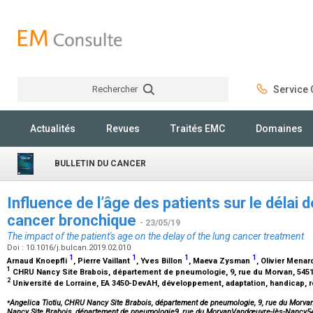
Rechercher
Service C
Rechercher
Actualités
Revues
Traités EMC
Domaines
BULLETIN DU CANCER
Influence de l’âge des patients sur le délai 
cancer bronchique
- 23/05/19
The impact of the patient's age on the delay of the lung cancer treatment
Doi : 10.1016/j.bulcan.2019.02.010
1
1
1
1
Arnaud Knoepfli
, Pierre Vaillant
, Yves Billon
, Maeva Zysman
, Olivier Mena
1
CHRU Nancy Site Brabois, département de pneumologie, 9, rue du Morvan, 54
2
Université de Lorraine, EA 3450-DevAH, développement, adaptation, handicap, r
⁎
Angelica Tiotiu, CHRU Nancy Site Brabois, département de pneumologie, 9, rue du Mor
Nancy Site Brabois, département de pneumologie9, rue du MorvanVandœuvre-lès-Nancy