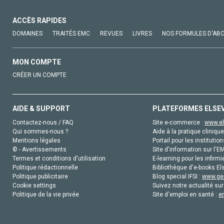
ACCÈS RAPIDES
DOMAINES
TRAITÉS EMC
REVUES
LIVRES
NOS FORMULES D'AB
MON COMPTE
CRÉER UN COMPTE
AIDE & SUPPORT
PLATEFORMES ELSE
Contactez-nous / FAQ
Site e-commerce :
www.el
Qui sommes-nous ?
Aide à la pratique clinique
Mentions légales
Portail pour les institution
© - Avertissements
Site d'information sur l'E
Termes et conditions d'utilisation
E-learning pour les infirmi
Politique rédactionnelle
Bibliothèque d'e-books Els
Politique publicitaire
Blog special IFSI :
www.gen
Cookie settings
Suivez notre actualité sur
Politique de la vie privée
Site d'emploi en santé :
e