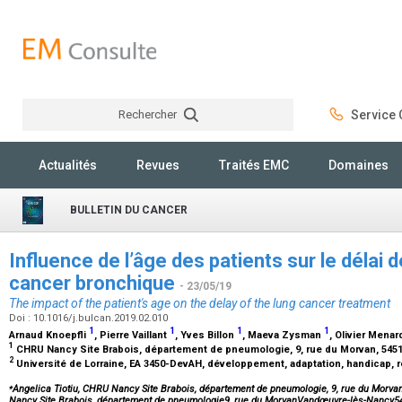
Rechercher
Service C
Rechercher
Actualités
Revues
Traités EMC
Domaines
BULLETIN DU CANCER
Influence de l’âge des patients sur le délai 
cancer bronchique
- 23/05/19
The impact of the patient's age on the delay of the lung cancer treatment
Doi : 10.1016/j.bulcan.2019.02.010
1
1
1
1
Arnaud Knoepfli
, Pierre Vaillant
, Yves Billon
, Maeva Zysman
, Olivier Mena
1
CHRU Nancy Site Brabois, département de pneumologie, 9, rue du Morvan, 54
2
Université de Lorraine, EA 3450-DevAH, développement, adaptation, handicap, r
⁎
Angelica Tiotiu, CHRU Nancy Site Brabois, département de pneumologie, 9, rue du Mor
Nancy Site Brabois, département de pneumologie9, rue du MorvanVandœuvre-lès-Nancy