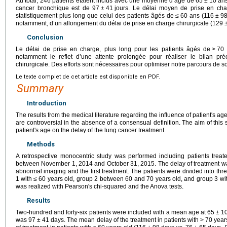
Au total, 246 patients étaient inclus avec une moyenne d’âge de 65
±
10 ans
cancer bronchique est de 97
±
41
jours. Le délai moyen de prise en ch
statistiquement plus long que celui des patients âgés de
≤
60 ans (116
±
9
notamment, d’un allongement du délai de prise en charge chirurgicale (129
Conclusion
Le délai de prise en charge, plus long pour les patients âgés de
>
70 
notamment le reflet d’une attente prolongée pour réaliser le bilan pr
chirurgicale. Des efforts sont nécessaires pour optimiser notre parcours de soi
Le texte complet de cet article est disponible en PDF.
Summary
Introduction
The results from the medical literature regarding the influence of patient's ag
are controversial in the absence of a consensual definition. The aim of this
patient's age on the delay of the lung cancer treatment.
Methods
A retrospective monocentric study was performed including patients treat
between November 1, 2014 and October 31, 2015. The delay of treatment was
abnormal imaging and the first treatment. The patients were divided into th
1 with
≤
60 years old, group 2 between 60 and 70 years old, and group 3 wi
was realized with Pearson's chi-squared and the Anova tests.
Results
Two-hundred and forty-six patients were included with a mean age at 65
±
10
was 97
±
41 days. The mean delay of the treatment in patients with
>
70 years