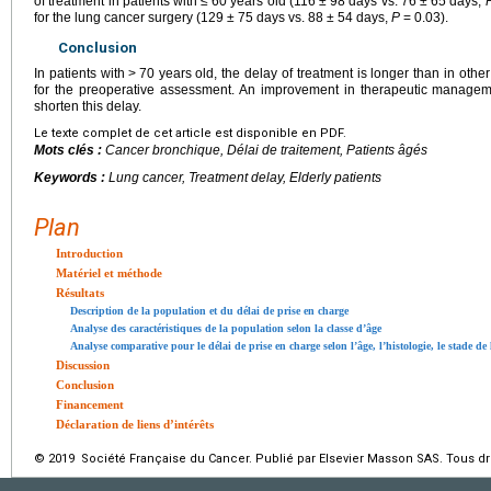
of treatment in patients with
≤
60 years old (116
±
98 days vs. 76
±
65 days,
for the lung cancer surgery (129
±
75 days vs. 88
±
54 days,
P
=
0.03).
Conclusion
In patients with
>
70 years old, the delay of treatment is longer than in oth
for the preoperative assessment. An improvement in therapeutic managem
shorten this delay.
Le texte complet de cet article est disponible en PDF.
Mots clés :
Cancer bronchique, Délai de traitement, Patients âgés
Keywords :
Lung cancer, Treatment delay, Elderly patients
Plan
Introduction
Matériel et méthode
Résultats
Description de la population et du délai de prise en charge
Analyse des caractéristiques de la population selon la classe d’âge
Analyse comparative pour le délai de prise en charge selon l’âge, l’histologie, le stade de 
Discussion
Conclusion
Financement
Déclaration de liens d’intérêts
© 2019 Société Française du Cancer. Publié par Elsevier Masson SAS. Tous dro