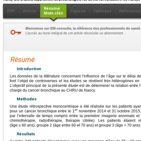
Résumé
PDF
Article
Figures
Tableaux
Référence
Mots clés
Bienvenue sur EM-consulte, la référence des professionnels de santé.
L’accès au texte intégral de cet article nécessite un abonnement.
Résumé
Introduction
Les données de la littérature concernant l’influence de l’âge sur le délai
font l’objet de controverses et les études se révèlent très hétérogènes en
L’objectif principal de la présente étude est de déterminer la relation entre 
charge du cancer bronchique au CHRU de Nancy.
Méthodes
Une étude rétrospective monocentrique a été réalisée sur les patients ayan
er
pour un cancer bronchique entre le 1
novembre 2014 et 31 octobre 2015. L
par l’intervalle de temps compris entre la première imagerie anormale et l
chimiothérapie, radiothérapie, thérapie ciblée). Les patients étaient
(âge
≤
60 ans), groupe 2 (âge entre 60 et 70 ans) et groupe 3 (âge
>
70 ans).
Résultats