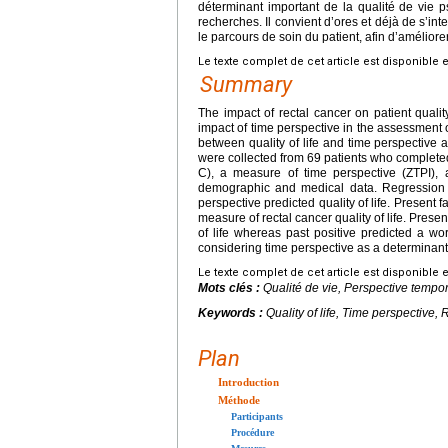
déterminant important de la qualité de vie p
recherches. Il convient d’ores et déjà de s’in
le parcours de soin du patient, afin d’améliorer
Le texte complet de cet article est disponible 
Summary
The impact of rectal cancer on patient quali
impact of time perspective in the assessment of 
between quality of life and time perspective a
were collected from 69 patients who completed 
C), a measure of time perspective (ZTPI), 
demographic and medical data. Regression an
perspective predicted quality of life. Present 
measure of rectal cancer quality of life. Presen
of life whereas past positive predicted a wo
considering time perspective as a determinant o
Le texte complet de cet article est disponible 
Mots clés :
Qualité de vie, Perspective tempo
Keywords :
Quality of life, Time perspective,
Plan
Introduction
Méthode
Participants
Procédure