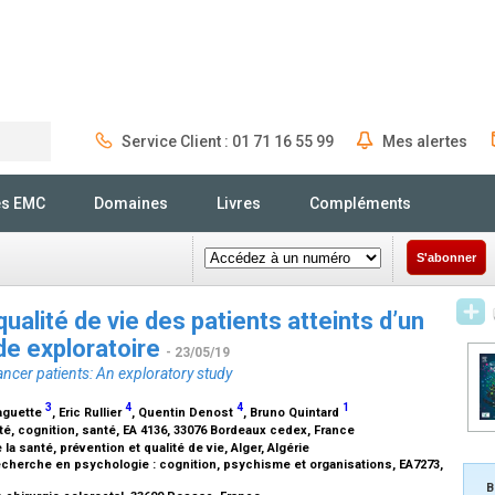
Service Client : 01 71 16 55 99
Mes alertes
Rechercher
és EMC
Domaines
Livres
Compléments
S'abonner
ualité de vie des patients atteints d’un
de exploratoire
- 23/05/19
cancer patients: An exploratory study
3
4
4
1
aguette
, Eric Rullier
, Quentin Denost
, Bruno Quintard
ité, cognition, santé, EA 4136, 33076 Bordeaux cedex, France
la santé, prévention et qualité de vie, Alger, Algérie
echerche en psychologie : cognition, psychisme et organisations, EA7273,
B