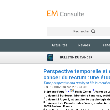
Rechercher
Actualités
Revues
Trait
BULLETIN DU CANCER
Perspective temporelle et q
cancer du rectum : une étu
Time perspective and quality of life in rectal 
Doi : 10.1016/j.bulcan.2019.03.002
1
,
⁎
2
Stéphane Faury
, Dalila Zenad
, Vanessa L
1
Université Bordeaux, laboratoire handicap, activ
2
Université Alger 2, laboratoire de psychologie de 
3
Université de Picardie Jules-Verne, centre de r
80025 Amiens, France
4