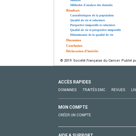
Mesures
Méthodes d’analyse des données
Résultats
Caractéristiques de la population
Qualité de vie et cofacteurs
Perspective temporelle et cofacteurs
Qualité de vie et perspective temporelle
Déterminants de la qualité de vie
Discussion
Conclusion
Déclaration d’intérêts
© 2019 Société Française du Cancer. Publié pa
ACCÈS RAPIDES
DOMAINES
TRAITÉS EMC
REVUES
LI
MON COMPTE
CRÉER UN COMPTE
AIDE & SUPPORT