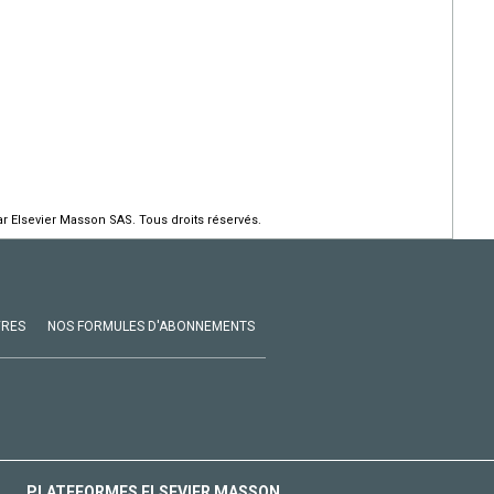
r Elsevier Masson SAS. Tous droits réservés.
VRES
NOS FORMULES D'ABONNEMENTS
PLATEFORMES ELSEVIER MASSON