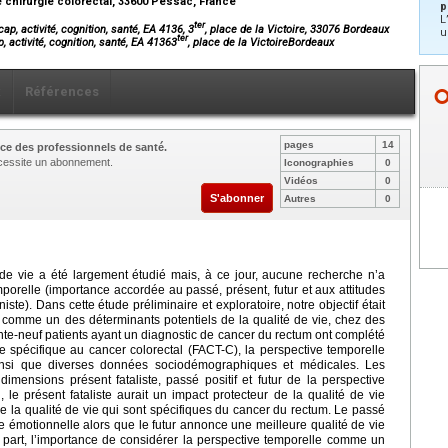
 chirurgie colorectal, 33600 Pessac, France
p
L
ter
p, activité, cognition, santé, EA 4136, 3
, place de la Victoire, 33076 Bordeaux
u
ter
 activité, cognition, santé, EA 41363
, place de la VictoireBordeaux
x
Références
pages
14
ce des professionnels de santé.
nécessite un abonnement.
Iconographies
0
Vidéos
0
S'abonner
Autres
0
 de vie a été largement étudié mais, à ce jour, aucune recherche n’a
porelle (importance accordée au passé, présent, futur et aux attitudes
iste). Dans cette étude préliminaire et exploratoire, notre objectif était
le comme un des déterminants potentiels de la qualité de vie, chez des
ante-neuf patients ayant un diagnostic de cancer du rectum ont complété
e spécifique au cancer colorectal (FACT-C), la perspective temporelle
ainsi que diverses données sociodémographiques et médicales. Les
mensions présent fataliste, passé positif et futur de la perspective
, le présent fataliste aurait un impact protecteur de la qualité de vie
e la qualité de vie qui sont spécifiques du cancer du rectum. Le passé
 vie émotionnelle alors que le futur annonce une meilleure qualité de vie
 part, l’importance de considérer la perspective temporelle comme un