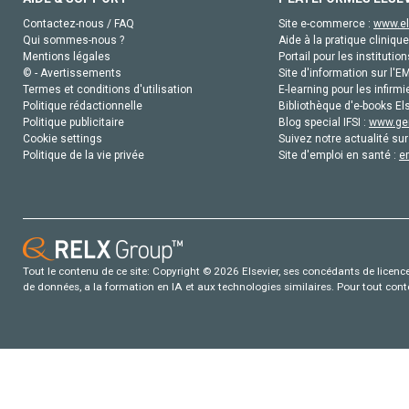
Contactez-nous / FAQ
Site e-commerce :
www.el
Qui sommes-nous ?
Aide à la pratique clinique
Mentions légales
Portail pour les institution
© - Avertissements
Site d'information sur l'E
Termes et conditions d'utilisation
E-learning pour les infirmi
Politique rédactionnelle
Bibliothèque d'e-books Els
Politique publicitaire
Blog special IFSI :
www.gen
Cookie settings
Suivez notre actualité sur
Politique de la vie privée
Site d'emploi en santé :
e
Tout le contenu de ce site: Copyright © 2026 Elsevier, ses concédants de licence e
de données, a la formation en IA et aux technologies similaires. Pour tout con