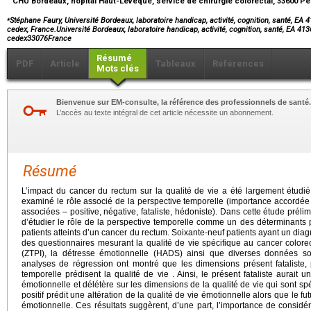
CHU Bordeaux, hôpital Haut-Lévêque, service de chirurgie colorectal, 33600 P
⁎
Stéphane Faury, Université Bordeaux, laboratoire handicap, activité, cognition, santé, EA 4
cedex, France.Université Bordeaux, laboratoire handicap, activité, cognition, santé, EA 41
cedex33076France
Résumé
PDF
Article
Tableaux
Références
Mots clés
Bienvenue sur EM-consulte, la référence des professionnels de santé.
L’accès au texte intégral de cet article nécessite un abonnement.
Résumé
L’impact du cancer du rectum sur la qualité de vie a été largement étudi
examiné le rôle associé de la perspective temporelle (importance accordée a
associées – positive, négative, fataliste, hédoniste). Dans cette étude prélimin
d’étudier le rôle de la perspective temporelle comme un des déterminants p
patients atteints d’un cancer du rectum. Soixante-neuf patients ayant un dia
des questionnaires mesurant la qualité de vie spécifique au cancer colorec
(ZTPI), la détresse émotionnelle (HADS) ainsi que diverses données s
analyses de régression ont montré que les dimensions présent fataliste, p
temporelle prédisent la qualité de vie . Ainsi, le présent fataliste aurait 
émotionnelle et délétère sur les dimensions de la qualité de vie qui sont s
positif prédit une altération de la qualité de vie émotionnelle alors que le f
émotionnelle. Ces résultats suggèrent, d’une part, l’importance de consid