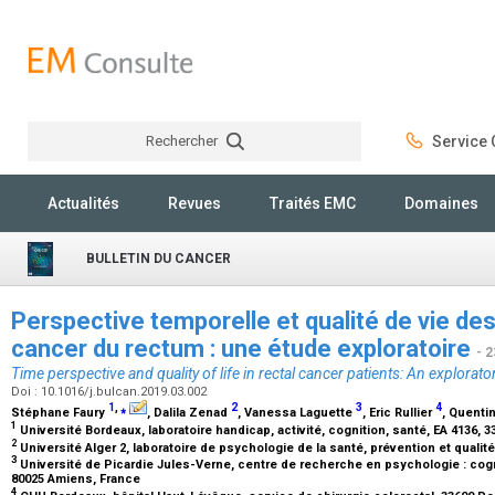
Rechercher
Service C
Rechercher
Actualités
Revues
Traités EMC
Domaines
BULLETIN DU CANCER
Perspective temporelle et qualité de vie des
cancer du rectum : une étude exploratoire
- 
Time perspective and quality of life in rectal cancer patients: An explorato
Doi : 10.1016/j.bulcan.2019.03.002
1
,
⁎
2
3
4
Stéphane Faury
, Dalila Zenad
, Vanessa Laguette
, Eric Rullier
, Quenti
1
Université Bordeaux, laboratoire handicap, activité, cognition, santé, EA 4136,
2
Université Alger 2, laboratoire de psychologie de la santé, prévention et qualité 
3
Université de Picardie Jules-Verne, centre de recherche en psychologie : cogn
80025 Amiens, France
4