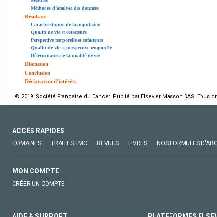
Mesures
Méthodes d’analyse des données
Résultats
Caractéristiques de la population
Qualité de vie et cofacteurs
Perspective temporelle et cofacteurs
Qualité de vie et perspective temporelle
Déterminants de la qualité de vie
Discussion
Conclusion
Déclaration d’intérêts
© 2019 Société Française du Cancer. Publié par Elsevier Masson SAS. Tous dro
ACCÈS RAPIDES
DOMAINES
TRAITÉS EMC
REVUES
LIVRES
NOS FORMULES D'AB
MON COMPTE
CRÉER UN COMPTE
AIDE & SUPPORT
PLATEFORMES ELSE