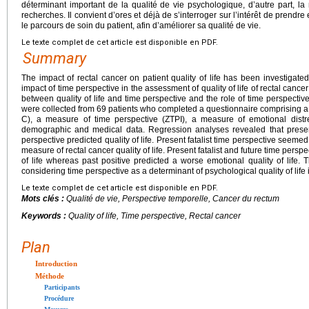
déterminant important de la qualité de vie psychologique, d’autre part, la
recherches. Il convient d’ores et déjà de s’interroger sur l’intérêt de pren
le parcours de soin du patient, afin d’améliorer sa qualité de vie.
Le texte complet de cet article est disponible en PDF.
Summary
The impact of rectal cancer on patient quality of life has been investigat
impact of time perspective in the assessment of quality of life of rectal cancer
between quality of life and time perspective and the role of time perspective 
were collected from 69 patients who completed a questionnaire comprising a s
C), a measure of time perspective (ZTPI), a measure of emotional distr
demographic and medical data. Regression analyses revealed that present 
perspective predicted quality of life. Present fatalist time perspective seeme
measure of rectal cancer quality of life. Present fatalist and future time persp
of life whereas past positive predicted a worse emotional quality of life.
considering time perspective as a determinant of psychological quality of life 
Le texte complet de cet article est disponible en PDF.
Mots clés :
Qualité de vie, Perspective temporelle, Cancer du rectum
Keywords :
Quality of life, Time perspective, Rectal cancer
Plan
Introduction
Méthode
Participants
Procédure