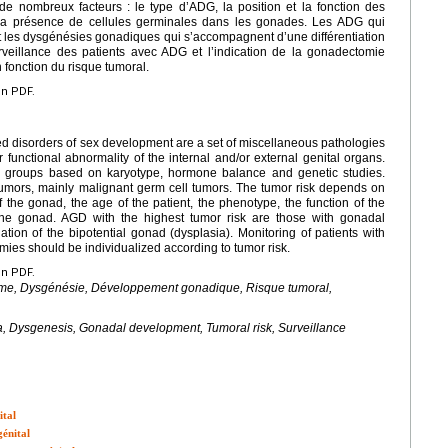
e nombreux facteurs : le type d’ADG, la position et la fonction des
 la présence de cellules germinales dans les gonades. Les ADG qui
nt les dysgénésies gonadiques qui s’accompagnent d’une différentiation
rveillance des patients avec ADG et l’indication de la gonadectomie
 fonction du risque tumoral.
en PDF.
ed disorders of sex development are a set of miscellaneous pathologies
nctional abnormality of the internal and/or external genital organs.
jor groups based on karyotype, hormone balance and genetic studies.
umors, mainly malignant germ cell tumors. The tumor risk depends on
f the gonad, the age of the patient, the phenotype, the function of the
he gonad. AGD with the highest tumor risk are those with gonadal
ation of the bipotential gonad (dysplasia). Monitoring of patients with
ies should be individualized according to tumor risk.
en PDF.
me, Dysgénésie, Développement gonadique, Risque tumoral,
, Dysgenesis, Gonadal development, Tumoral risk, Surveillance
ital
énital