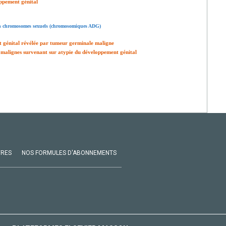
oppement génital
es chromosomes sexuels (chromosomiques ADG)
nt génital révélée par tumeur germinale maligne
 malignes survenant sur atypie du développement génital
VRES
NOS FORMULES D'ABONNEMENTS