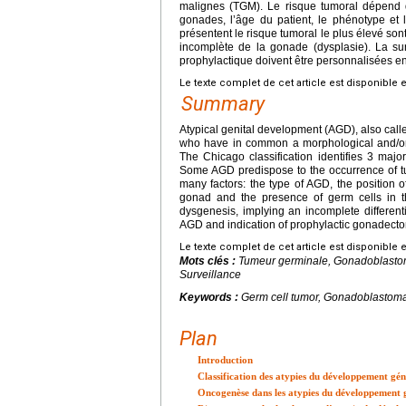
malignes (TGM). Le risque tumoral dépend d
gonades, l’âge du patient, le phénotype et
présentent le risque tumoral le plus élevé so
incomplète de la gonade (dysplasie). La su
prophylactique doivent être personnalisées en
Le texte complet de cet article est disponible 
Summary
Atypical genital development (AGD), also call
who have in common a morphological and/or fu
The Chicago classification identifies 3 ma
Some AGD predispose to the occurrence of t
many factors: the type of AGD, the position o
gonad and the presence of germ cells in t
dysgenesis, implying an incomplete differenti
AGD and indication of prophylactic gonadectom
Le texte complet de cet article est disponible 
Mots clés :
Tumeur germinale, Gonadoblasto
Surveillance
Keywords :
Germ cell tumor, Gonadoblastoma
Plan
Introduction
Classification des atypies du développement gén
Oncogenèse dans les atypies du développement g