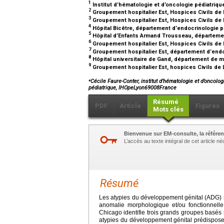
1
Institut d’hématologie et d’oncologie pédiatriqu
2
Groupement hospitalier Est, Hospices Civils de 
3
Groupement hospitalier Est, Hospices Civils de 
4
Hôpital Bicêtre, département d’endocrinologie pé
5
Hôpital d’Enfants Armand Trousseau, départemen
6
Groupement hospitalier Est, Hospices Civils de 
7
Groupement hospitalier Est, département d’endo
8
Hôpital universitaire de Gand, département de m
9
Groupement hospitalier Est, hospices Civils de L
⁎
Cécile Faure-Conter, institut d’hématologie et d’oncolo
pédiatrique, IHOpeLyon69008France
Résumé
PDF
Article
Figures
Mots clés
Bienvenue sur EM-consulte, la référen
L’accès au texte intégral de cet article 
Résumé
Les atypies du développement génital (ADG)
anomalie morphologique et/ou fonctionnelle
Chicago identifie trois grands groupes basés 
atypies du développement génital prédispose