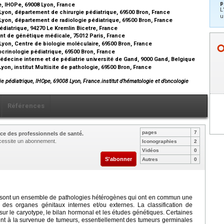
p
e, IHOPe, 69008 Lyon, France
L
Lyon, département de chirurgie pédiatrique, 69500 Bron, France
u
Lyon, département de radiologie pédiatrique, 69500 Bron, France
diatrique, 94270 Le Kremlin Bicetre, France
t de génétique médicale, 75012 Paris, France
Lyon, Centre de biologie moléculaire, 69500 Bron, France
crinologie pédiatrique, 69500 Bron, France
édecine interne et de pédiatrie université de Gand, 9000 Gand, Belgique
yon, institut Multisite de pathologie, 69500 Bron, France
gie pédiatrique, IHOpe, 69008 Lyon, France.institut d’hématologie et d’oncologie
Références
pages
7
ce des professionnels de santé.
nécessite un abonnement.
Iconographies
2
Vidéos
0
S'abonner
Autres
0
 sont un ensemble de pathologies hétérogènes qui ont en commun une
 des organes génitaux internes et/ou externes. La classification de
sur le caryotype, le bilan hormonal et les études génétiques. Certaines
nt à la survenue de tumeurs, essentiellement des tumeurs germinales