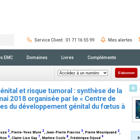
Service Client : 01 71 16 55 99
Mes alertes
Rechercher
és EMC
Domaines
Livres
Compléments
S'abonner
ital et risque tumoral : synthèse de la
mai 2018 organisée par le « Centre de
res du développement génital du fœtus à
2
2
3
2
rduza
, Pierre-Yves Mure
, Jean-Pierre Pracros
, Pierre Mouriquand
,
6
7
8
9
otton
, Claire-Lise Gay
, Martine Cools
, Frédérique Dijoud
B