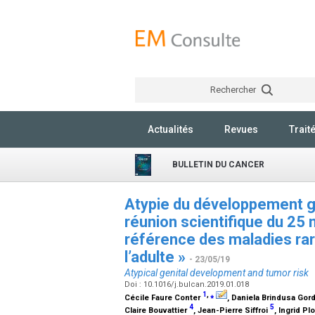
Rechercher
Actualités
Revues
Trait
BULLETIN DU CANCER
Atypie du développement gén
réunion scientifique du 25 
référence des maladies ra
l’adulte »
- 23/05/19
Atypical genital development and tumor risk
Doi : 10.1016/j.bulcan.2019.01.018
1
,
⁎
Cécile Faure Conter
, Daniela Brindusa Go
4
5
Claire Bouvattier
, Jean-Pierre Siffroi
, Ingrid Pl