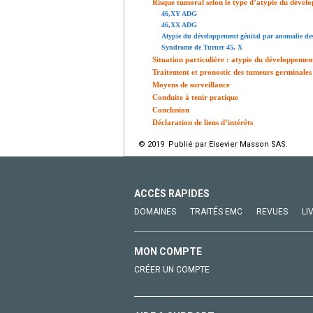
Risque tumoral selon le type d’atypie du dével
46,XY ADG
46,XX ADG
Atypie du développement génital par anomalie d
Syndrome de Turner 45, X
Situation particulière : atypie du développeme
Traitement et pronostic des tumeurs germinales
Moyens de surveillance
Conduite à tenir pratique
Conclusion
Déclaration de liens d’intérêts
© 2019 Publié par Elsevier Masson SAS.
ACCÈS RAPIDES
DOMAINES
TRAITÉS EMC
REVUES
LI
MON COMPTE
CRÉER UN COMPTE