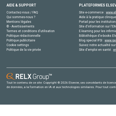
AIDE & SUPPORT
PLATEFORMES ELSE
Contactez-nous / FAQ
Site e-commerce :
www.el
Qui sommes-nous ?
Aide à la pratique clinique
Mentions légales
Portail pour les institution
© - Avertissements
Site d'information sur l'E
Termes et conditions d'utilisation
E-learning pour les infirmi
Politique rédactionnelle
Bibliothèque d'e-books Els
Politique publicitaire
Blog special IFSI :
www.gen
Cookie settings
Suivez notre actualité sur
Politique de la vie privée
Site d'emploi en santé :
e
Tout le contenu de ce site: Copyright © 2026 Elsevier, ses concédants de licence e
de données, a la formation en IA et aux technologies similaires. Pour tout con