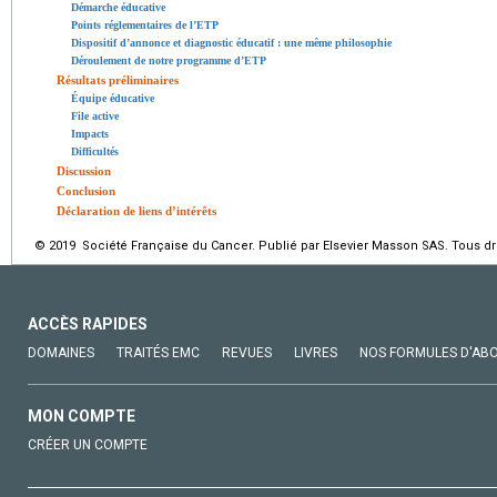
Démarche éducative
Points réglementaires de l’ETP
Dispositif d’annonce et diagnostic éducatif : une même philosophie
Déroulement de notre programme d’ETP
Résultats préliminaires
Équipe éducative
File active
Impacts
Difficultés
Discussion
Conclusion
Déclaration de liens d’intérêts
© 2019 Société Française du Cancer. Publié par Elsevier Masson SAS. Tous dro
ACCÈS RAPIDES
DOMAINES
TRAITÉS EMC
REVUES
LIVRES
NOS FORMULES D'AB
MON COMPTE
CRÉER UN COMPTE