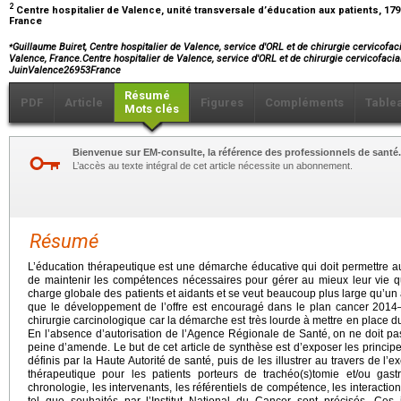
2
Centre hospitalier de Valence, unité transversale d’éducation aux patients, 17
France
⁎
Guillaume Buiret, Centre hospitalier de Valence, service d'ORL et de chirurgie cervicofa
Valence, France.Centre hospitalier de Valence, service d'ORL et de chirurgie cervicofaci
JuinValence26953France
Résumé
PDF
Article
Figures
Compléments
Table
Mots clés
Bienvenue sur EM-consulte, la référence des professionnels de santé.
L’accès au texte intégral de cet article nécessite un abonnement.
Résumé
L’éducation thérapeutique est une démarche éducative qui doit permettre au
de maintenir les compétences nécessaires pour gérer au mieux leur vie qu
charge globale des patients et aidants et se veut beaucoup plus large qu’un
que le développement de l’offre est encouragé dans le plan cancer 201
chirurgie carcinologique car la démarche est très lourde à mettre en place du 
En l’absence d’autorisation de l’Agence Régionale de Santé, on ne doit pa
peine d’amende. Le but de cet article de synthèse est d’exposer les principe
définis par la Haute Autorité de santé, puis de les illustrer au travers de 
thérapeutique pour les patients porteurs de trachéo(s)tomie et/ou gast
chronologie, les intervenants, les référentiels de compétence, les interactio
tel que souhaités par l’Institut National du Cancer sont précisés. Ces i