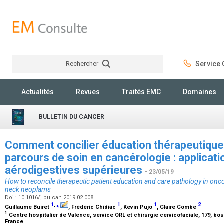
Rechercher
Service C
Rechercher
Actualités
Revues
Traités EMC
Domaines
BULLETIN DU CANCER
Comment concilier éducation thérapeutique 
parcours de soin en cancérologie : applicati
aérodigestives supérieures
- 23/05/19
How to reconcile therapeutic patient education and care pathology in onco
neck neoplams
Doi : 10.1016/j.bulcan.2019.02.008
1
,
⁎
1
1
2
Guillaume Buiret
, Frédéric Chidiac
, Kevin Pujo
, Claire Combe
1
Centre hospitalier de Valence, service ORL et chirurgie cervicofaciale, 179, bo
France