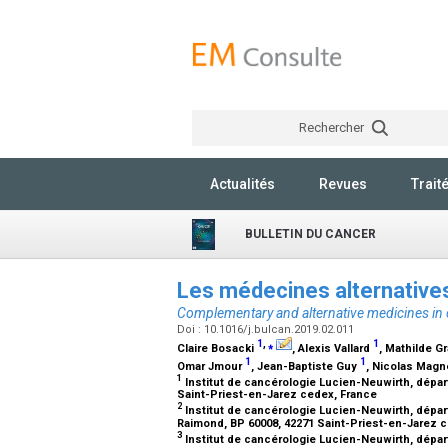
Rechercher
Actualités
Revues
Trait
BULLETIN DU CANCER
Les médecines alternativ
Complementary and alternative medicines in 
Doi : 10.1016/j.bulcan.2019.02.011
1
,
⁎
1
Claire Bosacki
, Alexis Vallard
, Mathilde G
1
1
Omar Jmour
, Jean-Baptiste Guy
, Nicolas Mag
1
Institut de cancérologie Lucien-Neuwirth, dépar
Saint-Priest-en-Jarez cedex, France
2
Institut de cancérologie Lucien-Neuwirth, dépar
Raimond, BP 60008, 42271 Saint-Priest-en-Jarez 
3
Institut de cancérologie Lucien-Neuwirth, départ