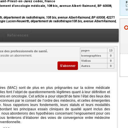
Saint-Priest-en-Jarez cedex, France
p
L
tement d’oncologie médicale, 108 bis, avenue Albert-Raimond, BP 60008,
u
rth, département de radiothérapie, 108 bis, avenue Albert-Raimond, BP 60008, 42271
ologie Lucien-Neuwirth, département de radiothérapie108 bis, avenue Albert-Raimond,
x
Références
pages
13
ce des professionnels de santé.
nécessite un abonnement.
Iconographies
0
Vidéos
0
S'abonner
Autres
0
ires (MAC) sont de plus en plus prégnantes sur la scène médicale
es font l’objet de questionnements légitimes quant à leur définition et
ns en oncologie. Cet article a pour objectif de faire l’état des lieux des
connues par le conseil de l’ordre des médecins, et celles émergentes
. Nous rappelons leurs fondements, leurs statuts et leurs modalités
abordant les principaux essais cliniques de qualité ayant inclus des
fin, nous aborderons des hypothèses concernant l’engouement pour ces
t nous tenterons d’élaborer des voies de convergence entre médecine
nventionnelle.