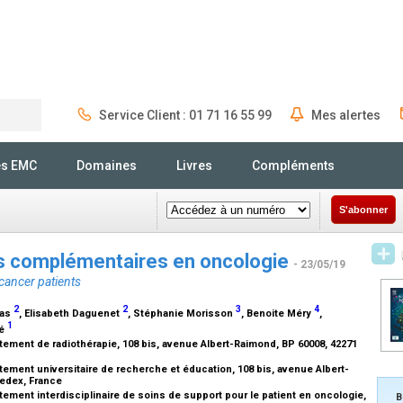
Service Client : 01 71 16 55 99
Mes alertes
Rechercher
és EMC
Domaines
Livres
Compléments
S'abonner
es complémentaires en oncologie
- 23/05/19
cancer patients
2
2
3
4
ras
, Elisabeth Daguenet
, Stéphanie Morisson
, Benoite Méry
,
1
né
tement de radiothérapie, 108 bis, avenue Albert-Raimond, BP 60008, 42271
tement universitaire de recherche et éducation, 108 bis, avenue Albert-
cedex, France
ement interdisciplinaire de soins de support pour le patient en oncologie,
B