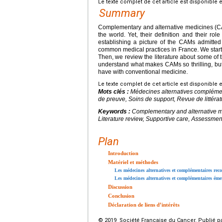
Le texte complet de cet article est disponible 
Summary
Complementary and alternative medicines (CAM
the world. Yet, their definition and their rol
establishing a picture of the CAMs admitte
common medical practices in France. We start w
Then, we review the literature about some of th
understand what makes CAMs so thrilling, bu
have with conventional medicine.
Le texte complet de cet article est disponible 
Mots clés :
Médecines alternatives complémen
de preuve, Soins de support, Revue de littérat
Keywords :
Complementary and alternative me
Literature review, Supportive care, Assessment
Plan
Introduction
Matériel et méthodes
Les médecines alternatives et complémentaires reco
Les médecines alternatives et complémentaires éme
Discussion
Conclusion
Déclaration de liens d’intérêts
© 2019 Société Française du Cancer. Publié pa