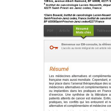
108 bis, avenue Albert-Raimond, BP 60008, 42271 
4
Institut de cancérologie Lucien-Neuwirth, dépar
42271 Saint-Priest-en-Jarez cedex, France
⁎
Claire Bosacki, Institut de cancérologie Lucien-Neuwi
Saint-Priest-en-Jarez cedex, France.Institut de cancér
BP 60008Saint-Priest-en-Jarez cedex42271France
Résumé
PDF
Article
Tableau
Mots clés
Bienvenue sur EM-consulte, la référen
L’accès au texte intégral de cet article 
Résumé
Les médecines alternatives et complémenta
française mais aussi mondiale. Cependant, ell
leur place dans l’arsenal thérapeutique des soi
médecines alternatives et complémentaires re
ou implantées dans les pratiques en France
d’exercice. Une synthèse de la littérature 
patients atteints de cancer est réalisée. En
pratiques, les conflits qui les entourent e
alternative et complémentaire et médecine co