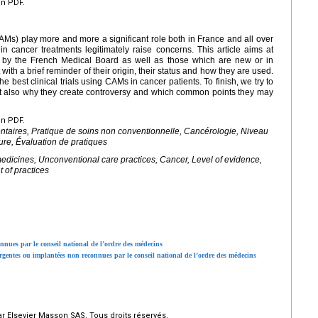
en PDF.
s) play more and more a significant role both in France and all over
e in cancer treatments legitimately raise concerns. This article aims at
d by the French Medical Board as well as those which are new or in
ith a brief reminder of their origin, their status and how they are used.
e best clinical trials using CAMs in cancer patients. To finish, we try to
t also why they create controversy and which common points they may
en PDF.
taires, Pratique de soins non conventionnelle, Cancérologie, Niveau
ure, Évaluation de pratiques
dicines, Unconventional care practices, Cancer, Level of evidence,
 of practices
nnues par le conseil national de l’ordre des médecins
rgentes ou implantées non reconnues par le conseil national de l’ordre des médecins
r Elsevier Masson SAS. Tous droits réservés.