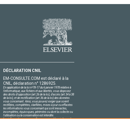
DÉCLARATION CNIL
EM-CONSULTE.COM est déclaré à la
CNIL, déclaration n° 1286925.
En application de la loi nº78-17 du 6 janvier 1978 relative à
l'informatique, aux fichiers et aux libertés, vous disposez
des droits d'opposition (art.26 de la loi), d'accès (art.34 à 38
de la loi), et de rectification (art.36 de la loi) des données
vous concernant. Ainsi, vous pouvez exiger que soient
rectifiées, complétées, clarifiées, mises à jour ou effacées
les informations vous concernant qui sont inexactes,
incomplètes, équivoques, périmées ou dont la collecte ou
l'utilisation ou la conservation est interdite.
Les informations personnelles concernant les visiteurs de
notre site, y compris leur identité, sont confidentielles.
Le responsable du site s'engage sur l'honneur à respecter
les conditions légales de confidentialité applicables en