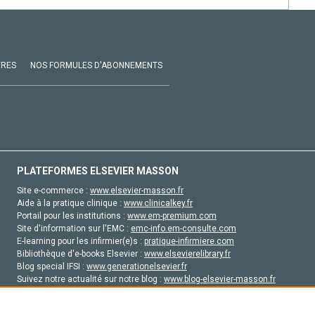
VRES
NOS FORMULES D'ABONNEMENTS
PLATEFORMES ELSEVIER MASSON
Site e-commerce :
www.elsevier-masson.fr
Aide à la pratique clinique :
www.clinicalkey.fr
Portail pour les institutions :
www.em-premium.com
Site d'information sur l'EMC :
emc-info.em-consulte.com
E-learning pour les infirmier(e)s :
pratique-infirmiere.com
Bibliothèque d'e-books Elsevier :
www.elsevierelibrary.fr
Blog special IFSI :
www.generationelsevier.fr
Suivez notre actualité sur notre blog :
www.blog-elsevier-masson.fr
Site d'emploi en santé :
emploisante.com