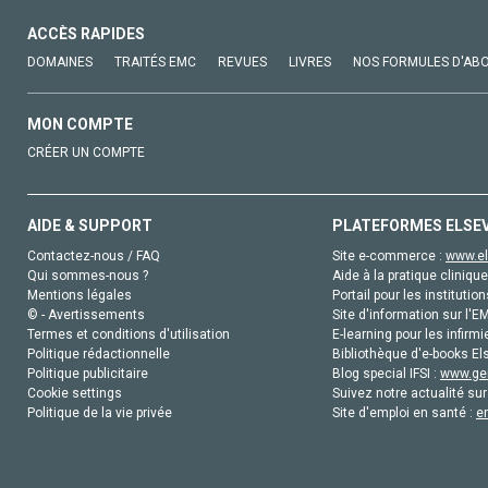
ACCÈS RAPIDES
DOMAINES
TRAITÉS EMC
REVUES
LIVRES
NOS FORMULES D'AB
MON COMPTE
CRÉER UN COMPTE
AIDE & SUPPORT
PLATEFORMES ELSE
Contactez-nous / FAQ
Site e-commerce :
www.el
Qui sommes-nous ?
Aide à la pratique clinique
Mentions légales
Portail pour les institution
© - Avertissements
Site d'information sur l'E
Termes et conditions d'utilisation
E-learning pour les infirmi
Politique rédactionnelle
Bibliothèque d'e-books Els
Politique publicitaire
Blog special IFSI :
www.gen
Cookie settings
Suivez notre actualité sur
Politique de la vie privée
Site d'emploi en santé :
e