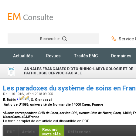
Rechercher
Service C
Rechercher
Actualités
Revues
Traités EMC
Domaines
ANNALES FRANÇAISES D'OTO-RHINO-LARYNGOLOGIE ET DE
PATHOLOGIE CERVICO-FACIALE
Les paradoxes du système de soins en Fra
Doi : 10.1016/j.aforl.2018.09.005
⁎
E. Babin
, G. Grandazzi
Anticipe U1086, université de Normandie 14000 Caen, France
⁎
Auteur correspondant: CHU de Caen, service ORL, avenue Côte de Nacre, Caen, 14033, 
NacreCaen14033France
Le texte complet de cet article est disponible en PDF.
Résumé
PDF
Article
Références
Mots clés