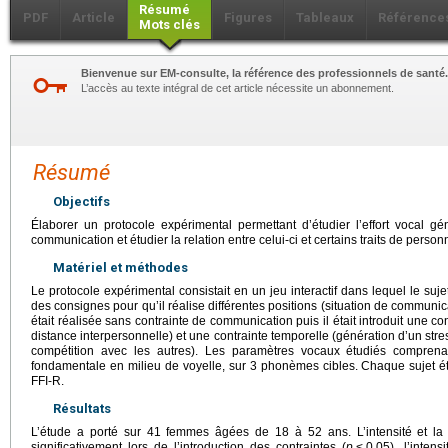
Résumé
PDF
Article
Figures
Tableaux
Référence
Mots clés
Bienvenue sur EM-consulte, la référence des professionnels de santé.
L’accès au texte intégral de cet article nécessite un abonnement.
Résumé
Objectifs
Élaborer un protocole expérimental permettant d’étudier l’effort vocal gén
communication et étudier la relation entre celui-ci et certains traits de personn
Matériel et méthodes
Le protocole expérimental consistait en un jeu interactif dans lequel le su
des consignes pour qu’il réalise différentes positions (situation de communica
était réalisée sans contrainte de communication puis il était introduit une c
distance interpersonnelle) et une contrainte temporelle (génération d’un str
compétition avec les autres). Les paramètres vocaux étudiés comprenaie
fondamentale en milieu de voyelle, sur 3 phonèmes cibles. Chaque sujet é
FFI-R.
Résultats
L’étude a porté sur 41 femmes âgées de 18 à 52 ans. L’intensité et l
significativement lors de l’introduction des contraintes (
p
<
0,05), l’inten