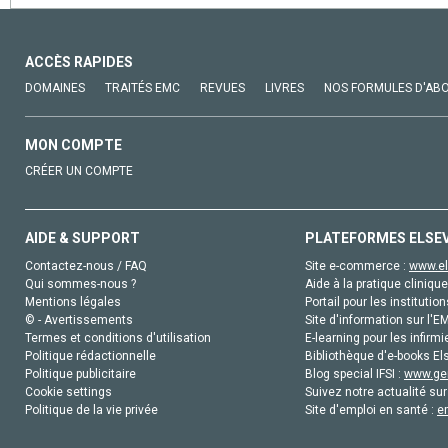
ACCÈS RAPIDES
DOMAINES
TRAITÉS EMC
REVUES
LIVRES
NOS FORMULES D'AB
MON COMPTE
CRÉER UN COMPTE
AIDE & SUPPORT
PLATEFORMES ELSE
Contactez-nous / FAQ
Site e-commerce :
www.el
Qui sommes-nous ?
Aide à la pratique clinique
Mentions légales
Portail pour les institution
© - Avertissements
Site d'information sur l'E
Termes et conditions d'utilisation
E-learning pour les infirmi
Politique rédactionnelle
Bibliothèque d'e-books Els
Politique publicitaire
Blog special IFSI :
www.gen
Cookie settings
Suivez notre actualité sur
Politique de la vie privée
Site d'emploi en santé :
e