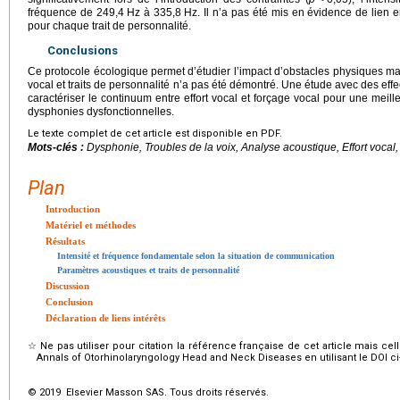
fréquence de 249,4
Hz à 335,8
Hz. Il n’a pas été mis en évidence de lien e
pour chaque trait de personnalité.
Conclusions
Ce protocole écologique permet d’étudier l’impact d’obstacles physiques mais
vocal et traits de personnalité n’a pas été démontré. Une étude avec des effec
caractériser le continuum entre effort vocal et forçage vocal pour une mei
dysphonies dysfonctionnelles.
Le texte complet de cet article est disponible en PDF.
Mots-clés :
Dysphonie, Troubles de la voix, Analyse acoustique, Effort vocal,
Plan
Introduction
Matériel et méthodes
Résultats
Intensité et fréquence fondamentale selon la situation de communication
Paramètres acoustiques et traits de personnalité
Discussion
Conclusion
Déclaration de liens intérêts
☆
Ne pas utiliser pour citation la référence française de cet article mais cel
Annals of Otorhinolaryngology Head and Neck Diseases en utilisant le DOI c
© 2019 Elsevier Masson SAS. Tous droits réservés.