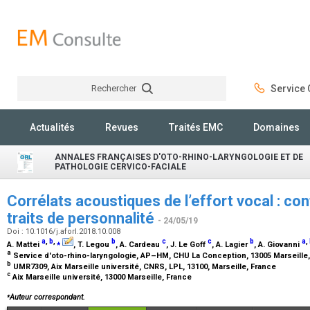
Rechercher
Service C
Rechercher
Actualités
Revues
Traités EMC
Domaines
ANNALES FRANÇAISES D'OTO-RHINO-LARYNGOLOGIE ET DE
PATHOLOGIE CERVICO-FACIALE
Corrélats acoustiques de l’effort vocal : co
traits de personnalité
- 24/05/19
Doi : 10.1016/j.aforl.2018.10.008
a
,
b
,
⁎
b
c
c
b
a
,
A. Mattei
, T. Legou
, A. Cardeau
, J. Le Goff
, A. Lagier
, A. Giovanni
a
Service d'oto-rhino-laryngologie, AP–HM, CHU La Conception, 13005 Marseille
b
UMR7309, Aix Marseille université, CNRS, LPL, 13100, Marseille, France
c
Aix Marseille université, 13000 Marseille, France
⁎
Auteur correspondant.