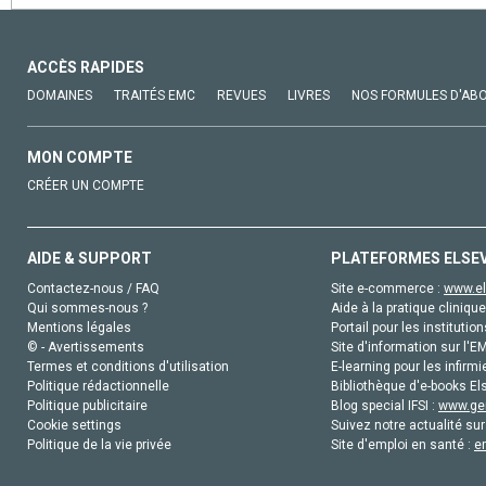
ACCÈS RAPIDES
DOMAINES
TRAITÉS EMC
REVUES
LIVRES
NOS FORMULES D'AB
MON COMPTE
CRÉER UN COMPTE
AIDE & SUPPORT
PLATEFORMES ELSE
Contactez-nous / FAQ
Site e-commerce :
www.el
Qui sommes-nous ?
Aide à la pratique clinique
Mentions légales
Portail pour les institution
© - Avertissements
Site d'information sur l'E
Termes et conditions d'utilisation
E-learning pour les infirmi
Politique rédactionnelle
Bibliothèque d'e-books Els
Politique publicitaire
Blog special IFSI :
www.gen
Cookie settings
Suivez notre actualité sur
Politique de la vie privée
Site d'emploi en santé :
e