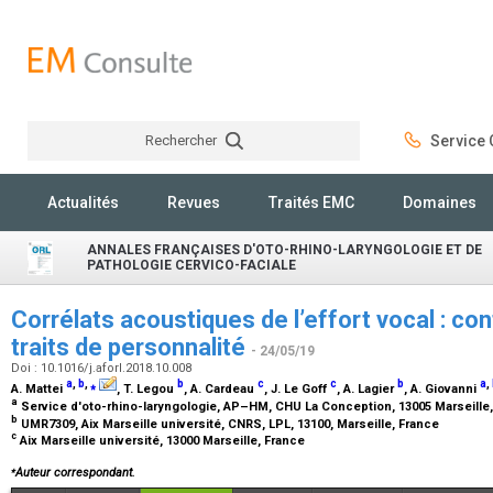
Rechercher
Service C
Rechercher
Actualités
Revues
Traités EMC
Domaines
ANNALES FRANÇAISES D'OTO-RHINO-LARYNGOLOGIE ET DE
PATHOLOGIE CERVICO-FACIALE
Corrélats acoustiques de l’effort vocal : co
traits de personnalité
- 24/05/19
Doi : 10.1016/j.aforl.2018.10.008
a
,
b
,
⁎
b
c
c
b
a
,
A. Mattei
, T. Legou
, A. Cardeau
, J. Le Goff
, A. Lagier
, A. Giovanni
a
Service d'oto-rhino-laryngologie, AP–HM, CHU La Conception, 13005 Marseille
b
UMR7309, Aix Marseille université, CNRS, LPL, 13100, Marseille, France
c
Aix Marseille université, 13000 Marseille, France
⁎
Auteur correspondant.