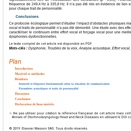
fréquence de 249,4
Hz à 335,8
Hz. Il n’a pas été mis en évidence de lien e
pour chaque trait de personnalité.
Conclusions
Ce protocole écologique permet d’étudier l’impact d’obstacles physiques mais
vocal et traits de personnalité n’a pas été démontré. Une étude avec des effec
caractériser le continuum entre effort vocal et forçage vocal pour une mei
dysphonies dysfonctionnelles.
Le texte complet de cet article est disponible en PDF.
Mots-clés :
Dysphonie, Troubles de la voix, Analyse acoustique, Effort vocal,
Plan
Introduction
Matériel et méthodes
Résultats
Intensité et fréquence fondamentale selon la situation de communication
Paramètres acoustiques et traits de personnalité
Discussion
Conclusion
Déclaration de liens intérêts
☆
Ne pas utiliser pour citation la référence française de cet article mais cel
Annals of Otorhinolaryngology Head and Neck Diseases en utilisant le DOI c
© 2019 Elsevier Masson SAS. Tous droits réservés.