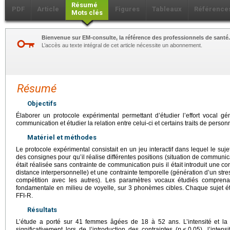
Résumé
PDF
Article
Figures
Tableaux
Référence
Mots clés
Bienvenue sur EM-consulte, la référence des professionnels de santé.
L’accès au texte intégral de cet article nécessite un abonnement.
Résumé
Objectifs
Élaborer un protocole expérimental permettant d’étudier l’effort vocal gén
communication et étudier la relation entre celui-ci et certains traits de personn
Matériel et méthodes
Le protocole expérimental consistait en un jeu interactif dans lequel le su
des consignes pour qu’il réalise différentes positions (situation de communica
était réalisée sans contrainte de communication puis il était introduit une c
distance interpersonnelle) et une contrainte temporelle (génération d’un str
compétition avec les autres). Les paramètres vocaux étudiés comprenaie
fondamentale en milieu de voyelle, sur 3 phonèmes cibles. Chaque sujet é
FFI-R.
Résultats
L’étude a porté sur 41 femmes âgées de 18 à 52 ans. L’intensité et l
significativement lors de l’introduction des contraintes (
p
<
0,05), l’inten