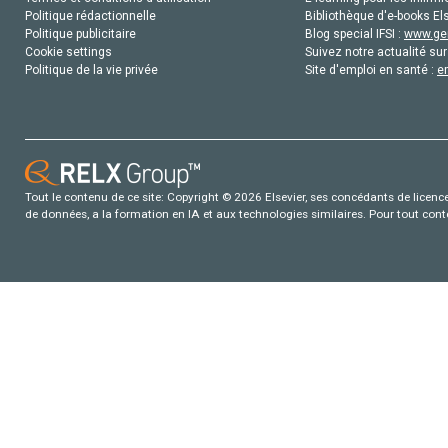
Politique rédactionnelle
Bibliothèque d'e-books Els
Politique publicitaire
Blog special IFSI :
www.gen
Cookie settings
Suivez notre actualité sur
Politique de la vie privée
Site d'emploi en santé :
e
Tout le contenu de ce site: Copyright © 2026 Elsevier, ses concédants de licence e
de données, a la formation en IA et aux technologies similaires. Pour tout con