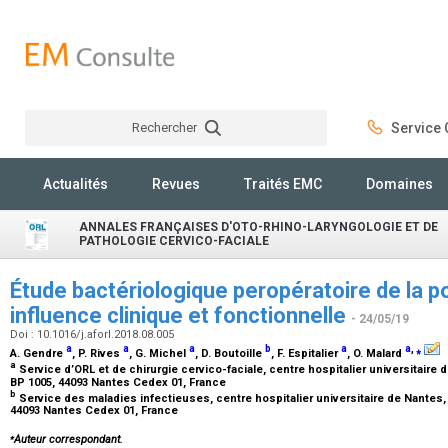
Rechercher
Service C
Rechercher
Actualités
Revues
Traités EMC
Domaines
ANNALES FRANÇAISES D'OTO-RHINO-LARYNGOLOGIE ET DE
PATHOLOGIE CERVICO-FACIALE
Étude bactériologique peropératoire de la 
influence clinique et fonctionnelle
- 24/05/19
Doi : 10.1016/j.aforl.2018.08.005
a
a
a
b
a
a
,
⁎
A. Gendre
, P. Rives
, G. Michel
, D. Boutoille
, F. Espitalier
, O. Malard
a
Service d’ORL et de chirurgie cervico-faciale, centre hospitalier universitaire 
BP 1005, 44093 Nantes Cedex 01, France
b
Service des maladies infectieuses, centre hospitalier universitaire de Nantes, 
44093 Nantes Cedex 01, France
⁎
Auteur correspondant.