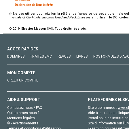
Déclaration de liens intérêts
☆
Ne pas utiliser pour citation la référence française de cet article mais cel
Annals of Otorhinolaryngology Head and Neck Diseases
en utilisant le DOI ci-de
© 2019 Elsevier Masson SAS. Tous droits réservés.
ACCÈS RAPIDES
DOMAINES
TRAITÉS EMC
REVUES
LIVRES
NOS FORMULES D'AB
MON COMPTE
CRÉER UN COMPTE
AIDE & SUPPORT
PLATEFORMES ELSE
Contactez-nous / FAQ
Site e-commerce :
www.el
Qui sommes-nous ?
Aide à la pratique clinique
Mentions légales
Portail pour les institution
© - Avertissements
Site d'information sur l'E
Termes et conditions d'utilisation
E-learning pour les infirmi