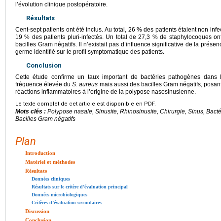
l’évolution clinique postopératoire.
Résultats
Cent-sept patients ont été inclus. Au total, 26 % des patients étaient non inf
19 % des patients pluri-infectés. Un total de 27,3 % de staphylocoques o
bacilles Gram négatifs. Il n’existait pas d’influence significative de la pr
germe identifié sur le profil symptomatique des patients.
Conclusion
Cette étude confirme un taux important de bactéries pathogènes dans 
fréquence élevée du
S. aureus
mais aussi des bacilles Gram négatifs, posant
réactions inflammatoires à l’origine de la polypose nasosinusienne.
Le texte complet de cet article est disponible en PDF.
Mots clés :
Polypose nasale, Sinusite, Rhinosinusite, Chirurgie, Sinus, Bacté
Bacilles Gram négatifs
Plan
Introduction
Matériel et méthodes
Résultats
Données cliniques
Résultats sur le critère d’évaluation principal
Données microbiologiques
Critères d’évaluation secondaires
Discussion
Conclusion