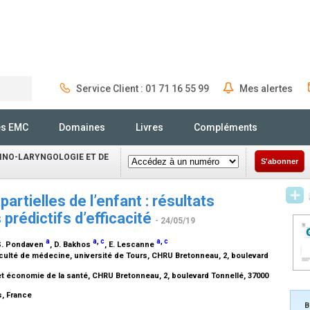
Service Client : 01 71 16 55 99
Mes alertes
Rechercher
és EMC
Domaines
Livres
Compléments
INO-LARYNGOLOGIE ET DE
S'abonner
partielles de l’enfant : résultats
prédictifs d’efficacité
- 24/05/19
a
a
,
c
a
,
c
S. Pondaven
, D. Bakhos
, E. Lescanne
faculté de médecine, université de Tours, CHRU Bretonneau, 2, boulevard
t économie de la santé, CHRU Bretonneau, 2, boulevard Tonnellé, 37000
s, France
B