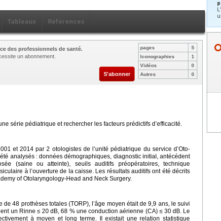
p
L
u
Tableaux
Références
pages
5
ce des professionnels de santé.
nécessite un abonnement.
Iconographies
1
Vidéos
0
S'abonner
Autres
0
une série pédiatrique et rechercher les facteurs prédictifs d’efficacité.
01 et 2014 par 2 otologistes de l’unité pédiatrique du service d’Oto-
 été analysés : données démographiques, diagnostic initial, antécédent
osée (saine ou atteinte), seuils auditifs préopératoires, technique
siculaire à l’ouverture de la caisse. Les résultats auditifs ont été décrits
ademy of Otolaryngology-Head and Neck Surgery.
 de 48 prothèses totales (TORP), l’âge moyen était de 9,9 ans, le suivi
ient un Rinne
≤
20
dB, 68 % une conduction aérienne (CA)
≤
30
dB. Le
ctivement à moyen et long terme. Il existait une relation statistique