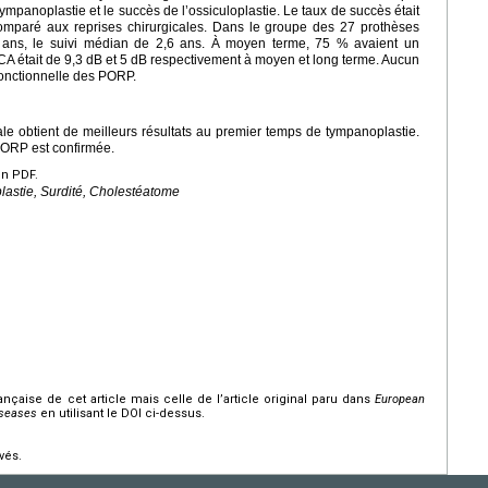
tympanoplastie et le succès de l’ossiculoplastie. Le taux de succès était
comparé aux reprises chirurgicales. Dans le groupe des 27 prothèses
5 ans, le suivi médian de 2,6 ans. À moyen terme, 75 % avaient un
CA était de 9,3
dB et 5
dB respectivement à moyen et long terme. Aucun
 fonctionnelle des PORP.
ale obtient de meilleurs résultats au premier temps de tympanoplastie.
 PORP est confirmée.
en PDF.
lastie, Surdité, Cholestéatome
rançaise de cet article mais celle de l’article original paru dans
European
iseases
en utilisant le DOI ci-dessus.
vés.