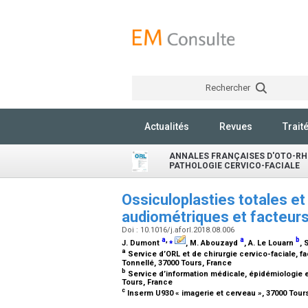
Rechercher
Actualités
Revues
Trait
ANNALES FRANÇAISES D'OTO-RH
PATHOLOGIE CERVICO-FACIALE
Ossiculoplasties totales et 
audiométriques et facteurs 
Doi : 10.1016/j.aforl.2018.08.006
a
,
⁎
a
b
J. Dumont
, M. Abouzayd
, A. Le Louarn
, 
a
Service d’ORL et de chirurgie cervico-faciale, 
Tonnellé, 37000 Tours, France
b
Service d’information médicale, épidémiologie e
Tours, France
c
Inserm U930 « imagerie et cerveau », 37000 Tour