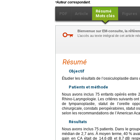
⁎
Auteur correspondant.
Résumé
PDF
Article
Figures
Mots clés
Bienvenue sur EM-consulte, la référen
L’accès au texte intégral de cet article 
Résumé
Objectif
Étudier les résultats de l’ossiculoplastie dans 
Patients et méthode
Nous avons inclus 75 enfants opérés entre 20
Rhino-Laryngologie. Les critères suivants ont
de tympanoplastie, statut de l’oreille opp
chirurgicale, constats peropératoires, statut os
selon les recommandations de l’American Ac
Résultats
Nous avons inclus 75 patients. Dans le groupe
médian de 2,7 ans. À moyen terme, 40 % ava
gain en CA était de 14,6
dB et 8,7
dB respe