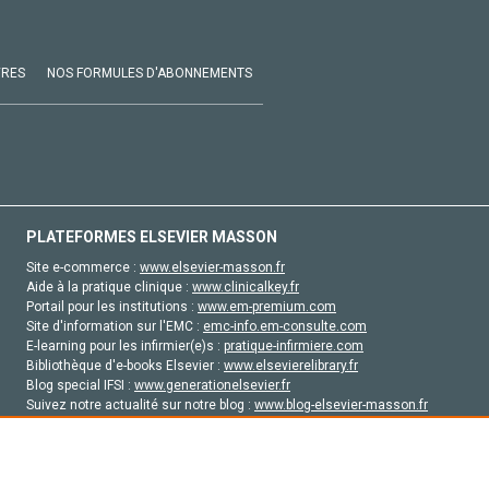
VRES
NOS FORMULES D'ABONNEMENTS
PLATEFORMES ELSEVIER MASSON
Site e-commerce :
www.elsevier-masson.fr
Aide à la pratique clinique :
www.clinicalkey.fr
Portail pour les institutions :
www.em-premium.com
Site d'information sur l'EMC :
emc-info.em-consulte.com
E-learning pour les infirmier(e)s :
pratique-infirmiere.com
Bibliothèque d'e-books Elsevier :
www.elsevierelibrary.fr
Blog special IFSI :
www.generationelsevier.fr
Suivez notre actualité sur notre blog :
www.blog-elsevier-masson.fr
Site d'emploi en santé :
emploisante.com