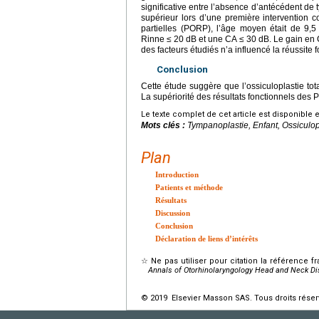
significative entre l’absence d’antécédent de 
supérieur lors d’une première intervention 
partielles (PORP), l’âge moyen était de 9,
Rinne
≤
20
dB et une CA
≤
30
dB. Le gain en 
des facteurs étudiés n’a influencé la réussite
Conclusion
Cette étude suggère que l’ossiculoplastie tot
La supériorité des résultats fonctionnels des
Le texte complet de cet article est disponible 
Mots clés :
Tympanoplastie, Enfant, Ossiculop
Plan
Introduction
Patients et méthode
Résultats
Discussion
Conclusion
Déclaration de liens d’intérêts
☆
Ne pas utiliser pour citation la référence f
Annals of Otorhinolaryngology Head and Neck D
© 2019 Elsevier Masson SAS. Tous droits réser