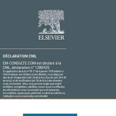
DÉCLARATION CNIL
EM-CONSULTE.COM est déclaré à la
CNIL, déclaration n° 1286925.
En application de la loi nº78-17 du 6 janvier 1978 relative à
l'informatique, aux fichiers et aux libertés, vous disposez
des droits d'opposition (art.26 de la loi), d'accès (art.34 à 38
de la loi), et de rectification (art.36 de la loi) des données
vous concernant. Ainsi, vous pouvez exiger que soient
rectifiées, complétées, clarifiées, mises à jour ou effacées
les informations vous concernant qui sont inexactes,
incomplètes, équivoques, périmées ou dont la collecte ou
l'utilisation ou la conservation est interdite.
Les informations personnelles concernant les visiteurs de
notre site, y compris leur identité, sont confidentielles.
Le responsable du site s'engage sur l'honneur à respecter
les conditions légales de confidentialité applicables en
France et à ne pas divulguer ces informations à des tiers.