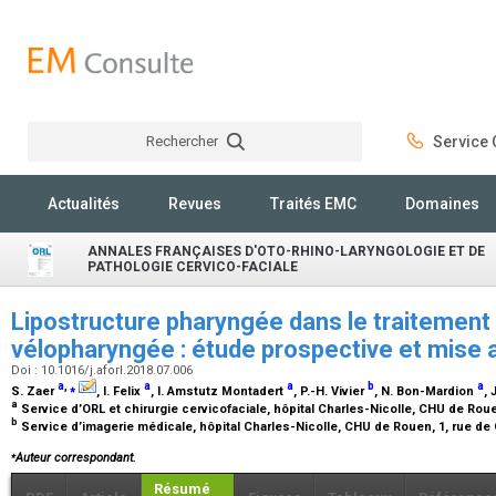
Rechercher
Service C
Rechercher
Actualités
Revues
Traités EMC
Domaines
ANNALES FRANÇAISES D'OTO-RHINO-LARYNGOLOGIE ET DE
PATHOLOGIE CERVICO-FACIALE
Lipostructure pharyngée dans le traitement 
vélopharyngée : étude prospective et mise 
Doi : 10.1016/j.aforl.2018.07.006
a
,
⁎
a
a
b
a
S. Zaer
, I. Felix
, I. Amstutz Montadert
, P.-H. Vivier
, N. Bon-Mardion
, 
a
Service d’ORL et chirurgie cervicofaciale, hôpital Charles-Nicolle, CHU de Rou
b
Service d’imagerie médicale, hôpital Charles-Nicolle, CHU de Rouen, 1, rue d
⁎
Auteur correspondant.
Résumé