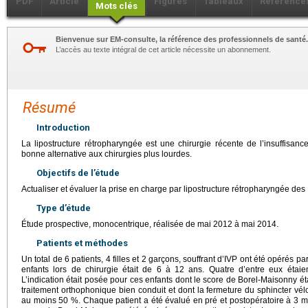
PDF
Article
Figures
Tableaux
Référence
Mots clés
Bienvenue sur EM-consulte, la référence des professionnels de santé.
L’accès au texte intégral de cet article nécessite un abonnement.
Résumé
Introduction
La lipostructure rétropharyngée est une chirurgie récente de l’insuffisan
bonne alternative aux chirurgies plus lourdes.
Objectifs de l’étude
Actualiser et évaluer la prise en charge par lipostructure rétropharyngée d
Type d’étude
Étude prospective, monocentrique, réalisée de mai 2012 à mai 2014.
Patients et méthodes
Un total de 6 patients, 4 filles et 2 garçons, souffrant d’IVP ont été opérés p
enfants lors de chirurgie était de 6 à 12 ans. Quatre d’entre eux étaie
L’indication était posée pour ces enfants dont le score de Borel-Maisonny éta
traitement orthophonique bien conduit et dont la fermeture du sphincter vé
au moins 50 %. Chaque patient a été évalué en pré et postopératoire à 3 mo