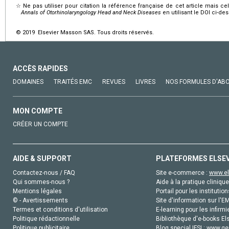
☆
Ne pas utiliser pour citation la référence française de cet article mais cel
Annals of Otorhinolaryngology Head and Neck Diseases
en utilisant le DOI ci-de
© 2019 Elsevier Masson SAS. Tous droits réservés.
ACCÈS RAPIDES
DOMAINES
TRAITÉS EMC
REVUES
LIVRES
NOS FORMULES D'AB
MON COMPTE
CRÉER UN COMPTE
AIDE & SUPPORT
PLATEFORMES ELSE
Contactez-nous / FAQ
Site e-commerce :
www.el
Qui sommes-nous ?
Aide à la pratique clinique
Mentions légales
Portail pour les institution
© - Avertissements
Site d'information sur l'E
Termes et conditions d'utilisation
E-learning pour les infirmi
Politique rédactionnelle
Bibliothèque d'e-books Els
Politique publicitaire
Blog special IFSI :
www.gen