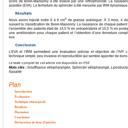
score de Borel-Maisonny a été évalué par une orthophoniste. La nasalan
assistée (EVA). La fermeture du sphincter a été mesurée par IRM dynamique
Résultats
3
Nous avons injecté entre 6 à 8 cm
de graisse autologue. À 3 mois, 4 de
suivant la classification de Borel-Maisonny. La nasalance de chaque patien
l’ensemble des patients était de 14,5 % en préopératoire et 10,5 % en post
une amélioration pour chaque patient et l’obtention d’une fermeture compl
eux.
Conclusion
L’EVA et l’IRM permettent une évaluation précise et objective de l’IVP. 
technique simple, peu invasive et reproductible qui semble apporter de bons r
Le texte complet de cet article est disponible en PDF.
Mots clés :
Insuffisance vélopharyngée, Sphincter vélopharyngé, Lipostruct
Nasalité
Plan
Introduction
Évaluation
Technique chirurgicale
Résultats
Discussion
Conclusion
Déclaration de liens d’intérêts