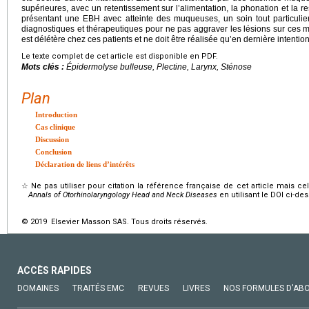
supérieures, avec un retentissement sur l’alimentation, la phonation et la r
présentant une EBH avec atteinte des muqueuses, un soin tout particulier
diagnostiques et thérapeutiques pour ne pas aggraver les lésions sur ces m
est délétère chez ces patients et ne doit être réalisée qu’en dernière intention
Le texte complet de cet article est disponible en PDF.
Mots clés :
Épidermolyse bulleuse, Plectine, Larynx, Sténose
Plan
Introduction
Cas clinique
Discussion
Conclusion
Déclaration de liens d’intérêts
☆
Ne pas utiliser pour citation la référence française de cet article mais cel
Annals of Otorhinolaryngology Head and Neck Diseases
en utilisant le DOI ci-de
© 2019 Elsevier Masson SAS. Tous droits réservés.
ACCÈS RAPIDES
DOMAINES
TRAITÉS EMC
REVUES
LIVRES
NOS FORMULES D'AB