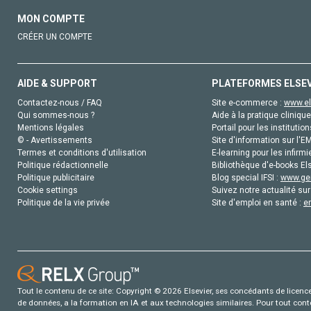
MON COMPTE
CRÉER UN COMPTE
AIDE & SUPPORT
PLATEFORMES ELSE
Contactez-nous / FAQ
Site e-commerce :
www.el
Qui sommes-nous ?
Aide à la pratique clinique
Mentions légales
Portail pour les institution
© - Avertissements
Site d'information sur l'E
Termes et conditions d'utilisation
E-learning pour les infirmi
Politique rédactionnelle
Bibliothèque d'e-books Els
Politique publicitaire
Blog special IFSI :
www.gen
Cookie settings
Suivez notre actualité sur
Politique de la vie privée
Site d'emploi en santé :
e
Tout le contenu de ce site: Copyright © 2026 Elsevier, ses concédants de licence e
de données, a la formation en IA et aux technologies similaires. Pour tout con