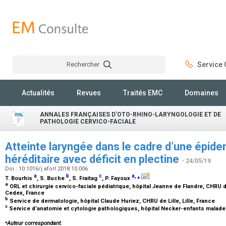
Rechercher
Service C
Rechercher
Actualités
Revues
Traités EMC
Domaines
ANNALES FRANÇAISES D'OTO-RHINO-LARYNGOLOGIE ET DE
PATHOLOGIE CERVICO-FACIALE
Atteinte laryngée dans le cadre d’une épid
héréditaire avec déficit en plectine
- 24/05/19
Doi : 10.1016/j.aforl.2018.10.006
a
b
c
a
,
⁎
T. Bourhis
, S. Buche
, S. Fraitag
, P. Fayoux
a
ORL et chirurgie cervico-faciale pédiatrique, hôpital Jeanne de Flandre, CHRU d
Cedex, France
b
Service de dermatologie, hôpital Claude Huriez, CHRU de Lille, Lille, France
c
Service d’anatomie et cytologie pathologiques, hôpital Necker-enfants malade
⁎
Auteur correspondant.