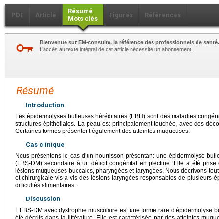
Résumé
PDF
Article
Figures
Références
Mots clés
Bienvenue sur EM-consulte, la référence des professionnels de santé.
L’accès au texte intégral de cet article nécessite un abonnement.
Résumé
Introduction
Les épidermolyses bulleuses héréditaires (EBH) sont des maladies congénita
structures épithéliales. La peau est principalement touchée, avec des déc
Certaines formes présentent également des atteintes muqueuses.
Cas clinique
Nous présentons le cas d’un nourrisson présentant une épidermolyse bull
(EBS-DM) secondaire à un déficit congénital en plectine. Elle a été pris
lésions muqueuses buccales, pharyngées et laryngées. Nous décrivons tout p
et chirurgicale vis-à-vis des lésions laryngées responsables de plusieurs é
difficultés alimentaires.
Discussion
L’EBS-DM avec dystrophie musculaire est une forme rare d’épidermolyse bu
été décrits dans la littérature. Elle est caractérisée par des atteintes muq