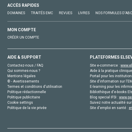
ACCÈS RAPIDES
DOMAINES
TRAITÉS EMC
REVUES
LIVRES
NOS FORMULES D'AB
MON COMPTE
CRÉER UN COMPTE
AIDE & SUPPORT
PLATEFORMES ELSE
Contactez-nous / FAQ
Site e-commerce :
www.el
Qui sommes-nous ?
Aide à la pratique clinique
Mentions légales
Portail pour les institution
© - Avertissements
Site d'information sur l'E
Termes et conditions d'utilisation
E-learning pour les infirmi
Politique rédactionnelle
Bibliothèque d'e-books Els
Politique publicitaire
Blog special IFSI :
www.gen
Cookie settings
Suivez notre actualité sur
Politique de la vie privée
Site d'emploi en santé :
e