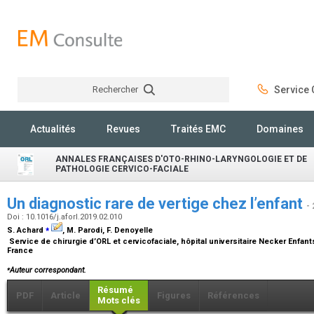
Rechercher
Service C
Rechercher
Actualités
Revues
Traités EMC
Domaines
ANNALES FRANÇAISES D'OTO-RHINO-LARYNGOLOGIE ET DE
PATHOLOGIE CERVICO-FACIALE
Un diagnostic rare de vertige chez l’enfant
-
Doi : 10.1016/j.aforl.2019.02.010
⁎
S. Achard
, M. Parodi, F. Denoyelle
Service de chirurgie d’ORL et cervicofaciale, hôpital universitaire Necker Enfant
France
⁎
Auteur correspondant.
Résumé
PDF
Article
Figures
Références
Mots clés