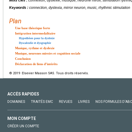
Mots clés :
connexion, dyslexie, musique, neurone miroir, stimulation rythmi
Keywords :
connection, dyslexia, mirror neuron, music, rhythmic stimulation
Plan
Une base théorique forte
Intégration intermodalitaire
Hypothèses pour la dyslexie
Dyscalculie et dysgraphie
Musique, rythme et dyslexie
Musique, neurones miroirs et cognition sociale
Conclusion
Déclaration de liens d’intérêts
© 2019 Elsevier Masson SAS. Tous droits réservés.
ACCÈS RAPIDES
DOMAINES
TRAITÉS EMC
REVUES
LIVRES
NOS FORMULES D'AB
MON COMPTE
CRÉER UN COMPTE