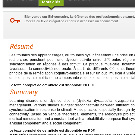
Mots clés
Bienvenue sur EM-consulte, la référence des professionnels de santé.
L’accès au texte intégral de cet article nécessite un abonnement.
Résumé
Les troubles des apprentissages, ou troubles dys, nécessitent une prise en c
recherches penchent pour une dysconnectivité entre différentes région
synchronisation en réponse à des
stimuli
. La pratique musicale, notam
favoriserait la connectivité neuronale. À partir de différents éléments théo
principe de la remédiation cognitivo-musicale et sur un outil musical à vis
une composante motrice, une composante visuelle et une composante social
Le texte complet de cet article est disponible en PDF.
Summary
Learning disorders, or dys conditions (dyslexia, dyscalculia, dysgraphia 
management. Various studies suggest disconnectivity between different cort
synchronisation in response to stimuli. Music practice, especially through r
connectivity. Based on various theoretical elements, the Melodys® project 
musical remediation and a musical tool with a rehabilitative purpose that sy
a visual component and a social component.
Le texte complet de cet article est disponible en PDF.