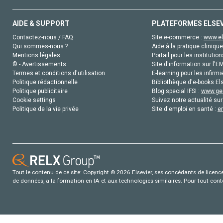
AIDE & SUPPORT
PLATEFORMES ELSE
Contactez-nous / FAQ
Site e-commerce :
www.el
Qui sommes-nous ?
Aide à la pratique clinique
Mentions légales
Portail pour les institution
© - Avertissements
Site d'information sur l'E
Termes et conditions d'utilisation
E-learning pour les infirmi
Politique rédactionnelle
Bibliothèque d'e-books Els
Politique publicitaire
Blog special IFSI :
www.gen
Cookie settings
Suivez notre actualité sur
Politique de la vie privée
Site d'emploi en santé :
e
Tout le contenu de ce site: Copyright © 2026 Elsevier, ses concédants de licence e
de données, a la formation en IA et aux technologies similaires. Pour tout con