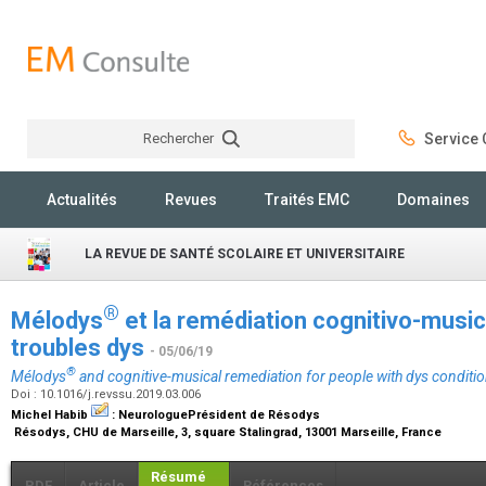
Rechercher
Service C
Rechercher
Actualités
Revues
Traités EMC
Domaines
LA REVUE DE SANTÉ SCOLAIRE ET UNIVERSITAIRE
®
Mélodys
et la remédiation cognitivo-music
troubles dys
- 05/06/19
®
Mélodys
and cognitive-musical remediation for people with dys conditi
Doi : 10.1016/j.revssu.2019.03.006
Michel Habib
:
NeurologuePrésident de Résodys
Résodys, CHU de Marseille, 3, square Stalingrad, 13001 Marseille, France
Résumé
PDF
Article
Références