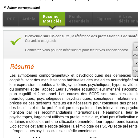
Auteur correspondant.
Résumé
Points
Arbres
PDF
Article
Figures
Mots clés
essentiels
décisionn
Bienvenue sur EM-consulte, la référence des professionnels de santé.
Cet article est gratuit.
c
Connectez-vous pour en bénéficier et pour tester vos connaisances!
vo
Résumé
co
Les symptômes comportementaux et psychologiques des démences (SCP
cognitifs, sont des manifestations habituelles des maladies neurodégénér
leur expression : troubles affectifs, symptômes psychotiques, hyperactivité 
du sommeil et de l'appétit. Leur survenue et surtout leur intensité s'accomp
plan cognitif et fonctionnel. Les causes des SCPD sont variables d'un in
neurologiques, psychologiques, psychiatriques, somatiques, relationnel
précise de ces différents facteurs est nécessaire pour construire des prise
des besoins et de la problématique des patients. Les interventions psych
intention par les recommandations internationales. Néanmoins, leur bé
psychotropes, largement utilisés en pratique clinique, n'ont pas d'indication 
certaines molécules ont une efficacité démontrée, leur rapport bénéfice/ris
L'objectif de cet article est de décrire la sémiologie des SCPD et de présent
thérapeutiques psychosociales et médicamenteuses.