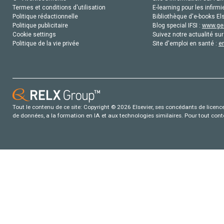
Termes et conditions d'utilisation
E-learning pour les infirmi
Politique rédactionnelle
Bibliothèque d'e-books Els
Politique publicitaire
Blog special IFSI :
www.gen
Cookie settings
Suivez notre actualité sur
Politique de la vie privée
Site d'emploi en santé :
e
Tout le contenu de ce site: Copyright © 2026 Elsevier, ses concédants de licence e
de données, a la formation en IA et aux technologies similaires. Pour tout con