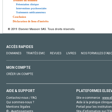
Troubles du sommeil
Présentation clinique
Interventions psychosociales
Traitements médicamenteux
Conclusion
Déclaration de liens d'intérêts
© 2019 Elsevier Masson SAS. Tous droits réservés.
ACCÈS RAPIDES
DOMAINES
TRAITÉS EMC
REVUES
LIVRES
NOS FORMULES D'AB
MON COMPTE
CRÉER UN COMPTE
AIDE & SUPPORT
PLATEFORMES ELSE
Contactez-nous / FAQ
Site e-commerce :
www.el
Qui sommes-nous ?
Aide à la pratique clinique
Mentions légales
Portail pour les institution
© - Avertissements
Site d'information sur l'E