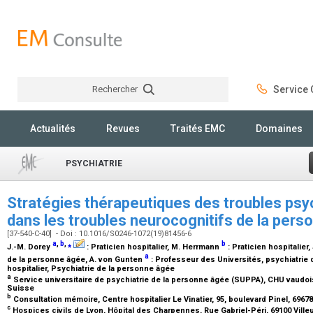
Rechercher
Service C
Rechercher
Actualités
Revues
Traités EMC
Domaines
PSYCHIATRIE
Stratégies thérapeutiques des troubles p
dans les troubles neurocognitifs de la per
[37-540-C-40] - Doi : 10.1016/S0246-1072(19)81456-6
a
,
b
,
⁎
b
J.-M. Dorey
:
Praticien hospitalier
, M. Herrmann
:
Praticien hospitalier
,
a
de la personne âgée
, A. von Gunten
:
Professeur des Universités, psychiatrie
hospitalier, Psychiatrie de la personne âgée
a
Service universitaire de psychiatrie de la personne âgée (SUPPA), CHU vaudois
Suisse
b
Consultation mémoire, Centre hospitalier Le Vinatier, 95, boulevard Pinel, 696
c
Hospices civils de Lyon, Hôpital des Charpennes, Rue Gabriel-Péri, 69100 Vill