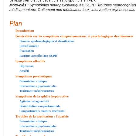
Le texte complet de cet article est disponible en PDF.
Mots-clés :
Symptômes neuropsychiatriques, SCPD, Troubles neurocognitifs
médicamenteux, Traitement non médicamenteux, Intervention psychosociale
Plan
Introduction
Généralités sur les symptômes comportementaux et psychologiques des démences
Données épidémiologiques et classification
Retentissement
Évaluation
Facteurs associées aux SCPD
Symptômes affectifs
Dépression
Anxiété
Symptômes psychotiques
Présentation clinique
Interventions psychosociales
Traitement médicamenteux
Symptômes de la sphère hyperactive
Agitation et agressivité
Désinhibition comportementale
Comportements moteurs aberrants
Troubles de la motivation : l'apathie
Présentation clinique
Interventions psychosociales
Traitement médicamenteux