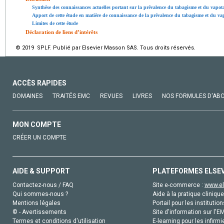
Synthèse des connaissances actuelles portant sur la prévalence du tabagisme et du vapota
Apport de cette étude en matière de connaissance de la prévalence du tabagisme et du va
Limites de cette étude
Déclaration de liens d’intérêts
© 2019 SPLF. Publié par Elsevier Masson SAS. Tous droits réservés.
ACCÈS RAPIDES
DOMAINES
TRAITÉS EMC
REVUES
LIVRES
NOS FORMULES D'AB
MON COMPTE
CRÉER UN COMPTE
AIDE & SUPPORT
PLATEFORMES ELSE
Contactez-nous / FAQ
Site e-commerce :
www.el
Qui sommes-nous ?
Aide à la pratique clinique
Mentions légales
Portail pour les institution
© - Avertissements
Site d'information sur l'E
Termes et conditions d'utilisation
E-learning pour les infirmi