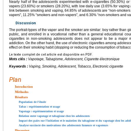
Nearly half of the adolescents experimented with e-cigarettes (50.30%) or
vapers (23.60%) or smokers (28.20%), with low daily use (3.65% for vaping 
link between smoking and vaping, 64.85% of adolescents are “non-smoker
vapers”, 11.25% “smokers and non-vapers”, and 6.30% “non-smokers and va
Discussion
The portrait-types of the vaper and the smoker are similar: boy rather than gi
public, and enrolled in a vocational rather than a general educational cou
cigarettes in non-smoking adolescents does not appear to be a major m
addiction. On the other hand, the use of electronic cigarettes among adolesc
effect on their smoking habit (stopping or reducing the consumption of tobacc
Le texte complet de cet article est disponible en PDF.
Mots clés :
Vapotage, Tabagisme, Adolescent, Cigarette électronique
Keywords :
Vaping, Smoking, Adolescent, Tobacco, Electronic cigarette
Plan
Introduction
Méthodes
Résultats
Population de l’étude
Tabac : expérimentation et usage
Vapotage : expérimentation et usage
Relation entre vapotage et tabagisme chez les adolescents
Impact des pairs sur l’initiation et le maintien du tabagisme et du vapotage chez les adol
Analyse succincte des motivations des adolescents fumeurs et vapoteurs
Discussion