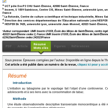
a
UCT pôle DocP2 CHU Saint-Étienne, 42000 Saint-Étienne, France
b
Inserm, U 1059 Sainbiose, Centre CIS, Mines Saint-Étienne, université Lyon, un
France
c
La Rotonde, Centre de culture scientifique et technique industrielle, Mines Sa
d
Direction des services départementaux de l’Éducation nationale Loire/HESPER 
e
HESPER EA 7425, université Lyon, université Jean-Monnet, 42023 Saint-Étienne
⁎
Auteur correspondant. UMR Inserm U1059, École des Mines de Saint-Étienne, centre ingéni
42023 Saint-Étienne cedex 2, France.UMR Inserm U1059, École des Mines de Saint-Étienne, 
62362Saint-Étienne cedex 242023France
Résumé
PDF
Article
Figures
Références
Mots clés
Sous presse. Épreuves corrigées par l'auteur. Disponible en ligne depuis le 
Cet article a été publié dans un numéro de la revue,
cliquez ici pour y acc
Résumé
Introduction
L’initiation au tabagisme par le vapotage fait l’objet d’une controverse. 
adolescents et à ses liens avec la consommation de tabac.
Méthode
Une étude observationnelle descriptive transversale monocentrique a été r
de seconde de l’agglomération stéphanoise.