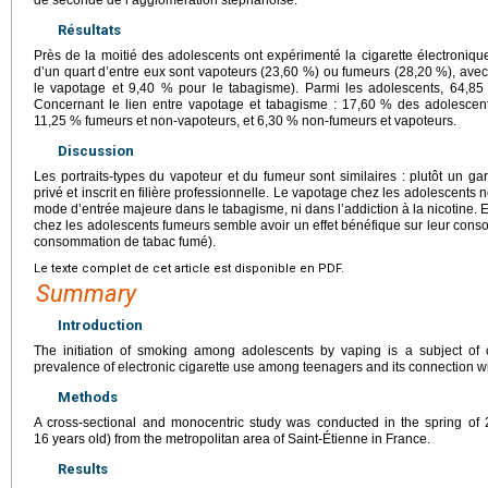
Résultats
Près de la moitié des adolescents ont expérimenté la cigarette électroniqu
d’un quart d’entre eux sont vapoteurs (23,60 %) ou fumeurs (28,20 %), avec
le vapotage et 9,40 % pour le tabagisme). Parmi les adolescents, 64,85
Concernant le lien entre vapotage et tabagisme : 17,60 % des adolescent
11,25 % fumeurs et non-vapoteurs, et 6,30 % non-fumeurs et vapoteurs.
Discussion
Les portraits-types du vapoteur et du fumeur sont similaires : plutôt un ga
privé et inscrit en filière professionnelle. Le vapotage chez les adolescent
mode d’entrée majeure dans le tabagisme, ni dans l’addiction à la nicotine. En
chez les adolescents fumeurs semble avoir un effet bénéfique sur leur cons
consommation de tabac fumé).
Le texte complet de cet article est disponible en PDF.
Summary
Introduction
The initiation of smoking among adolescents by vaping is a subject of 
prevalence of electronic cigarette use among teenagers and its connection w
Methods
A cross-sectional and monocentric study was conducted in the spring of
16
years old) from the metropolitan area of Saint-Étienne in France.
Results