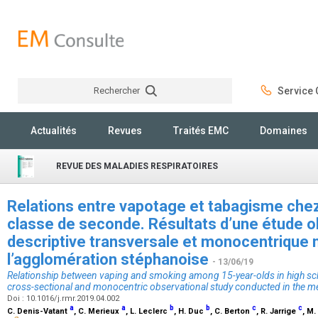
Rechercher
Service C
Rechercher
Actualités
Revues
Traités EMC
Domaines
REVUE DES MALADIES RESPIRATOIRES
Relations entre vapotage et tabagisme che
classe de seconde. Résultats d’une étude o
descriptive transversale et monocentrique
l’agglomération stéphanoise
- 13/06/19
Relationship between vaping and smoking among 15-year-olds in high scho
cross-sectional and monocentric observational study conducted in the me
Doi : 10.1016/j.rmr.2019.04.002
a
a
b
b
c
c
C. Denis-Vatant
, C. Merieux
, L. Leclerc
, H. Duc
, C. Berton
, R. Jarrige
, M