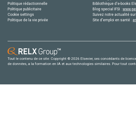
Politique rédactionnelle
Bibliothèque d'e-books Els
Politique publicitaire
Blog special IFSI :
www.gen
Cookie settings
Suivez notre actualité sur
Politique de la vie privée
Site d'emploi en santé :
e
Tout le contenu de ce site: Copyright © 2026 Elsevier, ses concédants de licence e
de données, a la formation en IA et aux technologies similaires. Pour tout con