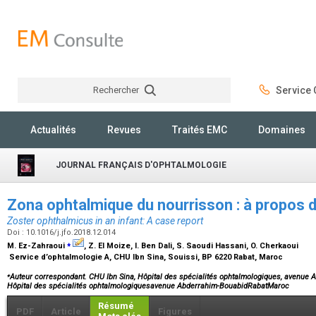
Rechercher
Service C
Rechercher
Actualités
Revues
Traités EMC
Domaines
JOURNAL FRANÇAIS D'OPHTALMOLOGIE
Zona ophtalmique du nourrisson : à propos 
Zoster ophthalmicus in an infant: A case report
Doi : 10.1016/j.jfo.2018.12.014
⁎
M. Ez-Zahraoui
, Z. El Moize, I. Ben Dali, S. Saoudi Hassani, O. Cherkaoui
Service d’ophtalmologie A, CHU Ibn Sina, Souissi, BP 6220 Rabat, Maroc
⁎
Auteur correspondant. CHU Ibn Sina, Hôpital des spécialités ophtalmologiques, avenue 
Hôpital des spécialités ophtalmologiquesavenue Abderrahim-BouabidRabatMaroc
Résumé
PDF
Article
Figures