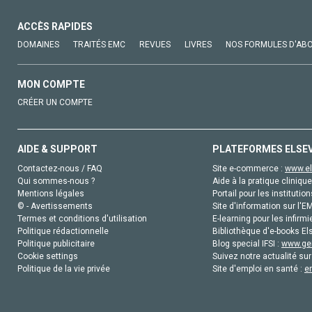
ACCÈS RAPIDES
DOMAINES
TRAITÉS EMC
REVUES
LIVRES
NOS FORMULES D'AB
MON COMPTE
CRÉER UN COMPTE
AIDE & SUPPORT
PLATEFORMES ELSE
Contactez-nous / FAQ
Site e-commerce :
www.el
Qui sommes-nous ?
Aide à la pratique clinique
Mentions légales
Portail pour les institution
© - Avertissements
Site d'information sur l'E
Termes et conditions d'utilisation
E-learning pour les infirmi
Politique rédactionnelle
Bibliothèque d'e-books Els
Politique publicitaire
Blog special IFSI :
www.gen
Cookie settings
Suivez notre actualité sur
Politique de la vie privée
Site d'emploi en santé :
e