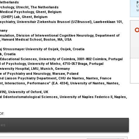
p
 Netherlands
L
ychology, Utrecht, The Netherlands
u
 Medical Psychology, Ghent, Belgium
y (GHEP) Lab, Ghent, Belgium
sychiatry, Universitair Ziekenhuis Brussel (UZBrussel), Laarbeeklaan 101,
rmany
ulation, Division of Interventional Cognitive Neurology, Department of
, Harvard Medical School, Boston, MA, USA
a
j Strossmayer University of Osijek, Osijek, Croatia
b, Croatia
 Educational Sciences, University of Coimbra, 3001-802 Coimbra, Portugal
of Psychology, University of Minho, 4710-057 Braga, Portugal
niversity Hospital, LMU, Munich, Germany
te of Psychiatry and Neurology, Warsaw, Poland
nd Liaison Psychiatry Department, CHU de Nantes, Nantes, France
 Interactions, Performance” (E.A. 4334), University of Nantes, Nantes,
IN), University of Oxford, UK
Odontostomatological Sciences, University of Naples Federico II, Naples,
DF.
ces