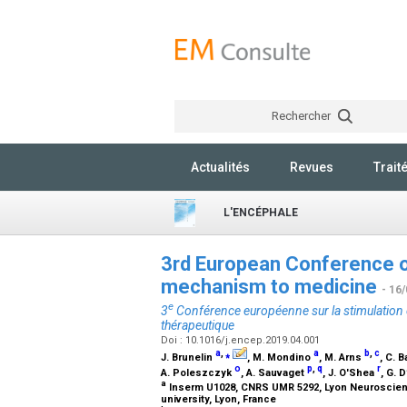
Rechercher
Actualités
Revues
Trait
L'ENCÉPHALE
3rd European Conference on
mechanism to medicine
- 16
e
3
Conférence européenne sur la stimulation 
thérapeutique
Doi : 10.1016/j.encep.2019.04.001
a
,
⁎
a
b
,
c
J. Brunelin
, M. Mondino
, M. Arns
, C. 
o
p
,
q
r
A. Poleszczyk
, A. Sauvaget
, J. O'Shea
, G. 
a
Inserm U1028, CNRS UMR 5292, Lyon Neuroscience
university, Lyon, France