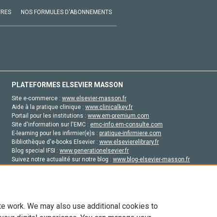
VRES
NOS FORMULES D'ABONNEMENTS
PLATEFORMES ELSEVIER MASSON
Site e-commerce :
www.elsevier-masson.fr
Aide à la pratique clinique :
www.clinicalkey.fr
Portail pour les institutions :
www.em-premium.com
Site d'information sur l'EMC :
emc-info.em-consulte.com
E-learning pour les infirmier(e)s :
pratique-infirmiere.com
Bibliothèque d'e-books Elsevier :
www.elsevierelibrary.fr
Blog special IFSI :
www.generationelsevier.fr
Suivez notre actualité sur notre blog :
www.blog-elsevier-masson.fr
Site d'emploi en santé :
emploisante.com
te work. We may also use additional cookies to