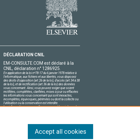
DÉCLARATION CNIL
EM-CONSULTE.COM est déclaré à la
CNIL, déclaration n° 1286925.
En application de la loi nº78-17 du 6 janvier 1978 relative à
l'informatique, aux fichiers et aux libertés, vous disposez
des droits d'opposition (art.26 de la loi), d'accès (art.34 à 38
de la loi), et de rectification (art.36 de la loi) des données
vous concernant. Ainsi, vous pouvez exiger que soient
rectifiées, complétées, clarifiées, mises à jour ou effacées
les informations vous concernant qui sont inexactes,
incomplètes, équivoques, périmées ou dont la collecte ou
l'utilisation ou la conservation est interdite.
Les informations personnelles concernant les visiteurs de
notre site, y compris leur identité, sont confidentielles.
Le responsable du site s'engage sur l'honneur à respecter
les conditions légales de confidentialité applicables en
France et à ne pas divulguer ces informations à des tiers.
Accept all cookies