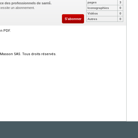
pages
3
ce des professionnels de santé.
nécessite un abonnement.
Iconographies
0
Vidéos
0
S'abonner
Autres
0
en PDF.
 Masson SAS. Tous droits réservés.