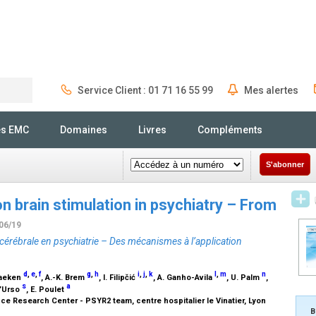
Service Client : 01 71 16 55 99
Mes alertes
Rechercher
és EMC
Domaines
Livres
Compléments
S'abonner
 brain stimulation in psychiatry – From
/06/19
cérébrale en psychiatrie – Des mécanismes à l’application
d
,
e
,
f
g
,
h
i
,
j
,
k
l
,
m
n
Baeken
, A.-K. Brem
, I. Filipčić
, A. Ganho-Avila
, U. Palm
,
s
a
D’Urso
, E. Poulet
 Research Center - PSYR2 team, centre hospitalier le Vinatier, Lyon
B