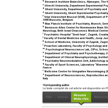
b
Research Institute Brainclinics, Nijmegen, The
c
Utrecht University, Department Experimental Ps
d
Ghent University, Department of Psychiatry and
e
Ghent University, Ghent Experimental Psychiatr
f
Vrije Universiteit Brussel (VUB), Department of P
1090 Brussels, Belgium
g
Max Planck Institute of Psychiatry, Munich, Ge
h
Berenson-Allen Center for Noninvasive Brain Stim
Neurology, Beth Israel Deaconess Medical Center
i
Psychiatric Hospital “Sveti Ivan”, Zagreb, Croati
j
Faculty of Dental Medicine and Health, Josip Jura
k
School of Medicine, University of Zagreb, Zagre
l
Proaction Laboratory, Faculty of Psychology and
m
Psychological Neuroscience Lab, CIPsi, School 
n
Department of Psychiatry and Psychotherapy, U
o
Department of Clinical Neurophysiology, Institu
p
Psychiatry Neuromodulation Unit, Addictology a
q
Faculty of Sport Sciences, Laboratory “Movement,
France
r
Wellcome Centre for Integrative Neuroimaging (W
s
Department of Neurosciences, Reproductive and 
Italy
⁎
Corresponding author.
Le texte complet de cet article est disponible en P
Résumé
PDF
Article
Référen
Mots clés