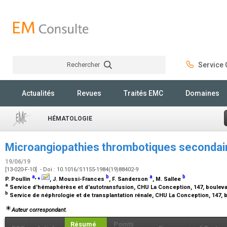
Rechercher
Service C
Rechercher
Actualités
Revues
Traités EMC
Domaines
HÉMATOLOGIE
Microangiopathies thrombotiques secondai
19/06/19
[13-020-F-10] - Doi : 10.1016/S1155-1984(19)88402-9
a
,
⁎
b
a
b
P. Poullin
, J. Moussi-Frances
, F. Sanderson
, M. Sallee
a
Service d'hémaphérèse et d'autotransfusion, CHU La Conception, 147, boulevard
b
Service de néphrologie et de transplantation rénale, CHU La Conception, 147, b
Auteur correspondant.
Résumé
Points