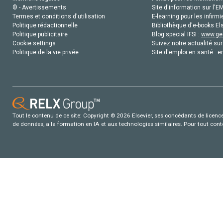
© - Avertissements
Site d'information sur l'E
Termes et conditions d'utilisation
E-learning pour les infirmi
Politique rédactionnelle
Bibliothèque d'e-books Els
Politique publicitaire
Blog special IFSI :
www.gen
Cookie settings
Suivez notre actualité sur
Politique de la vie privée
Site d'emploi en santé :
e
Tout le contenu de ce site: Copyright © 2026 Elsevier, ses concédants de licence e
de données, a la formation en IA et aux technologies similaires. Pour tout con