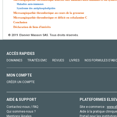
Maladies auto-immunes
Syndrome des antiphospholipides
Microangiopathie thrombotique au cours de la grossesse
Microangiopathie thrombotique et déficit en cobalamine C
Conclusion
Déclaration de liens d'intérêts
© 2019 Elsevier Masson SAS. Tous droits réservés.
ACCÈS RAPIDES
DOMAINES
TRAITÉS EMC
REVUES
LIVRES
NOS FORMULES D'AB
MON COMPTE
CRÉER UN COMPTE
AIDE & SUPPORT
PLATEFORMES ELSE
Contactez-nous / FAQ
Site e-commerce :
www.el
Qui sommes-nous ?
Aide à la pratique clinique
Mentions légales
Portail pour les institution