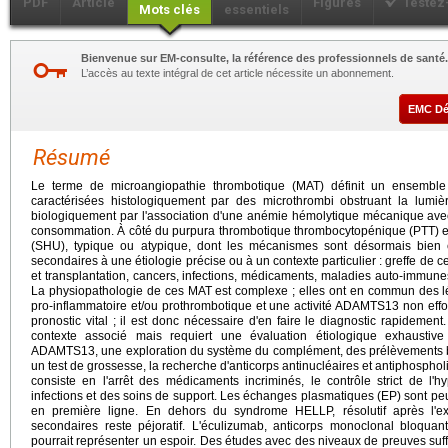
PDF
Article
Figures
Testez
Mots clés
essentiels
Bienvenue sur EM-consulte, la référence des professionnels de santé.
L’accès au texte intégral de cet article nécessite un abonnement.
EMC D
Résumé
Le terme de microangiopathie thrombotique (MAT) définit un ensemble
caractérisées histologiquement par des microthrombi obstruant la lumière
biologiquement par l'association d'une anémie hémolytique mécanique ave
consommation. À côté du purpura thrombotique thrombocytopénique (PTT) 
(SHU), typique ou atypique, dont les mécanismes sont désormais bien 
secondaires à une étiologie précise ou à un contexte particulier : greffe de
et transplantation, cancers, infections, médicaments, maladies auto-immune
La physiopathologie de ces MAT est complexe ; elles ont en commun des lé
pro-inflammatoire et/ou prothrombotique et une activité ADAMTS13 non e
pronostic vital ; il est donc nécessaire d'en faire le diagnostic rapidem
contexte associé mais requiert une évaluation étiologique exhaustive
ADAMTS13, une exploration du système du complément, des prélèvements bac
un test de grossesse, la recherche d'anticorps antinucléaires et antiphospho
consiste en l'arrêt des médicaments incriminés, le contrôle strict de l'hy
infections et des soins de support. Les échanges plasmatiques (EP) sont peu 
en première ligne. En dehors du syndrome HELLP, résolutif après l'ex
secondaires reste péjoratif. L'éculizumab, anticorps monoclonal bloquan
pourrait représenter un espoir. Des études avec des niveaux de preuves suf