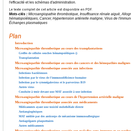
l'efficacité et les schémas d'administration.
Le texte complet de cet article est disponible en PDF.
Mots-clés :
Microangiopathie thrombotique, Insuffisance rénale aiguë, Allogr
hématopoïétiques, Cancer, Hypertension artérielle maligne, Virus de l'imm
Échanges plasmatiques
Plan
Introduction
Microangiopathie thrombotique au cours des transplantations
Greffes de cellules souches hématopoïétiques ()
Transplantation
Microangiopathie thrombotique au cours des cancers et des hémopathies malignes
Microangiopathie thrombotique associée aux infections
Infections bactériennes
Infection par le virus de l'immunodéficience humaine
Infection par le cytomégalovirus et le parvovirus B19
Autres virus
Conduite à tenir devant une MAT associée à une infection
Microangiopathie thrombotique au cours de l'hypertension artérielle maligne
Microangiopathie thrombotique associée aux médicaments
Médicaments ayant une toxicité endothéliale directe
Antiangiogéniques
MAT médiée par des anticorps de mécanisme immunoallergique
Antiagrégants plaquettaires
Autres médicaments
Microangiopathie thrombotique associée aux maladies auto-immunes et au syndro