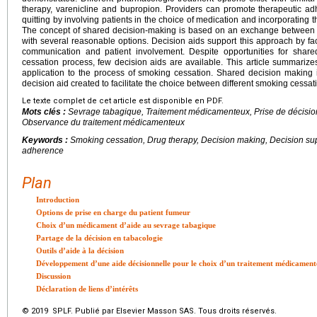
therapy, varenicline and bupropion. Providers can promote therapeutic a
quitting by involving patients in the choice of medication and incorporating t
The concept of shared decision-making is based on an exchange between do
with several reasonable options. Decision aids support this approach by faci
communication and patient involvement. Despite opportunities for shar
cessation process, few decision aids are available. This article summarizes
application to the process of smoking cessation. Shared decision making i
decision aid created to facilitate the choice between different smoking cessa
Le texte complet de cet article est disponible en PDF.
Mots clés :
Sevrage tabagique, Traitement médicamenteux, Prise de décision
Observance du traitement médicamenteux
Keywords :
Smoking cessation, Drug therapy, Decision making, Decision su
adherence
Plan
Introduction
Options de prise en charge du patient fumeur
Choix d’un médicament d’aide au sevrage tabagique
Partage de la décision en tabacologie
Outils d’aide à la décision
Développement d’une aide décisionnelle pour le choix d’un traitement médicament
Discussion
Déclaration de liens d’intérêts
© 2019 SPLF. Publié par Elsevier Masson SAS. Tous droits réservés.