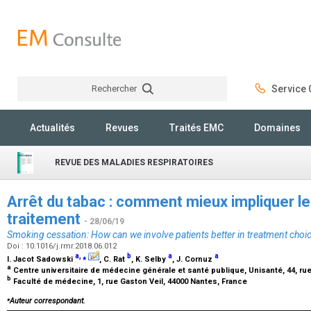
Rechercher
Service C
Rechercher
Actualités
Revues
Traités EMC
Domaines
REVUE DES MALADIES RESPIRATOIRES
Arrêt du tabac : comment mieux impliquer le 
traitement
- 28/06/19
Smoking cessation: How can we involve patients better in treatment choi
Doi : 10.1016/j.rmr.2018.06.012
a
,
⁎
b
a
a
I. Jacot Sadowski
, C. Rat
, K. Selby
, J. Cornuz
a
Centre universitaire de médecine générale et santé publique, Unisanté, 44, r
b
Faculté de médecine, 1, rue Gaston Veil, 44000 Nantes, France
⁎
Auteur correspondant.