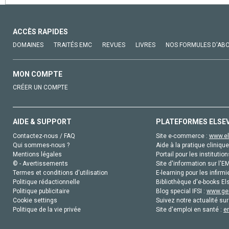
ACCÈS RAPIDES
DOMAINES
TRAITÉS EMC
REVUES
LIVRES
NOS FORMULES D'AB
MON COMPTE
CRÉER UN COMPTE
AIDE & SUPPORT
PLATEFORMES ELSE
Contactez-nous / FAQ
Site e-commerce :
www.el
Qui sommes-nous ?
Aide à la pratique clinique
Mentions légales
Portail pour les institution
© - Avertissements
Site d'information sur l'E
Termes et conditions d'utilisation
E-learning pour les infirmi
Politique rédactionnelle
Bibliothèque d'e-books Els
Politique publicitaire
Blog special IFSI :
www.gen
Cookie settings
Suivez notre actualité sur
Politique de la vie privée
Site d'emploi en santé :
e