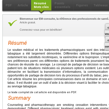
Résumé
Points
PDF
Article
Figures
Tableaux
Mots clés
essentiels
Bienvenue sur EM-consulte, la référence des professionnels de santé.
Article gratuit.
c
Connectez-vous pour en bénéficier!
vo
Résumé
co
Le soutien médical et les traitements pharmacologiques sont des interven
tabagique a été largement démontrée. Différentes options thérapeutiques 
notamment les substituts nicotiniques, la varénicline et le bupropion. L’impl
ses préférences parmi ces différentes options de traitements pourraient fa
chances de réussite du sevrage. Le concept de partage de décision se bas
patient lors de situations médicales où plusieurs options existent. Les outi
démarche en facilitant la transmission d’informations, la communication 
opportunités de partage de décision lors du processus d’arrêt du tabac, peu 
Cet article résume les principales connaissances dans ce domaine et son a
tabac. Il est illustré par un outil d’aide à la décision visant à faciliter le ch
au sevrage tabagique.
Le texte complet de cet article est disponible en PDF.
Summary
Counseling and pharmacotherapy are smoking cessation interventions
demonstrated. Different pharmacologic treatment options exist with similar