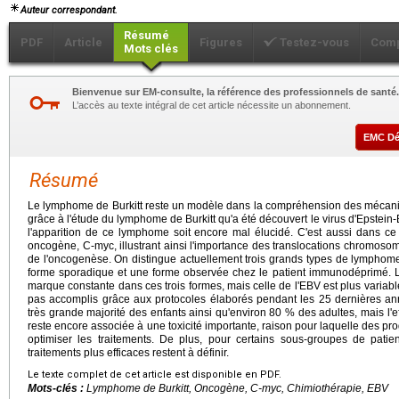
Auteur correspondant.
Résumé
PDF
Article
Figures
Testez-vous
Comp
Mots clés
Bienvenue sur EM-consulte, la référence des professionnels de santé.
L’accès au texte intégral de cet article nécessite un abonnement.
EMC D
Résumé
Le lymphome de Burkitt reste un modèle dans la compréhension des mécanis
grâce à l'étude du lymphome de Burkitt qu'a été découvert le virus d'Epstein
l'apparition de ce lymphome soit encore mal élucidé. C'est aussi dans ce
oncogène, C-myc, illustrant ainsi l'importance des translocations chromosomi
de l'oncogenèse. On distingue actuellement trois grands types de lymphom
forme sporadique et une forme observée chez le patient immunodéprimé. L'
marque constante dans ces trois formes, mais celle de l'EBV est plus variable
pas accomplis grâce aux protocoles élaborés pendant les 25 dernières an
très grande majorité des enfants ainsi qu'environ 80 % des adultes, mais l'
reste encore associée à une toxicité importante, raison pour laquelle des pr
optimiser les traitements. De plus, pour certains sous-groupes de patie
traitements plus efficaces restent à définir.
Le texte complet de cet article est disponible en PDF.
Mots-clés :
Lymphome de Burkitt, Oncogène, C-myc, Chimiothérapie, EBV