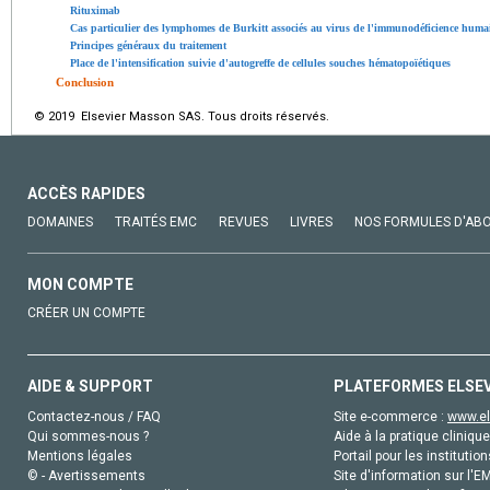
Rituximab
Cas particulier des lymphomes de Burkitt associés au virus de l'immunodéficience huma
Principes généraux du traitement
Place de l'intensification suivie d'autogreffe de cellules souches hématopoïétiques
Conclusion
© 2019 Elsevier Masson SAS. Tous droits réservés.
ACCÈS RAPIDES
DOMAINES
TRAITÉS EMC
REVUES
LIVRES
NOS FORMULES D'AB
MON COMPTE
CRÉER UN COMPTE
AIDE & SUPPORT
PLATEFORMES ELSE
Contactez-nous / FAQ
Site e-commerce :
www.el
Qui sommes-nous ?
Aide à la pratique clinique
Mentions légales
Portail pour les institution
© - Avertissements
Site d'information sur l'E