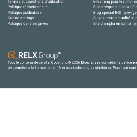
Termes et conditions d'utilisation
E-learning pour les infirmi
Politique rédactionnelle
Bibliothèque d'e-books Els
Politique publicitaire
Blog special IFSI :
www.gen
Cookie settings
Suivez notre actualité sur
Politique de la vie privée
Site d'emploi en santé :
e
Tout le contenu de ce site: Copyright © 2026 Elsevier, ses concédants de licence e
de données, a la formation en IA et aux technologies similaires. Pour tout con