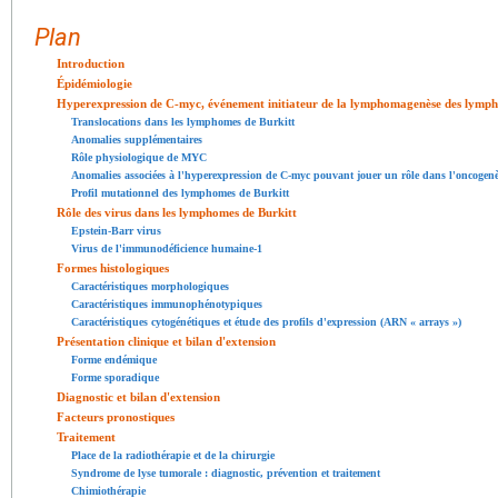
Plan
Introduction
Épidémiologie
Hyperexpression de C-myc, événement initiateur de la lymphomagenèse des lymph
Translocations dans les lymphomes de Burkitt
Anomalies supplémentaires
Rôle physiologique de MYC
Anomalies associées à l'hyperexpression de C-myc pouvant jouer un rôle dans l'oncogen
Profil mutationnel des lymphomes de Burkitt
Rôle des virus dans les lymphomes de Burkitt
Epstein-Barr virus
Virus de l'immunodéficience humaine-1
Formes histologiques
Caractéristiques morphologiques
Caractéristiques immunophénotypiques
Caractéristiques cytogénétiques et étude des profils d'expression (ARN « arrays »)
Présentation clinique et bilan d'extension
Forme endémique
Forme sporadique
Diagnostic et bilan d'extension
Facteurs pronostiques
Traitement
Place de la radiothérapie et de la chirurgie
Syndrome de lyse tumorale : diagnostic, prévention et traitement
Chimiothérapie