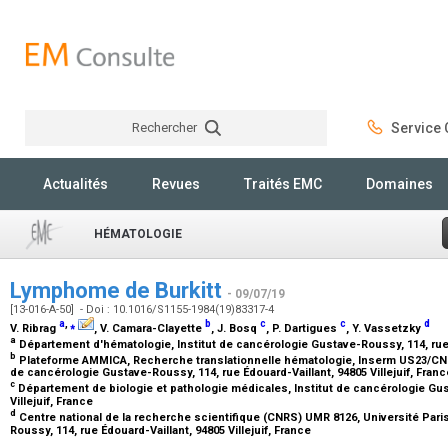
Rechercher
Service C
Rechercher
Actualités
Revues
Traités EMC
Domaines
HÉMATOLOGIE
Lymphome de Burkitt
- 09/07/19
[13-016-A-50] - Doi : 10.1016/S1155-1984(19)83317-4
a
,
⁎
b
c
c
d
V. Ribrag
, V. Camara-Clayette
, J. Bosq
, P. Dartigues
, Y. Vassetzky
a
Département d'hématologie, Institut de cancérologie Gustave-Roussy, 114, rue É
b
Plateforme AMMICA, Recherche translationnelle hématologie, Inserm US23/CNRS
de cancérologie Gustave-Roussy, 114, rue Édouard-Vaillant, 94805 Villejuif, Fran
c
Département de biologie et pathologie médicales, Institut de cancérologie Gus
Villejuif, France
d
Centre national de la recherche scientifique (CNRS) UMR 8126, Université Pari
Roussy, 114, rue Édouard-Vaillant, 94805 Villejuif, France