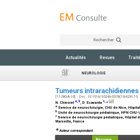
Rechercher
Actualités
Revues
Trait
NEUROLOGIE
Tumeurs intrarachidiennes 
[17-280-A-10] - Doi : 10.1016/S0246-0378(19)42917-5
a
,
b
c
,
⁎
N. Chivoret
, D. Scavarda
a
Service de neurochirurgie, CHU de Nice, Hôpital
b
Unité de neurochirurgie pédiatrique, HPN CHU-Le
c
Service de neurochirurgie pédiatrique, Hôpital d'
Marseille, France
Auteur correspondant.
Résumé