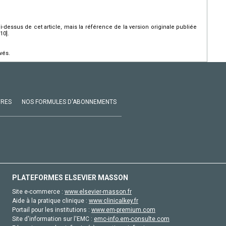
ci-dessus de cet article, mais la référence de la version originale publiée
10].
vés.
VRES
NOS FORMULES D'ABONNEMENTS
PLATEFORMES ELSEVIER MASSON
Site e-commerce :
www.elsevier-masson.fr
Aide à la pratique clinique :
www.clinicalkey.fr
Portail pour les institutions :
www.em-premium.com
Site d'information sur l'EMC :
emc-info.em-consulte.com