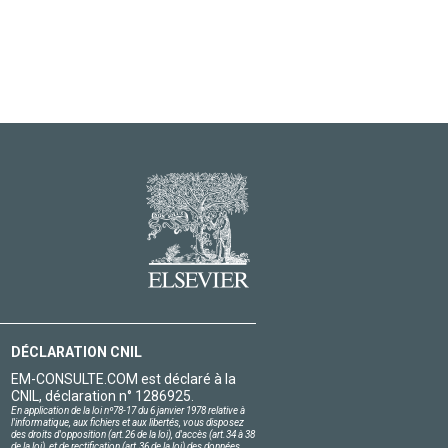
DÉCLARATION CNIL
EM-CONSULTE.COM est déclaré à la
CNIL, déclaration n° 1286925.
En application de la loi nº78-17 du 6 janvier 1978 relative à
l'informatique, aux fichiers et aux libertés, vous disposez
des droits d'opposition (art.26 de la loi), d'accès (art.34 à 38
de la loi), et de rectification (art.36 de la loi) des données