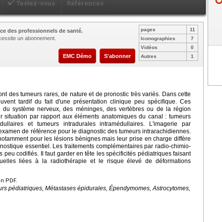
Testez-vous
Références
pages
11
ce des professionnels de santé.
nécessite un abonnement.
Iconographies
7
Vidéos
0
EMC Démo
S'abonner
Autres
1
nt des tumeurs rares, de nature et de pronostic très variés. Dans cette
souvent tardif du fait d'une présentation clinique peu spécifique. Ces
 du système nerveux, des méninges, des vertèbres ou de la région
ur situation par rapport aux éléments anatomiques du canal : tumeurs
dullaires et tumeurs intradurales intramédullaires. L'imagerie par
examen de référence pour le diagnostic des tumeurs intrarachidiennes.
, notamment pour les lésions bénignes mais leur prise en charge diffère
pronostique essentiel. Les traitements complémentaires par radio-chimio-
 peu codifiés. Il faut garder en tête les spécificités pédiatriques faisant
uelles liées à la radiothérapie et le risque élevé de déformations
en PDF.
urs pédiatriques, Métastases épidurales, Épendymomes, Astrocytomes,