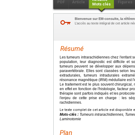
PDF
Article
Figures
Mots clés
Bienvenue sur EM-consulte, la référen
L’accès au texte intégral de cet article 
Résumé
Les tumeurs intrarachidiennes chez l'enfant so
population, leur diagnostic est difficile et 
tumeurs peuvent se développer aux dépens
paravertébrale. Elles sont classées selon le
extradurales, tumeurs intradurales extramé
résonance magnétique (IRM) médullaire est l'
Le traitement est le plus souvent chirurgical
en effet en fonction de l'histologie, facteur 
thérapie sont parfois indiqués et les protocoles
l'enjeu de cette prise en charge : les séq
rachidiennes.
Le texte complet de cet article est disponible 
Mots-clés :
Tumeurs intrarachidiennes, Tume
Laminotomie
Plan