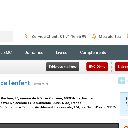
Service Client : 01 71 16 55 99
Mes alertes
Rechercher
és EMC
Domaines
Livres
Compléments
Table des matières
EMC Démo
S'abon
de l'enfant
- 09/07/19
 Pasteur, 30, avenue de la Voie-Romaine, 06000 Nice, France
B
p
nval, 57, avenue de la Californie, 06200 Nice, France
L
enfants de la Timone, Aix-Marseille université, 264, rue Saint-Pierre, 13385
u