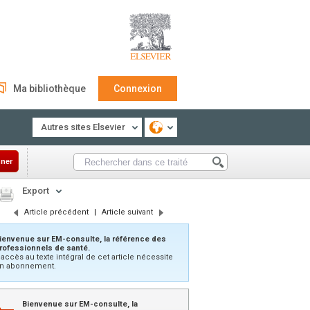
Ma bibliothèque
Connexion
Autres sites Elsevier
ner
Export
Article précédent
|
Article suivant
ienvenue sur EM-consulte, la référence des
rofessionnels de santé.
’accès au texte intégral de cet article nécessite
n abonnement.
Bienvenue sur EM-consulte, la