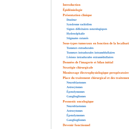
Introduction
Épidémiologie
Présentation clinique
Douleur
Syndrome rachidien
Signes déficitaires neurologiques
Hydrocéphalie
Stigmates cutanés
Sous-types tumoraux en fonction de la localisati
Tumeurs extradurales
Tumeurs intradurales intramédullaires
Lésions intradurales extramédullaires
Données de l'imagerie et bilan initial
Stratégie chirurgicale
Monitorage électrophysiologique peropératoire
Place du traitement chirurgical et des traitem
Neuroblastomes
Astrocytomes
Épendymomes
Gangliogliomes
Pronostic oncologique
Neuroblastomes
Astrocytomes
Épendymomes
Gangliogliomes
Devenir fonctionnel