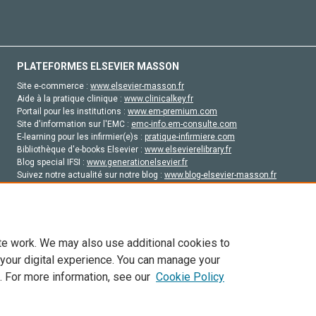
PLATEFORMES ELSEVIER MASSON
Site e-commerce :
www.elsevier-masson.fr
Aide à la pratique clinique :
www.clinicalkey.fr
Portail pour les institutions :
www.em-premium.com
Site d'information sur l'EMC :
emc-info.em-consulte.com
E-learning pour les infirmier(e)s :
pratique-infirmiere.com
Bibliothèque d'e-books Elsevier :
www.elsevierelibrary.fr
Blog special IFSI :
www.generationelsevier.fr
Suivez notre actualité sur notre blog :
www.blog-elsevier-masson.fr
Site d'emploi en santé :
emploisante.com
te work. We may also use additional cookies to
 your digital experience. You can manage your
. For more information, see our
Cookie Policy
vier, ses concédants de licence et ses contributeurs. Tout les droits sont réservés, y 
ogies similaires. Pour tout contenu en libre accès, les conditions de licence Creati