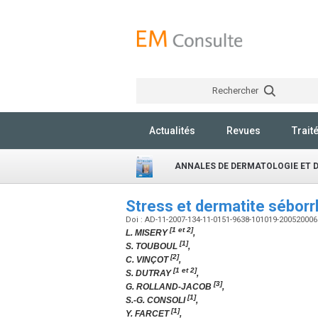
Rechercher
Actualités
Revues
Trait
ANNALES DE DERMATOLOGIE ET 
Stress et dermatite sébor
Doi : AD-11-2007-134-11-0151-9638-101019-20052000
[1 et 2]
L. MISERY
,
[1]
S. TOUBOUL
,
[2]
C. VINÇOT
,
[1 et 2]
S. DUTRAY
,
[3]
G. ROLLAND-JACOB
,
[1]
S.-G. CONSOLI
,
[1]
Y. FARCET
,