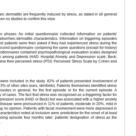
eic dermatitis are frequently induced by stress, as stated in all general
en no studies to confirm this view.
 phases. An initial questionnaire collected information on patients'
seborrheic dermatitis characteristics. Information on triggering episodes
 patients were then asked if they had experienced stress during the
second questionnaire containing the same questions (except for history)
estionnaires contained psychopathological evaluation scales designed
n among patients (HAD: Hospital Anxiety and Depression scale; Beck;
rmine their perceived stress (PSS: Perceived Stress Scale by Cohen and
ere included in the study. 82% of patients presented involvement of
% of other sites (ears, skinfolds). Patients themselves identified stress
isodes in general, for the first episode or for the current episode. A
y of cases. The fact that stress was recognised as a triggering factor for
pression score (HAD or Beck) but was associated with a higher anxiety
e disease were pronounced in 11% of patients, moderate in 20%, mild in
ing no opinion. Patients with facial involvement were more depressed in
acteristics noted at inclusion were predicteive for the onset of at least
oing episode four months later: patients' designation of stress as the
.