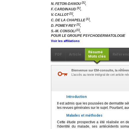
[1]
N. FETON-DANOU
,
[1]
F. CARDINAUD
,
[1]
V. CALLOT
,
[1]
C. DE LA CHAPELLE
,
[1]
D. POMEY-REY
,
[1]
S.-M. CONSOLI
,
POUR LE GROUPE PSYCHODERMATOLOGIE
Voir les affiliations
Résumé
PDF
Article
Référen
Mots clés
Bienvenue sur EM-consulte, la référen
L’accès au texte intégral de cet article 
Introduction
Il est admis que les poussées de dermatite séb
les revues générales sur le sujet. Pourtant, a
Malades et méthodes
Cette étude prospective a été réalisée en de
l'identité du malade, ses antécédents soma