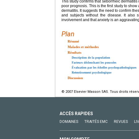
This study confirms that seborrheic dermatitis 
poor prognosis. This is the first study to show
dermatitis. It suggests the need to confirm th
and subjects without the disease. It also
involvement and that anxiety is an aggravating 
Plan
Résumé
Malades et méthodes
Résultats
Description de la population
Facteurs déclenchant les poussées
Évaluation par les échelles psychopathologiques
Retentissement psychologique
Discussion
© 2007 Elsevier Masson SAS. Tous droits réser
ACCÈS RAPIDES
DOMAINES
TRAITÉS EMC
REVUES
LI