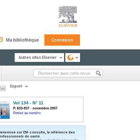
Ma bibliothèque
Connexion
Autres sites Elsevier
Export
Vol 134 - N° 11
P. 833-837
-
novembre 2007
Retour au numéro
ienvenue sur EM-consulte, la référence des
rofessionnels de santé.