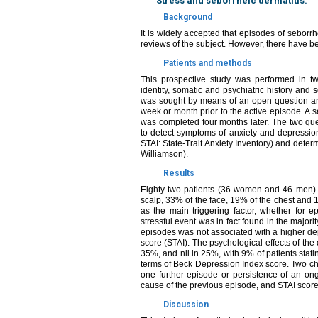
Stress and seborrheic dermatitis.
Background
It is widely accepted that episodes of seborrh
reviews of the subject. However, there have be
Patients and methods
This prospective study was performed in two
identity, somatic and psychiatric history and 
was sought by means of an open question and
week or month prior to the active episode. A 
was completed four months later. The two qu
to detect symptoms of anxiety and depressio
STAI: State-Trait Anxiety Inventory) and dete
Williamson).
Results
Eighty-two patients (36 women and 46 men) w
scalp, 33% of the face, 19% of the chest and 13
as the main triggering factor, whether for ep
stressful event was in fact found in the majorit
episodes was not associated with a higher de
score (STAI). The psychological effects of th
35%, and nil in 25%, with 9% of patients stat
terms of Beck Depression Index score. Two char
one further episode or persistence of an ong
cause of the previous episode, and STAI score
Discussion