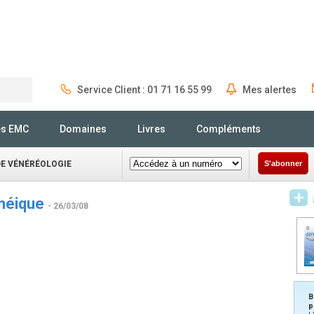
Service Client : 01 71 16 55 99
Mes alertes
Rechercher
és EMC
Domaines
Livres
Compléments
DE VÉNÉRÉOLOGIE
S'abonner
rhéique
- 26/03/08
6
B
p