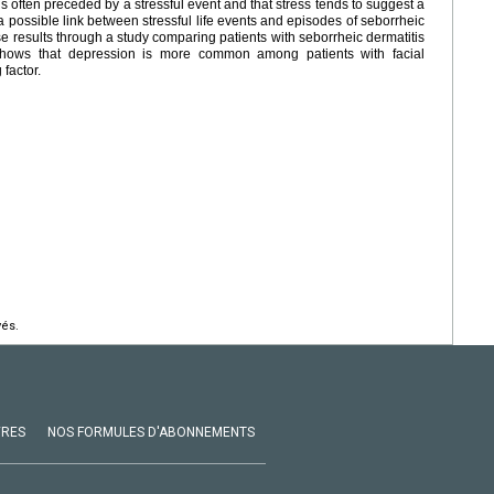
is often preceded by a stressful event and that stress tends to suggest a
 a possible link between stressful life events and episodes of seborrheic
ese results through a study comparing patients with seborrheic dermatitis
 shows that depression is more common among patients with facial
factor.
vés.
VRES
NOS FORMULES D'ABONNEMENTS