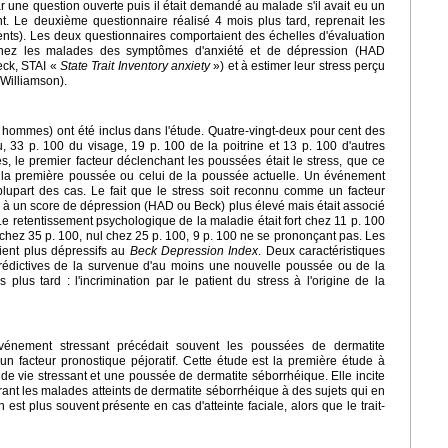
r une question ouverte puis il était demandé au malade s'il avait eu un
. Le deuxième questionnaire réalisé 4 mois plus tard, reprenait les
nts). Les deux questionnaires comportaient des échelles d'évaluation
chez les malades des symptômes d'anxiété et de dépression (HAD
eck, STAI «
State Trait Inventory anxiety
») et à estimer leur stress perçu
Williamson).
hommes) ont été inclus dans l'étude. Quatre-vingt-deux pour cent des
, 33 p. 100 du visage, 19 p. 100 de la poitrine et 13 p. 100 d'autres
des, le premier facteur déclenchant les poussées était le stress, que ce
de la première poussée ou celui de la poussée actuelle. Un événement
 plupart des cas. Le fait que le stress soit reconnu comme un facteur
 à un score de dépression (HAD ou Beck) plus élevé mais était associé
. Le retentissement psychologique de la maladie était fort chez 11 p. 100
ez 35 p. 100, nul chez 25 p. 100, 9 p. 100 ne se prononçant pas. Les
ient plus dépressifs au
Beck Depression Index
. Deux caractéristiques
 prédictives de la survenue d'au moins une nouvelle poussée ou de la
plus tard : l'incrimination par le patient du stress à l'origine de la
vénement stressant précédait souvent les poussées de dermatite
 un facteur pronostique péjoratif. Cette étude est la première étude à
de vie stressant et une poussée de dermatite séborrhéique. Elle incite
rant les malades atteints de dermatite séborrhéique à des sujets qui en
st plus souvent présente en cas d'atteinte faciale, alors que le trait-