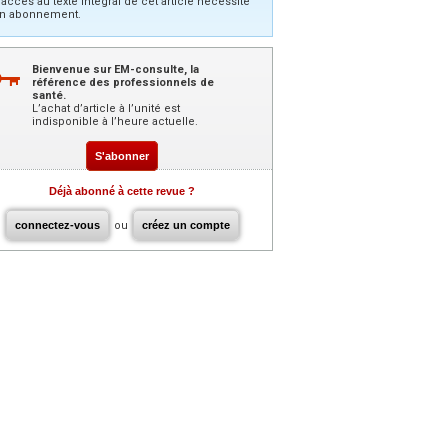
’accès au texte intégral de cet article nécessite
n abonnement.
Bienvenue sur EM-consulte, la
référence des professionnels de
santé.
L’achat d’article à l’unité est
indisponible à l’heure actuelle.
S'abonner
Déjà abonné à cette revue ?
connectez-vous
ou
créez un compte