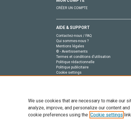
MON COMPTE
CRÉER UN COMPTE
AIDE & SUPPORT
Contactez-nous / FAQ
Qui sommes-nous ?
Mentions légales
© - Avertissements
Termes et conditions d'utilisation
Politique rédactionnelle
Politique publicitaire
Cookie settings
Politique de la vie privée
We use cookies that are necessary to make our si
analyze, improve, and personalize our content and
cookie preferences using the
Cookie settings
link
Tout le contenu de ce site: Copyright © 2026 Else
de données, a la formation en IA et aux technol