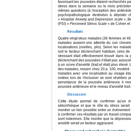
favorisant les poussées étaient recherchés pa
stress dans la semaine ou le mois précédent
mêmes questions (à l'exception des antécéde
psychopathologique destinées à dépister 
«
Hospital Anxiety and Depression scale
», B
(PSS «
Perceived Stress Scale
» de Cohen et 
Résultats
Quatre-vingt-deux malades (36 femmes et 46 
malades avaient une atteinte du cuir chevelu
localisations (oreilles, plis). Selon les mala
soit le facteur déclenchant habituel, celui 
stressant était effectivement trouvé dans la
déclenchant des poussées n'était pas associé
à un score d'anxiété (trait et état) plus élevé
des malades, moyen chez 20 p. 100, modéré ch
malades avec une localisation au visage éta
notées lors de l'inclusion se sont révélées
persistance de la poussée antérieure 4 mois 
poussée antérieure et le niveau d'anxiété trait.
Discussion
Cette étude permet de confirmer qu'un é
séborrhéique et que le rôle du stress serait
montrer un lien possible entre un événement 
à confirmer ces résultats par un travail compa
sont indemnes. Elle montre que la dépression e
anxiété serait un facteur aggravant.