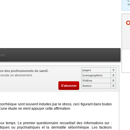
L
u
ces
pages
5
ce des professionnels de santé.
nécessite un abonnement.
Iconographies
0
Vidéos
0
S'abonner
Autres
0
orrhéique sont souvent induites par le stress, ceci figurant dans toutes
ucune étude ne vient appuyer cette affirmation.
ux temps. Le premier questionnaire recueillait des informations sur :
tiques ou psychiatriques et la dermatite séborrhéique. Les facteurs