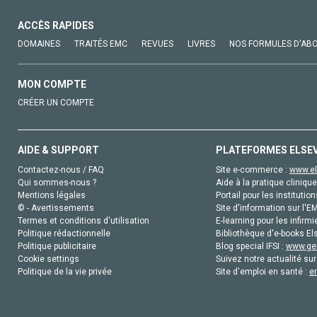
ACCÈS RAPIDES
DOMAINES
TRAITÉS EMC
REVUES
LIVRES
NOS FORMULES D'AB
MON COMPTE
CRÉER UN COMPTE
AIDE & SUPPORT
PLATEFORMES ELSE
Contactez-nous / FAQ
Site e-commerce :
www.el
Qui sommes-nous ?
Aide à la pratique clinique
Mentions légales
Portail pour les institution
© - Avertissements
Site d'information sur l'E
Termes et conditions d'utilisation
E-learning pour les infirmi
Politique rédactionnelle
Bibliothèque d'e-books Els
Politique publicitaire
Blog special IFSI :
www.gen
Cookie settings
Suivez notre actualité sur
Politique de la vie privée
Site d'emploi en santé :
e