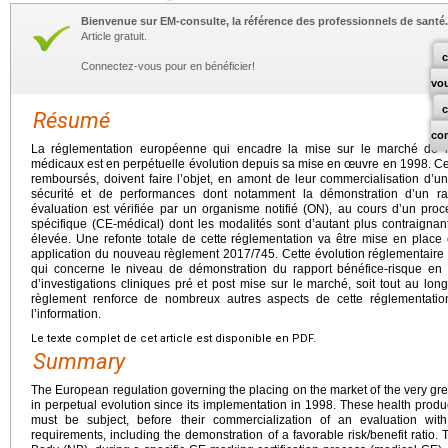
Bienvenue sur EM-consulte, la référence des professionnels de santé.
Article gratuit.
c
Connectez-vous pour en bénéficier!
vo
Résumé
co
La réglementation européenne qui encadre la mise sur le marché de la 
médicaux est en perpétuelle évolution depuis sa mise en œuvre en 1998. Ces
remboursés, doivent faire l’objet, en amont de leur commercialisation d’
sécurité et de performances dont notamment la démonstration d’un rap
évaluation est vérifiée par un organisme notifié (ON), au cours d’un pro
spécifique (CE-médical) dont les modalités sont d’autant plus contraigna
élevée. Une refonte totale de cette réglementation va être mise en place
application du nouveau règlement 2017/745. Cette évolution réglementair
qui concerne le niveau de démonstration du rapport bénéfice-risque en p
d’investigations cliniques pré et post mise sur le marché, soit tout au long 
règlement renforce de nombreux autres aspects de cette réglementati
l’information.
Le texte complet de cet article est disponible en PDF.
Summary
The European regulation governing the placing on the market of the very gre
in perpetual evolution since its implementation in 1998. These health produ
must be subject, before their commercialization of an evaluation wit
requirements, including the demonstration of a favorable risk/benefit ratio. 