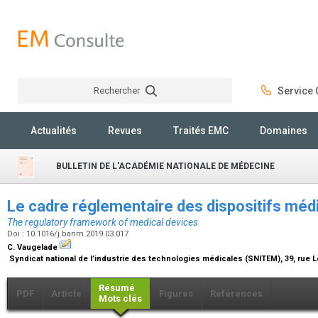
Rechercher
Service C
Rechercher
Actualités
Revues
Traités EMC
Domaines
BULLETIN DE L'ACADÉMIE NATIONALE DE MÉDECINE
Le cadre réglementaire des dispositifs mé
The regulatory framework of medical devices
Doi : 10.1016/j.banm.2019.03.017
C. Vaugelade
Syndicat national de l’industrie des technologies médicales (SNITEM), 39, rue 
Résumé
PDF
Article
Figures
Références
Mots clés