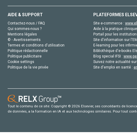
AIDE & SUPPORT
PLATEFORMES ELSE
Contactez-nous / FAQ
Site e-commerce :
www.el
Qui sommes-nous ?
Aide à la pratique clinique
Mentions légales
Portail pour les institution
© - Avertissements
Site d'information sur l'E
Termes et conditions d'utilisation
E-learning pour les infirmi
Politique rédactionnelle
Bibliothèque d'e-books Els
Politique publicitaire
Blog special IFSI :
www.gen
Cookie settings
Suivez notre actualité sur
Politique de la vie privée
Site d'emploi en santé :
e
Tout le contenu de ce site: Copyright © 2026 Elsevier, ses concédants de licence e
de données, a la formation en IA et aux technologies similaires. Pour tout con