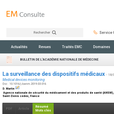
Rechercher
Service C
Rechercher
Actualités
Revues
Traités EMC
Domaines
BULLETIN DE L'ACADÉMIE NATIONALE DE MÉDECINE
La surveillance des dispositifs médicaux
- 18/
Medical devices monitoring
Doi : 10.1016/j.banm.2019.03.016
D. Martin
Agence nationale de sécurité du médicament et des produits de santé (ANSM), 
Saint-Denis cedex, France
Résumé
PDF
Article
Mots clés