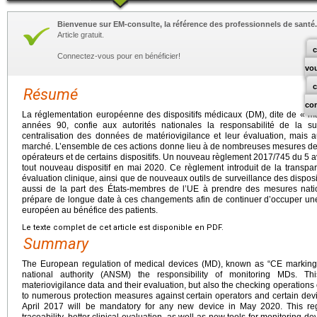
Bienvenue sur EM-consulte, la référence des professionnels de santé.
Article gratuit.
c
Connectez-vous pour en bénéficier!
vo
Résumé
co
La réglementation européenne des dispositifs médicaux (DM), dite de « 
années 90, confie aux autorités nationales la responsabilité de la s
centralisation des données de matériovigilance et leur évaluation, mais a
marché. L’ensemble de ces actions donne lieu à de nombreuses mesures de po
opérateurs et de certains dispositifs. Un nouveau règlement 2017/745 du 5 av
tout nouveau dispositif en mai 2020. Ce règlement introduit de la transpar
évaluation clinique, ainsi que de nouveaux outils de surveillance des dispos
aussi de la part des États-membres de l’UE à prendre des mesures na
prépare de longue date à ces changements afin de continuer d’occuper une
européen au bénéfice des patients.
Le texte complet de cet article est disponible en PDF.
Summary
The European regulation of medical devices (MD), known as “CE marking”
national authority (ANSM) the responsibility of monitoring MDs. Thi
materiovigilance data and their evaluation, but also the checking operations o
to numerous protection measures against certain operators and certain dev
April 2017 will be mandatory for any new device in May 2020. This reg
traceability, better clinical evaluation, as well as new tools for monitoring d