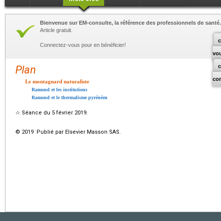
Bienvenue sur EM-consulte, la référence des professionnels de santé.
Article gratuit.
c
Connectez-vous pour en bénéficier!
vo
Plan
co
Le montagnard naturaliste
Ramond et les institutions
Ramond et le thermalisme pyrénéen
☆
Séance du 5 février 2019.
© 2019 Publié par Elsevier Masson SAS.