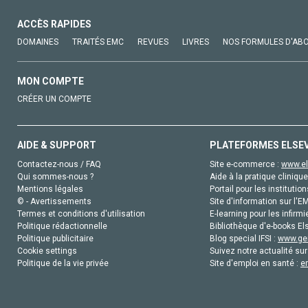
ACCÈS RAPIDES
DOMAINES
TRAITÉS EMC
REVUES
LIVRES
NOS FORMULES D'AB
MON COMPTE
CRÉER UN COMPTE
AIDE & SUPPORT
PLATEFORMES ELSE
Contactez-nous / FAQ
Site e-commerce :
www.el
Qui sommes-nous ?
Aide à la pratique clinique
Mentions légales
Portail pour les institution
© - Avertissements
Site d'information sur l'E
Termes et conditions d'utilisation
E-learning pour les infirmi
Politique rédactionnelle
Bibliothèque d'e-books Els
Politique publicitaire
Blog special IFSI :
www.gen
Cookie settings
Suivez notre actualité sur
Politique de la vie privée
Site d'emploi en santé :
e