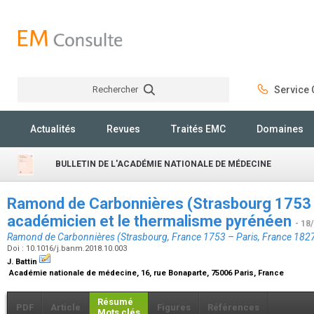
Rechercher
Service C
Rechercher
Actualités
Revues
Traités EMC
Domaines
BULLETIN DE L'ACADÉMIE NATIONALE DE MÉDECINE
Ramond de Carbonnières (Strasbourg 1753 —
académicien et le thermalisme pyrénéen
- 18
Ramond de Carbonnières (Strasbourg, France 1753 – Paris, France 1827
Doi : 10.1016/j.banm.2018.10.003
J. Battin
Académie nationale de médecine, 16, rue Bonaparte, 75006 Paris, France
Résumé
PDF
Article
Figures
Références
Mots clés