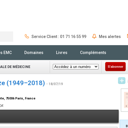
Service Client : 01 71 16 55 99
Mes alertes
Rechercher
és EMC
Domaines
Livres
Compléments
NALE DE MÉDECINE
S'abonner
uze (1949–2018)
- 18/07/19
te, 75006 Paris, France
DF.
B