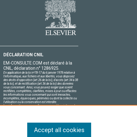
DÉCLARATION CNIL
EM-CONSULTE.COM est déclaré à la
CNIL, déclaration n° 1286925.
En application de la loi nº78-17 du 6 janvier 1978 relative à
l'informatique, aux fichiers et aux libertés, vous disposez
des droits d'opposition (art.26 de la loi), d'accès (art.34 à 38
de la loi), et de rectification (art.36 de la loi) des données
vous concernant. Ainsi, vous pouvez exiger que soient
rectifiées, complétées, clarifiées, mises à jour ou effacées
les informations vous concernant qui sont inexactes,
incomplètes, équivoques, périmées ou dont la collecte ou
l'utilisation ou la conservation est interdite.
Les informations personnelles concernant les visiteurs de
notre site, y compris leur identité, sont confidentielles.
Le responsable du site s'engage sur l'honneur à respecter
les conditions légales de confidentialité applicables en
France et à ne pas divulguer ces informations à des tiers.
Accept all cookies