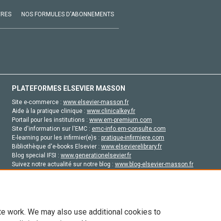
VRES
NOS FORMULES D'ABONNEMENTS
PLATEFORMES ELSEVIER MASSON
Site e-commerce :
www.elsevier-masson.fr
Aide à la pratique clinique :
www.clinicalkey.fr
Portail pour les institutions :
www.em-premium.com
Site d'information sur l'EMC :
emc-info.em-consulte.com
E-learning pour les infirmier(e)s :
pratique-infirmiere.com
Bibliothèque d'e-books Elsevier :
www.elsevierelibrary.fr
Blog special IFSI :
www.generationelsevier.fr
Suivez notre actualité sur notre blog :
www.blog-elsevier-masson.fr
Site d'emploi en santé :
emploisante.com
te work. We may also use additional cookies to