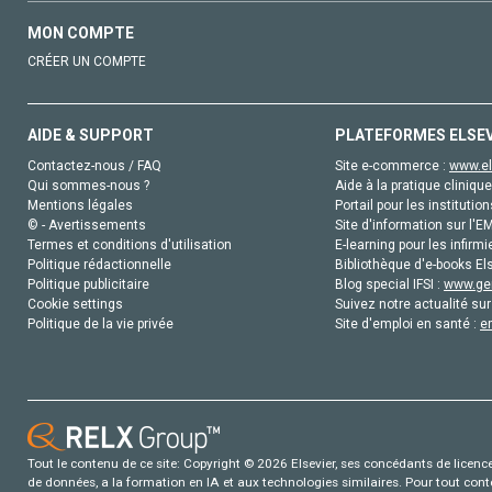
MON COMPTE
CRÉER UN COMPTE
AIDE & SUPPORT
PLATEFORMES ELSE
Contactez-nous / FAQ
Site e-commerce :
www.el
Qui sommes-nous ?
Aide à la pratique clinique
Mentions légales
Portail pour les institution
© - Avertissements
Site d'information sur l'E
Termes et conditions d'utilisation
E-learning pour les infirmi
Politique rédactionnelle
Bibliothèque d'e-books Els
Politique publicitaire
Blog special IFSI :
www.gen
Cookie settings
Suivez notre actualité sur
Politique de la vie privée
Site d'emploi en santé :
e
Tout le contenu de ce site: Copyright © 2026 Elsevier, ses concédants de licence e
de données, a la formation en IA et aux technologies similaires. Pour tout con