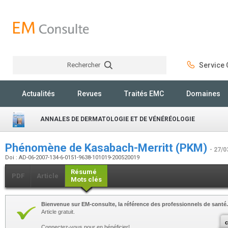
Rechercher
Service C
Rechercher
Actualités
Revues
Traités EMC
Domaines
ANNALES DE DERMATOLOGIE ET DE VÉNÉRÉOLOGIE
Phénomène de Kasabach-Merritt (PKM)
- 27/0
Doi : AD-06-2007-134-6-0151-9638-101019-200520019
Résumé
PDF
Article
Mots clés
Bienvenue sur EM-consulte, la référence des professionnels de santé.
Article gratuit.
c
Connectez-vous pour en bénéficier!