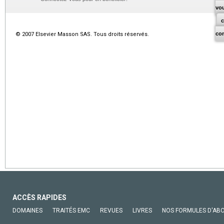
vo
co
© 2007 Elsevier Masson SAS. Tous droits réservés.
ACCÈS RAPIDES
DOMAINES
TRAITÉS EMC
REVUES
LIVRES
NOS FORMULES D'AB