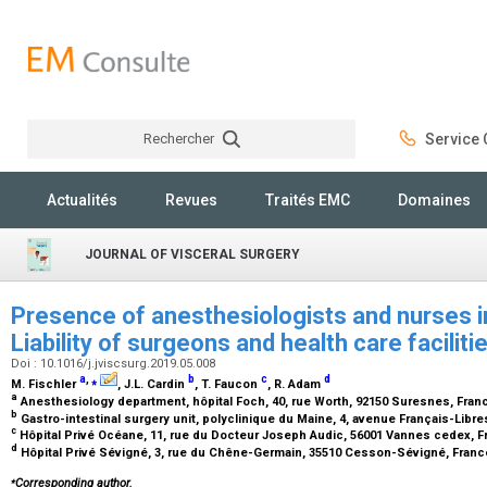
Rechercher
Service C
Rechercher
Actualités
Revues
Traités EMC
Domaines
JOURNAL OF VISCERAL SURGERY
Presence of anesthesiologists and nurses i
Liability of surgeons and health care faciliti
Doi : 10.1016/j.jviscsurg.2019.05.008
a
,
⁎
b
c
d
M. Fischler
, J.L. Cardin
, T. Faucon
, R. Adam
a
Anesthesiology department, hôpital Foch, 40, rue Worth, 92150 Suresnes, Fra
b
Gastro-intestinal surgery unit, polyclinique du Maine, 4, avenue Français-Libre
c
Hôpital Privé Océane, 11, rue du Docteur Joseph Audic, 56001 Vannes cedex, 
d
Hôpital Privé Sévigné, 3, rue du Chêne-Germain, 35510 Cesson-Sévigné, Fran
⁎
Corresponding author.