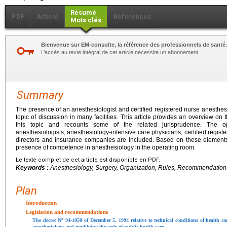
Résumé
PDF
Article
Références
Mots clés
Bienvenue sur EM-consulte, la référence des professionnels de santé.
L’accès au texte intégral de cet article nécessite un abonnement.
Summary
The presence of an anesthesiologist and certified registered nurse anesthes
topic of discussion in many facilities. This article provides an overview o
this topic and recounts some of the related jurisprudence. The op
anesthesiologists, anesthesiology-intensive care physicians, certified registe
directors and insurance companies are included. Based on these elements
presence of competence in anesthesiology in the operating room.
Le texte complet de cet article est disponible en PDF.
Keywords :
Anesthesiology, Surgery, Organization, Rules, Recommendation
Plan
Introduction
Legislation and recommendations
o
The decree N
94-1050 of December 5, 1994 relative to technical conditions of health care
anesthesiology and modifying the code of public health care