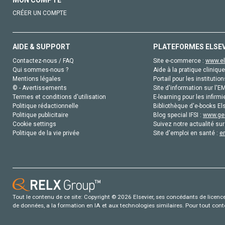
MON COMPTE
CRÉER UN COMPTE
AIDE & SUPPORT
PLATEFORMES ELSE
Contactez-nous / FAQ
Site e-commerce :
www.el
Qui sommes-nous ?
Aide à la pratique clinique
Mentions légales
Portail pour les institution
© - Avertissements
Site d'information sur l'E
Termes et conditions d'utilisation
E-learning pour les infirmi
Politique rédactionnelle
Bibliothèque d'e-books Els
Politique publicitaire
Blog special IFSI :
www.gen
Cookie settings
Suivez notre actualité sur
Politique de la vie privée
Site d'emploi en santé :
e
Tout le contenu de ce site: Copyright © 2026 Elsevier, ses concédants de licence e
de données, a la formation en IA et aux technologies similaires. Pour tout con