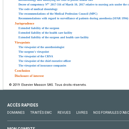
o
Decree of competency N
° 2017-316 of March 10, 2017 relative to nursing acts under the
The code of medical deontology
The recommendations of the Medical Profession Council (MPC)
Recommendations with regard to surveillance of patients during anesthesia (SFAR 1994)
Jurisprudence
Extended liability of the surgeon
Extended liability of the health care facility
Extended liability of the surgeon and health care facility
Viewpoints
The viewpoint of the anesthesiologist
The surgeon's viewpoint
The viewpoint of the CRNA
The viewpoint of the chief executive officer
The viewpoint of insurance companies
Conclusion
Disclosure of interest
© 2019 Elsevier Masson SAS. Tous droits réservés.
ACCÈS RAPIDES
DOMAINES
TRAITÉS EMC
REVUES
LIVRES
NOS FORMULES D'AB