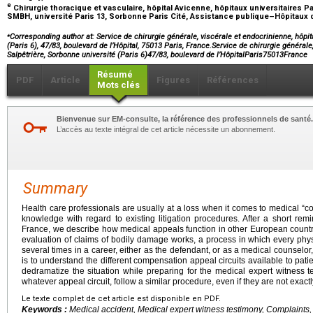
e
Chirurgie thoracique et vasculaire, hôpital Avicenne, hôpitaux universitaires 
SMBH, université Paris 13, Sorbonne Paris Cité, Assistance publique–Hôpitaux 
⁎
Corresponding author at: Service de chirurgie générale, viscérale et endocrinienne, hôpita
(Paris 6), 47/83, boulevard de l’Hôpital, 75013 Paris, France.Service de chirurgie générale,
Salpêtrière, Sorbonne université (Paris 6)47/83, boulevard de l’HôpitalParis75013France
Résumé
PDF
Article
Figures
Références
Mots clés
Bienvenue sur EM-consulte, la référence des professionnels de santé.
L’accès au texte intégral de cet article nécessite un abonnement.
Summary
Health care professionals are usually at a loss when it comes to medical “co
knowledge with regard to existing litigation procedures. After a short remin
France, we describe how medical appeals function in other European countri
evaluation of claims of bodily damage works, a process in which every phys
several times in a career, either as the defendant, or as a medical counselor,
is to understand the different compensation appeal circuits available to pat
dedramatize the situation while preparing for the medical expert witness te
whatever appeal circuit, follow a similar procedure, even if they are not exactl
Le texte complet de cet article est disponible en PDF.
Keywords :
Medical accident, Medical expert witness testimony, Complaints, 