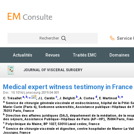
Rechercher
Service C
Rechercher
Actualités
Revues
Traités EMC
Domaines
JOURNAL OF VISCERAL SURGERY
Medical expert witness testimony in France
Doi : 10.1016/j.jviscsurg.2019.04.001
a
,
b
,
⁎
c
b
d
b
,
e
C. Trésallet
, J.L. Cardin
, J. Belghiti
, A. Cortes
, E. Martinod
a
Service de chirurgie générale viscérale et endocrinienne, hôpital de la Pitié-S
Marie-Curie (Paris 6), Sorbonne universités, Assistance publique–Hôpitaux de Pa
75013 Paris, France
b
Direction des affaires juridiques (DAJ), département de la médiation, de la res
des séjours, Assistance Publique–Hôpitaux de Paris (AP–HP), 75004 Paris, Fra
c
Polyclinique du Maine, BP 1027, 53010 Laval cedex, France
d
Service de chirurgie viscérale et digestive, centre hospitalier de Marne-La-Val
Jossigny, France