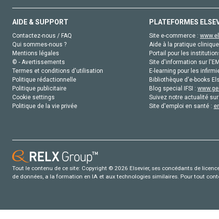
AIDE & SUPPORT
PLATEFORMES ELSE
Contactez-nous / FAQ
Site e-commerce :
www.el
Qui sommes-nous ?
Aide à la pratique clinique
Mentions légales
Portail pour les institution
© - Avertissements
Site d'information sur l'E
Termes et conditions d'utilisation
E-learning pour les infirmi
Politique rédactionnelle
Bibliothèque d'e-books Els
Politique publicitaire
Blog special IFSI :
www.gen
Cookie settings
Suivez notre actualité sur
Politique de la vie privée
Site d'emploi en santé :
e
Tout le contenu de ce site: Copyright © 2026 Elsevier, ses concédants de licence e
de données, a la formation en IA et aux technologies similaires. Pour tout con