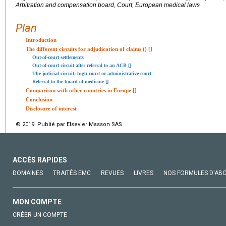
Arbitration and compensation board, Court, European medical laws
Plan
Introduction
The different circuits for adjudication of claims () [
]
Out-of-court settlements
Out-of-court circuit after referral to an ACB [
]
The judicial circuit: high court or administrative court
Referral to the board of medicine [
]
Comparison with other countries in Europe [
]
Conclusion
Disclosure of interest
© 2019 Publié par Elsevier Masson SAS.
ACCÈS RAPIDES
DOMAINES
TRAITÉS EMC
REVUES
LIVRES
NOS FORMULES D'AB
MON COMPTE
CRÉER UN COMPTE